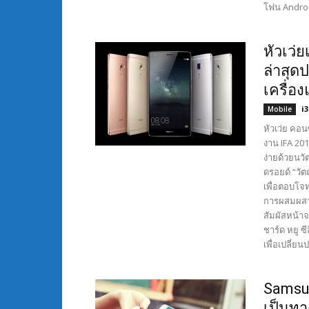
โฟน Androi
หัวเว่
ล่าสุด
เครื่อ
i
Mobile
หัวเว่ย คอนซ
งาน IFA 20
ง่ายด้วยนวั
ดรอยด์ “วั
เพื่อตอบโจ
การผสมผสาน
สัมผัสหน้าจ
ชาร์ด หยู ซ
เพื่อเปลี่ย
Samsun
เป็นทา