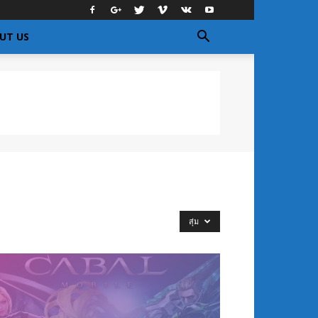
UT US
สุ่ม