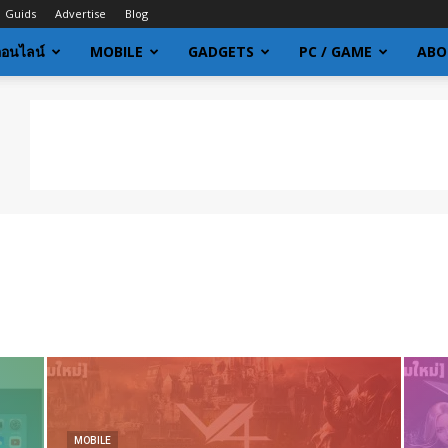
Guids
Advertise
Blog
ออนไลน์
MOBILE
GADGETS
PC / GAME
ABO
MOBILE