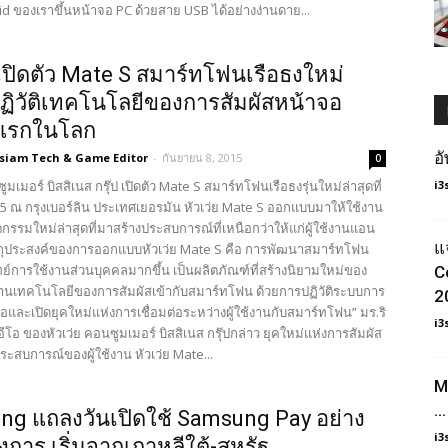
d ของเราขึ้นหน้าจอ PC ด้วยสาย USB ได้อย่างง่านดาย...
ยเปิดตัว Mate S สมาร์ทโฟนเรือธงใหม่
ปฏิวัติเทคโนโลยีของการสัมผัสหน้าจอ
งแรกในโลก
อ
3siam Tech & Game Editor
-
กันยายน 8, 2015
0
ูมเมอร์ บิสสิเนส กรุ๊ป เปิดตัว Mate S สมาร์ทโฟนเรือธงรุ่นใหม่ล่าสุดที่
i3
15 ณ กรุงเบอร์ลิน ประเทศเยอรมัน หัวเว่ย Mate S ออกแบบมาให้ใช้งาน
ตกรรมใหม่ล่าสุดที่มาสร้างประสบการณ์ที่เหนือกว่าให้แก่ผู้ใช้งานแอน
แ
ตถุประสงค์ของการออกแบบหัวเว่ย Mate S คือ การพัฒนาสมาร์ทโฟน
ทย์การใช้งานส่วนบุคคลมากขึ้น เป็นผลิตภัณฑ์ที่สร้างนิยามใหม่ของ
C
เทคโนโลยีของการสัมผัสเข้ากับสมาร์ทโฟน ด้วยการปฏิวัติระบบการ
2
อและเปิดยุคใหม่แห่งการเชื่อมต่อระหว่างผู้ใช้งานกับสมาร์ทโฟน” มร.ริ
i3
ีอีโอ ของหัวเว่ย คอนซูมเมอร์ บิสสิเนส กรุ๊ปกล่าว ยุคใหม่แห่งการสัมผัส
นประสบการณ์ของผู้ใช้งาน หัวเว่ย Mate...
M
…
g แถลงวันเปิดใช้ Samsung Pay อย่าง
i3
งการ เริ่มจากเกาหลีใต้-สหรัฐ