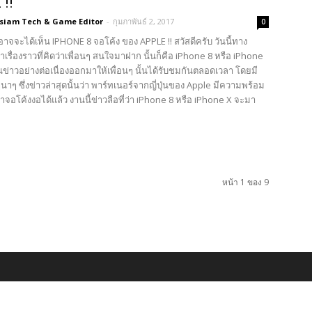
!!
3siam Tech & Game Editor
-
กุมภาพันธ์ 2, 2017
0
าอาจจะได้เห็น IPHONE 8 จอโค้ง ของ APPLE !! สวัสดีครับ วันนี้ทาง
ำเรื่องราวที่คิดว่าเพื่อนๆ สนใจมาฝาก นั้นก็คือ iPhone 8 หรือ iPhone
ป็นข่าวอย่างต่อเนื่องออกมาให้เพื่อนๆ นั้นได้รับชมกันตลอดเวลา โดยมี
ๆนาๆ ซึ่งข่าวล่าสุดนั้นว่า พาร์ทเนอร์จากญี่ปุ่นของ Apple มีความพร้อม
้าจอโค้งงอได้แล้ว งานนี้ข่าวลือที่ว่า iPhone 8 หรือ iPhone X จะมา
หน้า 1 ของ 9