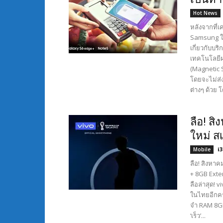
Hot News
หลังจากที่
Samsung ใช
เกี่ยวกับบร
เทคโนโลยีผส
(Magnetic 
โดยจะไม่ส่
ต่างๆ ด้วย 
ลือ! ส
ใหม่ ส
i
Mobile
ลือ! สิงหาค
+ 8GB Exte
ลือล่าสุด! 
ในไทยอีกคร
จำ RAM 8GB 
‘เร็ว’...