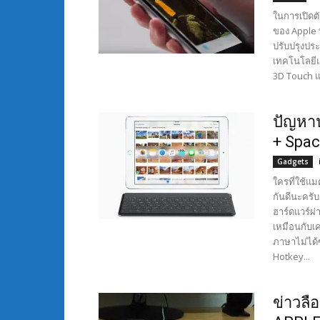
ในการเปิดต
ของ Apple ท
ปรับปรุงปร
เทคโนโลยีแ
3D Touch แ
ปัญหาป
+ Spac
Gadgets
ใครที่ใช้แ
กันดีนะครับ 
ฮาร์ดแวร์ผ่
เหมือนกับเ
ภาษาไม่ได้
Hotkey...
ข่าวลื