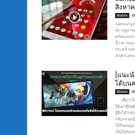
สิงหาค
i
Mobile
Samsung ตอ
ปรากฏการณ์
พร้อมปากกา
นิ้ว ความล
กระหน่ำแผน
สเปค Samsu
[แนะนำ
ได้บนค
O
Mobile
เชื่อว่าใ
ใช้เมาส์บัง
รู้สึกได้ว
กลับกลายเป
ได้รับอนุญ
เป็นโปรแกร