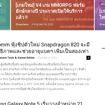
่
[เกมใหม่] V4 เกม MMORPG ฟอร์ม
MO
ยักษ์กลางปี ประกาศเปิดให้บริการ
[เ
แล้ว !!
ไท
Orantern
-
กรกฎาคม 24, 2020
Ora
mm ฟุ้งชิปตัวใหม่ Snapdragon 820 จะมี
ธิภาพและช่วยอายุแบตฯ เพิ่มเป็นสองเท่า
3siam Tech & Game Editor
-
กันยายน 4, 2015
0
้ผลิตชิปชื่อดัง เผยข้อมูลเพิ่มเติมของชิปเช็ตรุ่นใหม่ล่าสุด
 820 สำหรับการใช้งานบนโทรศัพท์และแท็บเล็ต โดยระบุว่า ชิปตัว
ว จะให้ประสิทธิภาพรวมถึงช่วยยืดอายุแบตเตอร์รี่มากกว่าชิป
810 รุ่นท็อปตัวปัจจุบันถึงสองเท่า ซึ่งปัจจุบัน Snapdragon 810 จะถูก
รุ่นเรือธง OnePlus 2, HTC One M9, แท็บเล็ต Sony Xperia Z4 และ LG
ละนอกจากการรเปิดตัวชิปใหม่ดังกล่าว Qualcomm...
g Galaxy Note 5 เริ่มวางจำหน่าย 21