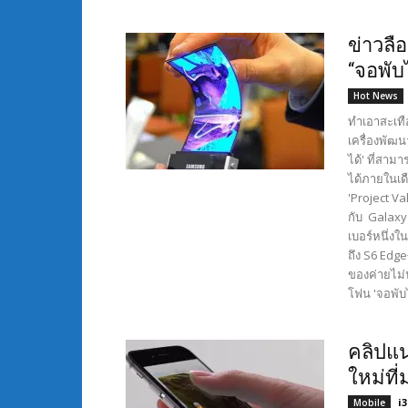
ข่าวล
“จอพับไ
Hot News
ทำเอาสะเทือ
เครื่องพัฒ
ได้' ที่สาม
ได้ภายในเดื
'Project V
กับ Galaxy 
เบอร์หนึ่ง
ถึง S6 Edg
ของค่ายไม่
โฟน 'จอพับ
คลิปแน
ใหม่ที
i
Mobile