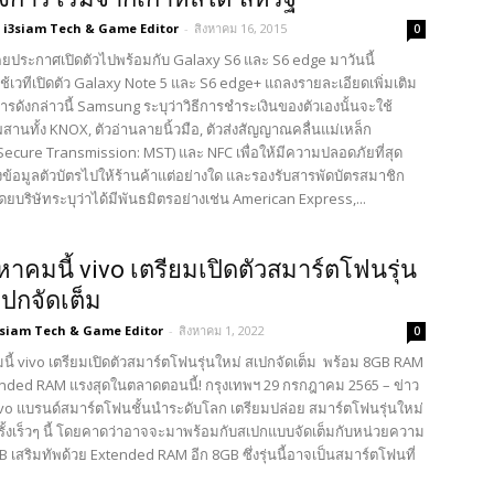
i3siam Tech & Game Editor
-
สิงหาคม 16, 2015
0
เคยประกาศเปิดตัวไปพร้อมกับ Galaxy S6 และ S6 edge มาวันนี้
้เวทีเปิดตัว Galaxy Note 5 และ S6 edge+ แถลงรายละเอียดเพิ่มเติม
ิการดังกล่าวนี้ Samsung ระบุว่าวิธีการชำระเงินของตัวเองนั้นจะใช้
านทั้ง KNOX, ตัวอ่านลายนิ้วมือ, ตัวส่งสัญญาณคลื่นแม่เหล็ก
Secure Transmission: MST) และ NFC เพื่อให้มีความปลอดภัยที่สุด
งข้อมูลตัวบัตรไปให้ร้านค้าแต่อย่างใด และรองรับสารพัดบัตรสมาชิก
โดยบริษัทระบุว่าได้มีพันธมิตรอย่างเช่น American Express,...
ิงหาคมนี้ vivo เตรียมเปิดตัวสมาร์ตโฟนรุ่น
เปกจัดเต็ม
3siam Tech & Game Editor
-
สิงหาคม 1, 2022
0
มนี้ vivo เตรียมเปิดตัวสมาร์ตโฟนรุ่นใหม่ สเปกจัดเต็ม พร้อม 8GB RAM
nded RAM แรงสุดในตลาดตอนนี้! กรุงเทพฯ 29 กรกฎาคม 2565 – ข่าว
vivo แบรนด์สมาร์ตโฟนชั้นนำระดับโลก เตรียมปล่อย สมาร์ตโฟนรุ่นใหม่
ั้งเร็วๆ นี้ โดยคาดว่าอาจจะมาพร้อมกับสเปกแบบจัดเต็มกับหน่วยความ
เสริมทัพด้วย Extended RAM อีก 8GB ซึ่งรุ่นนี้อาจเป็นสมาร์ตโฟนที่