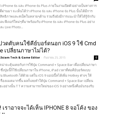
ัว iPhone 6s และ iPhone 6s Plus ภายในงานเปิดตัวอย่างเป็นทางการ
ี่ผ่านมา จะเห็นได้ว่า iPhone 6s และ iPhone 6s Plus นั้นได้มีการ
ะสิทธิภาพและสเป็คในหลายๆด้าน รวมถึงยังมีการแนะนำให้ได้รู้จักกับ
ละฟีเจอร์ใหม่ๆที่มาพร้อมกับ iPhone 6s และ iPhone 6s Plus อย่าง
ละ Live Photo...
วดตับคนใช้คีย์บอร์ดนอก iOS 9 ใช้ Cmd
e เปลี่ยนภาษาไม่ได้?
i3siam Tech & Game Editor
-
กันยายน 25, 2015
0
มคน่าจะคุ้นเคยกับการใช้ปุ่ม Command + Space Bar เพื่อเปลี่ยนภาษา
ซึ่งปุ่มนี้ก็ใช้เปลี่ยนภาษาใน iPhone, iPad เวลาที่ต่อคีย์บอร์ดแบบ
าน Bluetooth ได้ด้วย แต่ใน iOS 9 แอปเปิ้ลได้เพิ่ม Hotkey ต่างๆ ให้
ครื่องแมคมากขึ้น ผลก็เลยทำให้ปุ่ม Command + Space Bar เปลี่ยน
ซะอย่างนั้น T T ความสามารถใหม่ของ iOS 9 อย่างหนึ่งคือมันรองรับ
อ! เราอาจจะได้เห็น IPHONE 8 จอโค้ง ของ