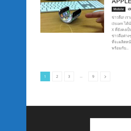
APPLE 
i
Mobile
ข่าวลือ! เร
i3siam ได้น
X ที่ยังคงเ
ข่าวลือต่าง
ที่จะผลิตหน
พร้อมกับ...
...
1
2
3
9