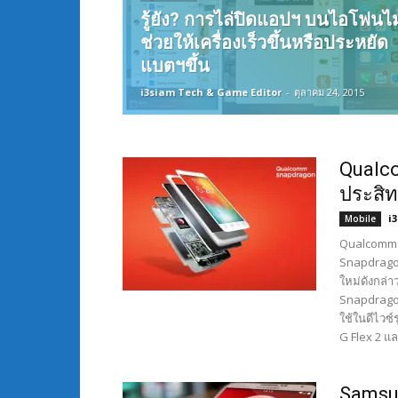
รู้ยัง? การไล่ปิดแอปฯ บนไอโฟนไม
ช่วยให้เครื่องเร็วขึ้นหรือประหยัด
แบตฯขึ้น
i3siam Tech & Game Editor
-
ตุลาคม 24, 2015
Qualco
ประสิท
i
Mobile
Qualcomm ผู
Snapdragon
ใหม่ดังกล่า
Snapdragon 
ใช้ในดีไวซ์
G Flex 2 แ
Samsun