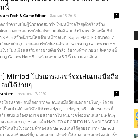
มนี้
3siam Tech & Game Editor
-
สิงหาคม 15, 2015
0
กย้ำความเป็นผู้นำตลาดสมาร์ทโฟนหน้าจอใหญ่ตัวจริง สร้าง
เขย่าวงการสมาร์ทโฟน ประกาศเปิดตัวสมาร์ทโฟนระดับแฟล็กชิป
 S Pen สร้างนิยามใหม่ด้วยหน้าจอแบบ Super AMOLED ขนาด 5.7
ะเอียดระดับ QHD บนสมาร์ทโฟนรุ่นล่าสุด “Samsung Galaxy Note 5”
โปรโมทเพื่อส่งเสริมการขายเต็มกำลัง เริ่มวางจำหน่าย 21 สิงหาคมนี้
ng Galaxy Note 5 – หน้าจอขนาด 5.7 นิ้ว ความละเอียด...
] Mirriod โปรแกรมแชร์จอเล่นเกมมือถือ
อมได้ง่ายๆ
rantern
-
กรกฎาคม 17, 2020
0
ครใครหลายๆ คนก็คงอยากจะเล่นเกมมือถือบนจอคอมใหญ่ๆ ใช้จอย
คับเป็นแน่ แต่ถ้าจะให้ไปใช้ NoxPlyer, LDPlayer, หรือ Bluestacks ก็
่ามันกินสเปคเครื่องคอมฯ ของเรามากไป จนบางครั้งอยากเล่นเกมเพลินๆ
็นเล่นเกมกระตุกซะอย่างงั้น NARUTO X BORUTO NINJA VOLTAGE ไม่
าตให้เล่นในโปรแกรมจำลอง แต่ Mirriod เล่นได้สุดยอดมากๆ Mirriod
มบนคอมพิวเตอร์ที่ถูกออกแบบมาสำหรับให้เราสามารถแชร์จอสมาร์ท