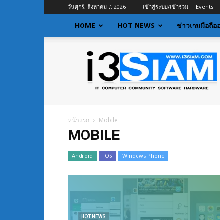
วันศุกร์, สิงหาคม 7, 2026
เข้าสู่ระบบ/เข้าร่วม
Events
HOME
HOT NEWS
ข่าวเกมมือถือ
I3siam
|
ข่าว
ไอที
อัพเดท
ข้อมูล
ข่าวสาร
หน้าแรก
Mobile
เกี่ยว
MOBILE
กับ
ข่าว
Android
IOS
Windows Phone
เทคโนโลยี
HOT NEWS