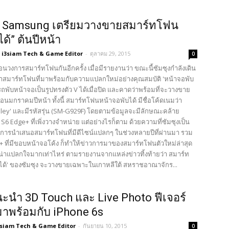
ือ Samsung เตรียมวางขายสมาร์ทโฟน
ด้” ต้นปีหน้า
i3siam Tech & Game Editor
-
ตุลาคม 29, 2015
0
นวงการสมาร์ทโฟนกันอีกครั้ง เมื่อมีรายงานว่า ขณะนี้ซัมซุงกำลังเดิน
นาสมาร์ทโฟนที่มาพร้อมกับความแปลกใหม่อย่างคุณสมบัติ 'หน้าจอพับ
ารถพับหน้าจอเป็นรูปทรงตัว V ได้เมื่อปิด และคาดว่าพร้อมที่จะวางขาย
อนมกราคมปีหน้า ทั้งนี้ สมาร์ทโฟนหน้าจอพับได้ มีชื่อโค้ดเนมว่า
alley' และมีรหัสรุ่น (SM-G929F) โดยตามข้อมูลจะมีลักษณะคล้าย
S6 Edge+ ที่เพิ่งวางจำหน่าย แต่อย่างไรก็ตาม ด้วยความที่ซัมซุงเป็น
ในการนำเสนอสมาร์ทโฟนที่มีดีไซน์แปลกๆ ในช่วงหลายปีที่ผ่านมา รวม
e+ ที่มีขอบหน้าจอโค้ง ก็ทำให้ข่าวการมาของสมาร์ทโฟนตัวใหม่ล่าสุด
น่าแปลกใจมากเท่าไหร่ ตามรายงานจากแหล่งข่าวทิ้งท้ายว่า สมาร์ท
ได้' ของซัมซุง จะวางขายเฉพาะในเกาหลีใต้ สหราชอาณาจักร...
ะนำ 3D Touch และ Live Photo ฟีเจอร์
่มาพร้อมกับ iPhone 6s
3siam Tech & Game Editor
-
กันยายน 10, 2015
0