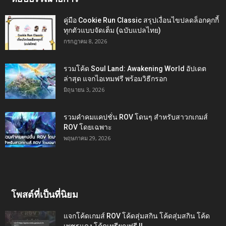
คู่มือ Cookie Run Classic สรุปเงื่อนไขปลดล็อกคุกกี้
ทุกตัวแบบจัดเต็ม (ฉบับแปลไทย)
กรกฎาคม 8, 2026
รวมโค้ด Soul Land: Awakening World อัปเดต
ล่าสุด แจกไอเทมฟรี พร้อมวิธีกรอก
มิถุนายน 3, 2026
รวมคำคมแคปชั่น ROV โดนๆ สำหรับสาวกเกมส์
ROV โดยเฉพาะ
พฤษภาคม 29, 2026
โพสต์ที่เป็นที่นิยม
แจกโค้ดเกมส์ ROV โค้ดสุ่มสกิน โค้ดสุ่มสกิน โค้ด
เพชรแดง โค้ดเหรียญฟรี !!