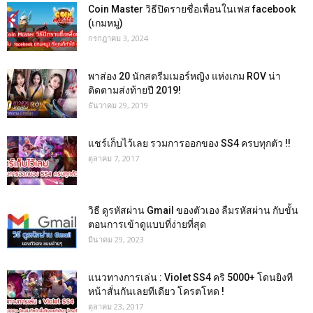
Coin Master วิธีปิดรายชื่อเพื่อนในเฟส facebook
(เกมหมู)
กรกฎาคม 3, 2024
พาส่อง 20 นักสตรีมเมอร์หญิง แห่งเกม ROV น่า
ติดตามส่งท้ายปี 2019!
ธันวาคม 29, 2019
แชร์เก็บไว้เลย รวมการออกของ SS4 ครบทุกตัว !!
ตุลาคม 7, 2017
วิธี ดูรหัสผ่าน Gmail ของตัวเอง ลืมรหัสผ่าน กับขั้น
ตอนการเข้าดูแบบที่ง่ายที่สุด
มีนาคม 29, 2023
แนวทางการเล่น : Violet SS4 คริ 5000+ โดนยิงที
หน้าสั่นกันเลยทีเดียว โครตโหด !
ตุลาคม 23, 2017