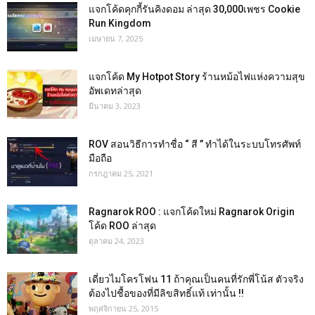
แจกโค้ดคุกกี้รันคิงดอม ล่าสุด 30,000เพชร Cookie
Run Kingdom
เมษายน 7, 2025
แจกโค้ด My Hotpot Story ร้านหม้อไฟแห่งความสุข
อัพเดทล่าสุด
มีนาคม 3, 2023
ROV สอนวิธีการทำชื่อ “ สี ” ทำได้ในระบบโทรศัพท์
มือถือ
กรกฎาคม 25, 2021
Ragnarok ROO : แจกโค้ดใหม่ Ragnarok Origin
โค้ด ROO ล่าสุด
ตุลาคม 24, 2023
เดี่ยวไมโครโฟน 11 ถ้าคุณเป็นคนที่รักพี่โน้ส ตัวจริง
ต้องไปชื้อของที่มีลิขสิทธิ์แท้ เท่านั้น !!
พฤศจิกายน 25, 2015