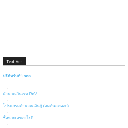
Text Ads
บริษัทรับทำ seo
—-
คำนวณวินเรท RoV
—-
โปรแกรมคำนวณเงินกู้ (ลดต้นลดดอก)
—-
ซื้อหวยเลขอะไรดี
—-