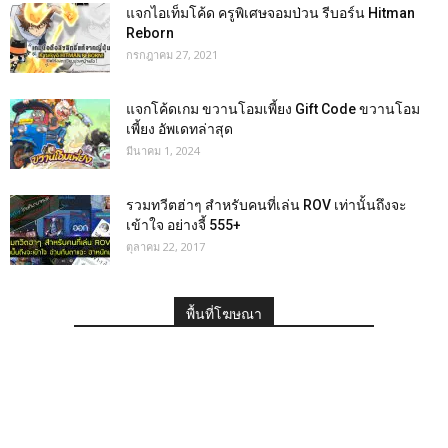
แจกไอเท็มโค้ด ครูพิเศษจอมป่วน รีบอร์น Hitman
Reborn
กรกฎาคม 27, 2021
แจกโค้ดเกม ขวานโอมเพี้ยง Gift Code ขวานโอม
เพี้ยง อัพเดทล่าสุด
มีนาคม 1, 2024
รวมทวีตฮ่าๆ สำหรับคนที่เล่น ROV เท่านั้นถึงจะ
เข้าใจ อย่างจี้ 555+
ตุลาคม 22, 2017
พื้นที่โฆษณา