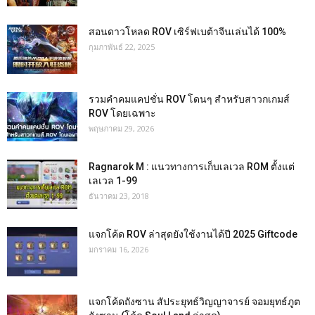
สอนดาวโหลด ROV เซิร์ฟเบต้าจีนเล่นได้ 100%
กุมภาพันธ์ 22, 2025
รวมคำคมแคปชั่น ROV โดนๆ สำหรับสาวกเกมส์
ROV โดยเฉพาะ
พฤษภาคม 29, 2026
Ragnarok M : แนวทางการเก็บเลเวล ROM ตั้งแต่
เลเวล 1-99
ธันวาคม 23, 2018
แจกโค้ด ROV ล่าสุดยังใช้งานได้ปี 2025 Giftcode
มกราคม 16, 2026
แจกโค้ดถังซาน สัประยุทธ์วิญญาจารย์ จอมยุทธ์ภูต