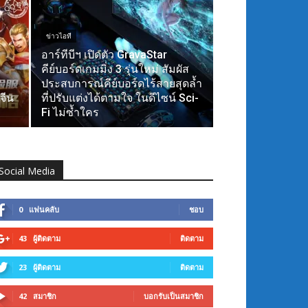
ข่าวไอที
อาร์ทีบีฯ เปิดตัว GravaStar
คีย์บอร์ดเกมมิ่ง 3 รุ่นใหม่ สัมผัส
ประสบการณ์คีย์บอร์ดไร้สายสุดล้ำ
จีน
ที่ปรับแต่งได้ตามใจ ในดีไซน์ Sci-
Fi ไม่ซ้ำใคร
Social Media
0
แฟนคลับ
ชอบ
43
ผู้ติดตาม
ติดตาม
23
ผู้ติดตาม
ติดตาม
42
สมาชิก
บอกรับเป็นสมาชิก