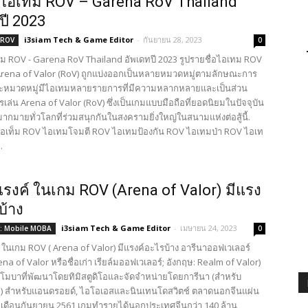
ไอเท็ม ROV – Garena RoV Thailand
ปี 2023
i3siam Tech & Game Editor
-
กันยายน 28, 2023
ม ROV
0
็ม ROV - Garena RoV Thailand อัพเดทปี 2023 รูปรายชื่อไอเทม ROV
Arena of Valor (RoV) ถูกแบ่งออกเป็นหลายหมวดหมู่ตามลักษณะการ
ละหมวดหมู่มีไอเทมหลายรายการที่มีความหลากหลายและเป็นส่วน
ล่น Arena of Valor (RoV) ซึ่งเป็นเกมแบบมือถือที่ยอดนิยมในปัจจุบัน
นมากมายทั่วโลกที่ร่วมสนุกกันในสงครามยิ่งใหญ่ในสนามแห่งต่อสู้นี้.
ไอเท็ม ROV ไอเทมโจมตี ROV ไอเทมป้องกัน ROV ไอเทมป่า ROV ไอเท
.
แรงค์ ในเกม ROV (Arena of Valor) มีแรง
บ้าง
i3siam Tech & Game Editor
-
เมษายน 24, 2023
: Mobile MOBA
0
 ในเกม ROV ( Arena of Valor) มีแรงค์อะไรบ้าง อารีนาออฟเวเลอร์
ena of Valor หรือชื่อเก่า เรียล์มออฟเวเลอร์; อังกฤษ: Realm of Valor)
โมบาที่พัฒนาโดยทิมิสตูดิโอและจัดจำหน่ายโดยการีนา (สำหรับ
) สำหรับแอนดรอยด์, ไอโอเอสและนินเทนโดสวิตช์ ตลาดนอกจีนแผ่น
ื่อเดือนกันยายน 2561 เกมทำรายได้นอกประเทศจีนกว่า 140 ล้าน