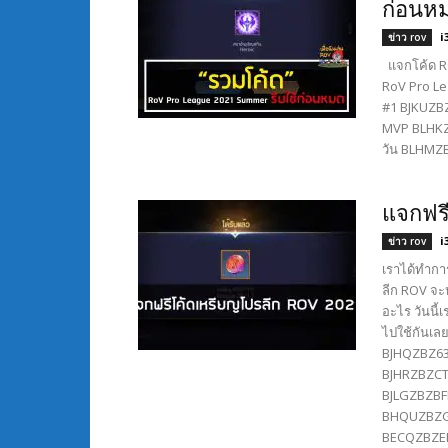
ก่อนห
i
ข่าว rov
แจกโค้ด RO
RoV Pro L
#1 BJKUZBZS
MVP BLHKZB
วัน BLHMZB
แจกฟรี
i
ข่าว rov
เราได้ทำกา
ลีก ROV จะ
อะไร วันนี้
ไปใช้กันเ
BJHQZBZ6
BJHRZBZCT
BJLGZBZBF
BHQUZBZGNT
BECQZBZEMP