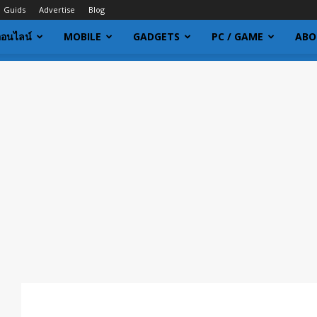
Guids
Advertise
Blog
ออนไลน์
MOBILE
GADGETS
PC / GAME
ABO