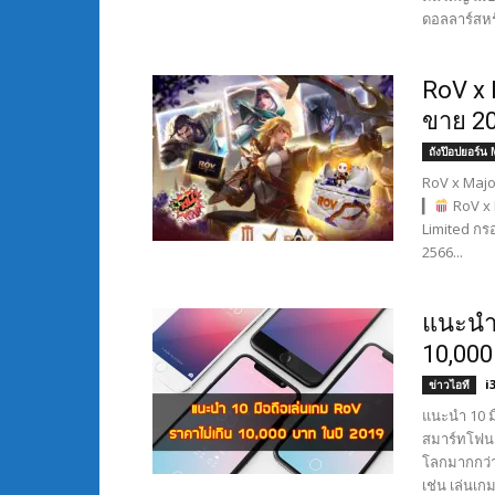
ดอลลาร์สหร
RoV x 
ขาย 20
ถังป๊อปยอร์น
RoV x Major
▎
RoV x 
Limited กรอ
2566...
แนะนำ 
10,000
i
ข่าวไอที
แนะนำ 10 มื
สมาร์ทโฟนเป
โลกมากกว่า 
เช่น เล่นเ