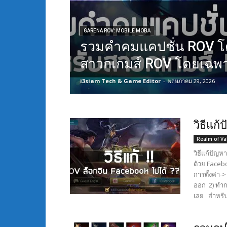
GARENA ROV: MOBILE MOBA
รวมคำคมแคปชั่น ROV โ
สาวกเกมส์ ROV โดยเฉพ
i3siam Tech & Game Editor
-
พฤษภาคม 29, 2026
วิธีแก
Realm of Va
วิธีแก้ปัญห
ด้วย​ Faceb
การตั้งค่า->
ออก 2) ทำกา
เลย สำหรับวิ