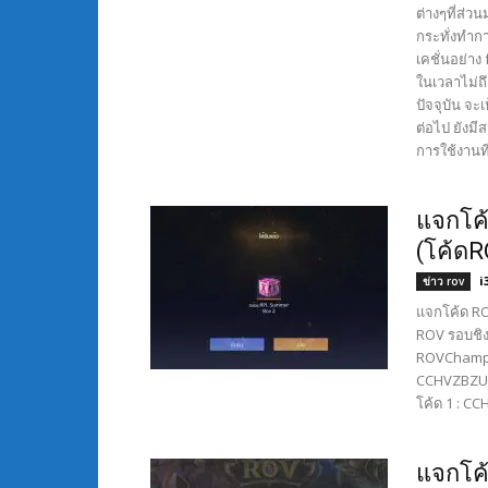
ต่างๆที่ส่ว
กระทั่งทำก
เคชั่นอย่า
ในเวลาไม่ถ
ปัจจุบัน จะ
ต่อไป ยังมี
การใช้งานที
แจกโค้
(โค้ดR
i
ข่าว rov
แจกโค้ด RO
ROV รอบชิง
ROVChampio
CCHVZBZUV
โค้ด 1 : C
แจกโค้