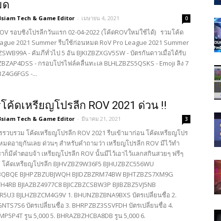
มด
3siam Tech & Game Editor
-
เมษายน 4, 2021
0
V รอบชิงโปรลีกวันแรก 02-04-2022 (โค้ดROVใหม่ใช้ได้) รวมโค้ด
eague 2021 Summer รีบใช้ก่อนหมด RoV Pro League 2021 Summer
WB99A - คัมภีทั่วไป 5 อัน BJKIZBZXGV5SW - บัตรกันดาวเมื่อได้รับ
ZAP4DSS - กรอบโปรไฟล์คลื่นทะเล BLHLZBZS5QSKS - Emoji ลิง 7
Z4G6FGS -...
โค้ดเหรียญโปรลีก ROV 2021 ด่วน !!
3siam Tech & Game Editor
-
มีนาคม 21, 2021
3
รรวบรวม โค้ดเหรียญโปรลีก ROV 2021 รีบเข้ามาก่อน โค้ดเหรียญโปร
หมดอายุกันเลย ด่วนๆ สำหรับคำถามว่า เหรียญโปรลีก ROV มีไว้ทำ
เราก็มีคำตอบจ้า เหรียญโปรลีก ROV นั้นมีไว้เอาไว้แลกสกินสวยๆ ฟรีๆ
ลย โค้ดเหรียญโปรลีก BJHVZBZ9W36F5 BJHUZBZC556WU
3QBQE BJHPZBZUBJWQH BJIDZBZRM74BW BJHTZBZS7XM9G
H4RB BJIAZBZ4977C8 BJICZBZCSBW3P BJIBZBZ5VJ5NB
R5U3 BJLHZBZCM4G9V 1. BHUNZBZBNA9BXS บัตรเปลี่ยนชื่อ 2.
S7S6 บัตรเปลี่ยนชื่อ 3. BHRPZBZ3SSVFDH บัตรเปลี่ยนชื่อ 4.
5P4T รูน 5,000 5. BHRAZBZHCBA8DB รูน 5,000 6.