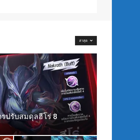
ล่าสุด
รปรับสมดุลฮีโร่ 8