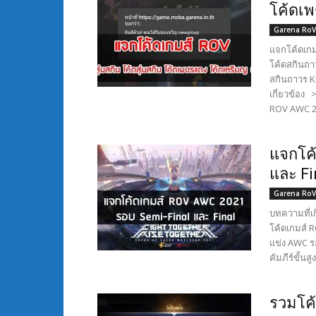
โค้ดเพ
Garena RoV
แจกโค้ดเกมส
โค้ดสกินถาว
สกินถาวร K
เกี่ยวข้อง
ROV AWC 20
แจกโค้
และ Fi
Garena RoV
บทความที่เ
โค้ดเกมส์ 
แข่ง AWC ร
คัมภีร์ขั้น
รวมโค้