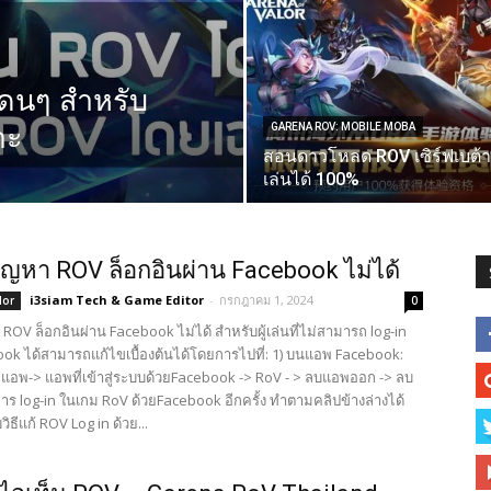
ดนๆ สำหรับ
าะ
GARENA ROV: MOBILE MOBA
สอนดาวโหลด ROV เซิร์ฟเบต้า
เล่นได้ 100%
้ปัญหา ROV ล็อกอินผ่าน Facebook ไม่ได้
i3siam Tech & Game Editor
-
กรกฎาคม 1, 2024
lor
0
า ROV ล็อกอินผ่าน Facebook ไม่ได้ สำหรับผู้เล่นที่ไม่สามารถ​ log-in
ook​ ได้สามารถแก้ไขเบื้องต้นได้โดยการไปที่​: 1) บนแอพ​ Facebook:
 แอพ​-> แอพที่เข้าสู่ระบบด้วย​Facebook​ -​> RoV​ - > ลบแอพออก​ -​> ลบ
ร​ log-in ในเกม​ RoV​ ด้วย​Facebook​ อีกครั้ง ทำตามคลิปข้างล่างได้
ธีแก้ ROV Log in ด้วย​...