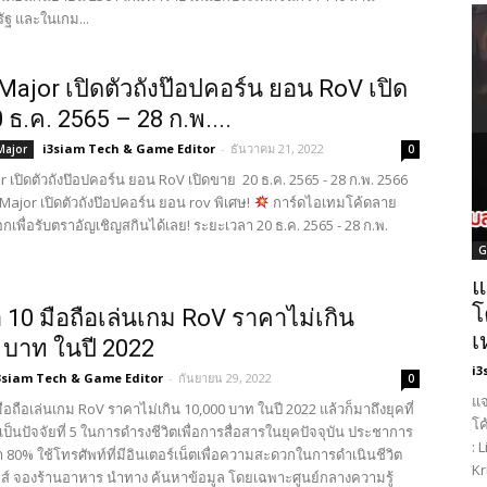
ัฐ และในเกม...
Major เปิดตัวถังป๊อปคอร์น ยอน RoV เปิด
 ธ.ค. 2565 – 28 ก.พ....
i3siam Tech & Game Editor
-
ธันวาคม 21, 2022
 Major
0
 เปิดตัวถังป๊อปคอร์น ยอน RoV เปิดขาย 20 ธ.ค. 2565 - 28 ก.พ. 2566
Major เปิดตัวถังป๊อปคอร์น ยอน rov พิเศษ!
การ์ดไอเทมโค้ดลาย
กเพื่อรับตราอัญเชิญสกินได้เลย! ระยะเวลา 20 ธ.ค. 2565 - 28 ก.พ.
G
แ
โ
10 มือถือเล่นเกม RoV ราคาไม่เกิน
เ
 บาท ในปี 2022
i3
3siam Tech & Game Editor
-
กันยายน 29, 2022
0
แจ
อถือเล่นเกม RoV ราคาไม่เกิน 10,000 บาท ในปี 2022 แล้วก็มาถึงยุคที่
โค
็นปัจจัยที่ 5 ในการดำรงชีวิตเพื่อการสื่อสารในยุคปัจจุบัน ประชาการ
: 
80% ใช้โทรศัพท์ที่มีอินเตอร์เน็ตเพื่อความสะดวกในการดำเนินชีวิต
Kr
กมส์ จองร้านอาหาร นำทาง ค้นหาข้อมูล โดยเฉพาะศูนย์กลางความรู้