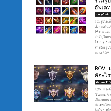
รวมรูป
อัพเดท
รวมรูปไอเท็
รวมรูปไอเท
ทั้งหมดใน 
ใช้งาน แต่
สำคัญในการเ
โดยมีผู้เล่
สารบัญ รูป
มเวท ROV ..
ROV : 
ค์อะไร
Garena RoV
ROV : แรงค์
(อังกฤษ: Ar
เป็นเกมแนว
ประเทศไทย
ดินใหญ่ เม