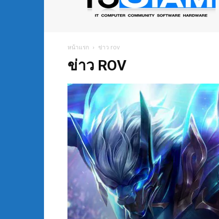
ข่าว
ไอที
อัพเดท
ข้อมูล
ข่าวสาร
หน้าแรก
ข่าว rov
เกี่ยว
ข่าว ROV
กับ
ข่าว
เทคโนโลยี