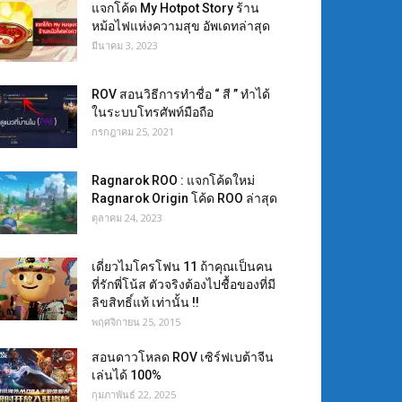
แจกโค้ด My Hotpot Story ร้าน
หม้อไฟแห่งความสุข อัพเดทล่าสุด
มีนาคม 3, 2023
ROV สอนวิธีการทำชื่อ “ สี ” ทำได้
ในระบบโทรศัพท์มือถือ
กรกฎาคม 25, 2021
Ragnarok ROO : แจกโค้ดใหม่
Ragnarok Origin โค้ด ROO ล่าสุด
ตุลาคม 24, 2023
เดี่ยวไมโครโฟน 11 ถ้าคุณเป็นคน
ที่รักพี่โน้ส ตัวจริงต้องไปชื้อของที่มี
ลิขสิทธิ์แท้ เท่านั้น !!
พฤศจิกายน 25, 2015
สอนดาวโหลด ROV เซิร์ฟเบต้าจีน
เล่นได้ 100%
กุมภาพันธ์ 22, 2025