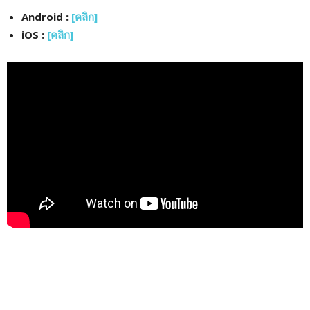
Android :
[คลิก]
iOS :
[คลิก]