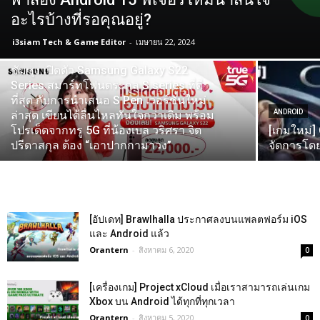
อะไรบ้างที่รอคุณอยู่?
i3siam Tech & Game Editor
-
เมษายน 22, 2024
ข่าวไอที
ซัมซุง เปิดตัว Samsung Galaxy S22
Series สมาร์ทโฟนตระกูล S series ที่ดี
ที่สุด กับการนำเสนอ S Pen เวอร์ชั่นใหม่
ANDROID
ล่าสุด เขียนได้ลื่นไหลทันใจกว่าเดิม พร้อม
โปรเด็ดจากทรู 5G ที่น้องเบล วริศรา จิต
[เกมใหม่]
ปรีดาสกุล ต้อง “เอาปากกามาวง”
จัดการโด
[อัปเดท] Brawlhalla ประกาศลงบนแพลตฟอร์ม iOS
และ Android แล้ว
Orantern
-
สิงหาคม 6, 2020
0
[เครื่องเกม] Project xCloud เมื่อเราสามารถเล่นเกม
Xbox บน Android ได้ทุกที่ทุกเวลา
Orantern
-
สิงหาคม 5, 2020
0