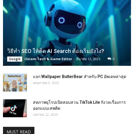
วิธีทำ SEO ให้ติด AI Search ต้องเริ่มยังไง?
i3siam Tech & Game Editor
-
มีนาคม 12, 2025
0
Google
แจก Wallpaper ButterBear สำหรับ PC อัพเดทล่าสุด
พฤษภาคม 9, 2025
สหภาพยุโรปเปิดสอบสวน TikTok Lite กังวลเรื่องการ
ออกแบบเสพติด
เมษายน 22, 2024
MUST READ