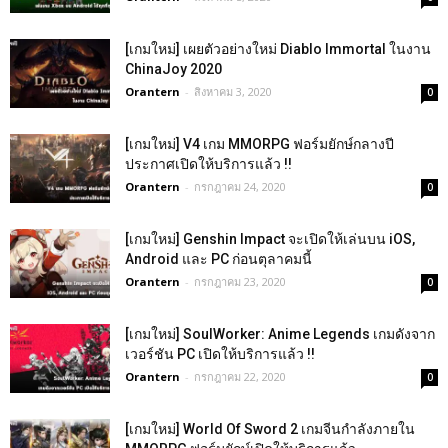
[เกมใหม่] เผยตัวอย่างใหม่ Diablo Immortal ในงาน
ChinaJoy 2020
Orantern
-
สิงหาคม 3, 2020
0
[เกมใหม่] V4 เกม MMORPG ฟอร์มยักษ์กลางปี
ประกาศเปิดให้บริการแล้ว !!
Orantern
-
กรกฎาคม 24, 2020
0
[เกมใหม่] Genshin Impact จะเปิดให้เล่นบน iOS,
Android และ PC ก่อนตุลาคมนี้
Orantern
-
กรกฎาคม 23, 2020
0
[เกมใหม่] SoulWorker: Anime Legends เกมดังจาก
เวอร์ชัน PC เปิดให้บริการแล้ว !!
Orantern
-
กรกฎาคม 22, 2020
0
[เกมใหม่] World Of Sword 2 เกมจีนกำลังภายใน