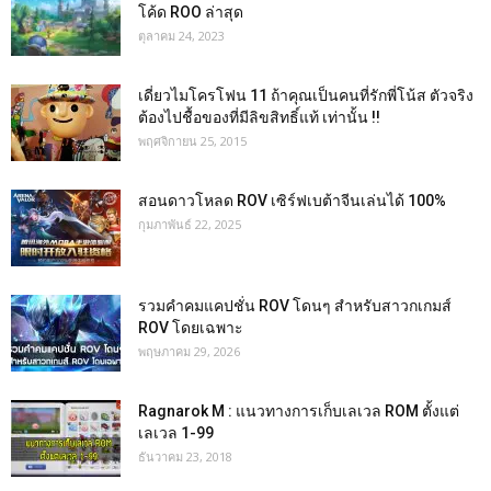
โค้ด ROO ล่าสุด
ตุลาคม 24, 2023
เดี่ยวไมโครโฟน 11 ถ้าคุณเป็นคนที่รักพี่โน้ส ตัวจริง
ต้องไปชื้อของที่มีลิขสิทธิ์แท้ เท่านั้น !!
พฤศจิกายน 25, 2015
สอนดาวโหลด ROV เซิร์ฟเบต้าจีนเล่นได้ 100%
กุมภาพันธ์ 22, 2025
รวมคำคมแคปชั่น ROV โดนๆ สำหรับสาวกเกมส์
ROV โดยเฉพาะ
พฤษภาคม 29, 2026
Ragnarok M : แนวทางการเก็บเลเวล ROM ตั้งแต่
เลเวล 1-99
ธันวาคม 23, 2018