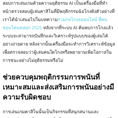
สอบการเล่นเกมด้วยความยุติธรรม AI เป็นเครื่องมือที่ทำ
หน้าตรวจสอบผู้เล่นคาสิโนที่มีพฤติกรรมฉ้อโกงดังตัวอย่างที่
เราได้นำเสนอไปในบทความ
รวมกลโกงอออนไลน์ ที่คน
ชอบโดนหลอก 2025
หลังจากที่ระบบ AI ค้นพบการโกงแล้ว
ระบบจะสามารถบันทึกและวิเคราะห์รูปแบบของผู้เล่นได้
อย่างง่ายดาย หลังจากนั้นเครื่องมือจะทำการวิเคราะห์ข้อมูล
เพื่อตรวจสอบว่าผู้เล่นคนใดโกงหรือพยายามเพิ่มโอกาสใน
การชนะอย่างไม่ยุติธรรมหรือไม่
ช่วยควบคุมพฤติกรรมการพนันที่
เหมาะสมและส่งเสริมการพนันอย่างมี
ความรับผิดชอบ
การเล่นเกมคาสิโนนั้นเป็นกิจกรรมที่สนุกสนานและ