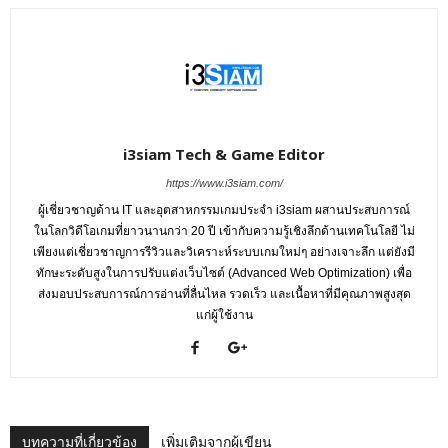
i3siam Tech & Game Editor
https://www.i3siam.com/
ผู้เชี่ยวชาญด้าน IT และอุตสาหกรรมเกมประจำ i3siam ผสานประสบการณ์
ในโลกวิดีโอเกมที่ยาวนานกว่า 20 ปี เข้ากับความรู้เชิงลึกด้านเทคโนโลยี ไม่
เพียงแต่เชี่ยวชาญการรีวิวและวิเคราะห์ระบบเกมใหม่ๆ อย่างเจาะลึก แต่ยังมี
ทักษะระดับสูงในการปรับแต่งเว็บไซต์ (Advanced Web Optimization) เพื่อ
ส่งมอบประสบการณ์การอ่านที่ลื่นไหล รวดเร็ว และเนื้อหาที่มีคุณภาพสูงสุด
แก่ผู้ใช้งาน
บทความที่เกี่ยวข้อง
เพิ่มเติมจากผู้เขียน