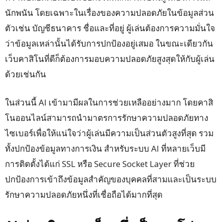
นักพนัน โดยเฉพาะในเรื่องของความปลอดภัยในข้อมูลส่วน
ตัวเช่น บัญชีธนาคาร ชื่อและที่อยู่ ผู้เล่นต้องการความมั่นใจ
ว่าข้อมูลเหล่านั้นได้รับการปกป้องอยู่เสมอ ในขณะเดียวกัน
เว็บคาสิโนที่ดีก็ต้องการมอบความปลอดภัยสูงสุดให้กับผู้เล่น
ด้วยเช่นกัน
ในส่วนนี้ AI เข้ามามีผลในการช่วยเหลืออย่างมาก โดยคาสิ
โนออนไลน์สามารถนำมาตรการรักษาความปลอดภัยทาง
ไซเบอร์เพื่อให้แน่ใจว่าผู้เล่นมีความเป็นส่วนตัวสูงที่สุด รวม
ทั้งปกป้องข้อมูลทางการเงิน สำหรับระบบ AI ที่หลายเว็บมี
การติดตั้งได้แก่ SSL หรือ Secure Socket Layer ที่ช่วย
ปกป้องการเข้าถึงข้อมูลสำคัญของบุคคลที่สามและเป็นระบบ
รักษาความปลอดภัยหนึ่งที่เชื่อถือได้มากที่สุด