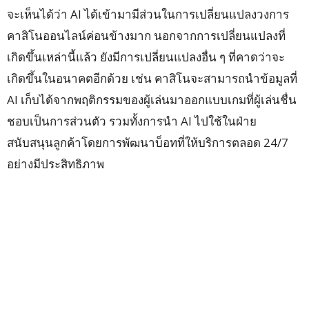
จะเห็นได้ว่า AI ได้เข้ามามีส่วนในการเปลี่ยนแปลงวงการ
คาสิโนออนไลน์ค่อนข้างมาก นอกจากการเปลี่ยนแปลงที่
เกิดขึ้นเหล่านี้แล้ว ยังมีการเปลี่ยนแปลงอื่น ๆ ที่คาดว่าจะ
เกิดขึ้นในอนาคตอีกด้วย เช่น คาสิโนจะสามารถนำข้อมูลที่
AI เก็บได้จากพฤติกรรมของผู้เล่นมาออกแบบเกมที่ผู้เล่นชื่น
ชอบเป็นการส่วนตัว รวมทั้งการนำ AI ไปใช้ในฝ่าย
สนับสนุนลูกค้าโดยการพัฒนาบ็อทที่ให้บริการตลอด 24/7
อย่างมีประสิทธิภาพ