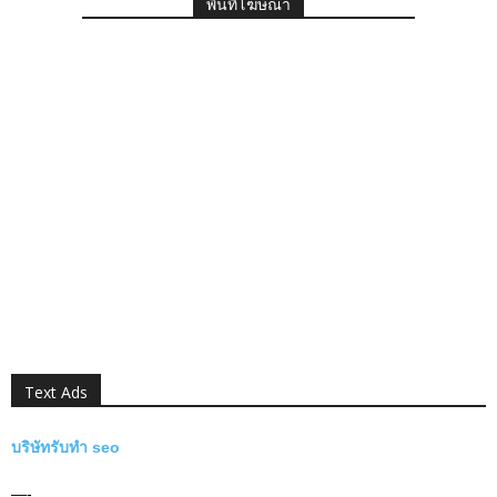
พื้นที่โฆษณา
Text Ads
บริษัทรับทำ seo
—-