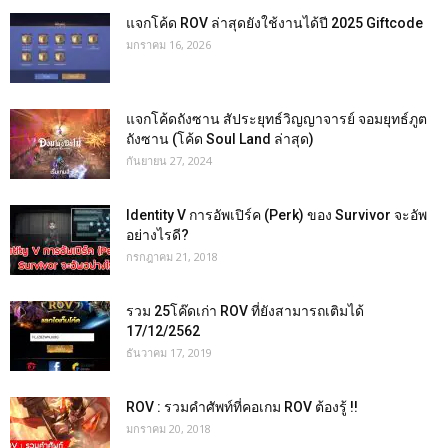
แจกโค้ด ROV ล่าสุดยังใช้งานได้ปี 2025 Giftcode
มกราคม 16, 2026
แจกโค้ดถังซาน สัประยุทธ์วิญญาจารย์ จอมยุทธ์ภูต
ถังซาน (โค้ด Soul Land ล่าสุด)
กันยายน 27, 2024
Identity V การอัพเปิร์ค (Perk) ของ Survivor จะอัพ
อย่างไรดี?
กรกฎาคม 21, 2018
รวม 25โค๊ดเก่า ROV ที่ยังสามารถเติมได้
17/12/2562
ธันวาคม 17, 2019
ROV : รวมคำศัพท์ที่คอเกม ROV ต้องรู้ !!
มกราคม 20, 2018