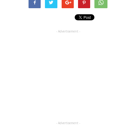
- Advertisement -
- Advertisement -