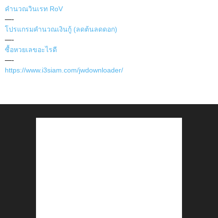
คำนวณวินเรท RoV
—-
โปรแกรมคำนวณเงินกู้ (ลดต้นลดดอก)
—-
ซื้อหวยเลขอะไรดี
—-
https://www.i3siam.com/jwdownloader/