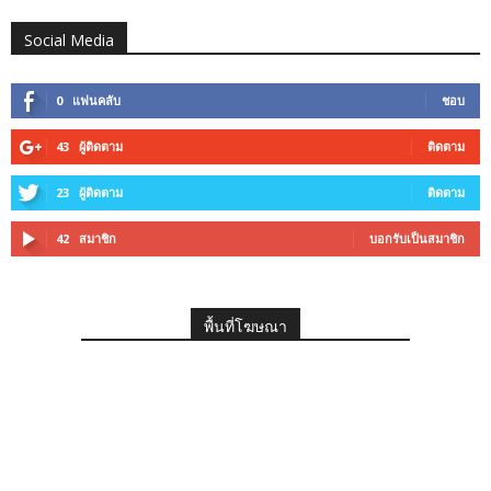
Social Media
0
แฟนคลับ
ชอบ
43
ผู้ติดตาม
ติดตาม
23
ผู้ติดตาม
ติดตาม
42
สมาชิก
บอกรับเป็นสมาชิก
พื้นที่โฆษณา