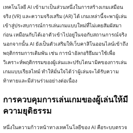
เทคโนโลยี AI เข้ามาเป็นส่วนหนึ่งในการสร้างเกมเสมือน
จริง (VR) และความจริงเสริม (AR) ได้ เกมเหล่านี้จะพาผู้เล่น
เข้าสู่ประสบการณ์การเล่นเกมแบบใหม่ที่ไม่เคยสัมผัสมา
ก่อน เหมือนกับได้เอาตัวเข้าไปอยู่ในจอกับสถานการณ์จริง
นอกจากนั้น AI ยังเป็นตัวเสริมให้เว็บคาสิโนออนไลน์เข้าถึง
พฤติกรรมการเดิมพัน เช่น การนำอัลกอริธึมมาใช้เพื่อ
วิเคราะห์พฤติกรรมของผู้เล่นและปรับไดนามิคของการเล่น
เกมแบบเรียลไทม์ ทำให้มั่นใจได้ว่าผู้เล่นจะได้รับความ
ท้าทายและมีส่วนร่วมอย่างต่อเนื่อง
การควบคุมการเล่นเกมของผู้เล่นให้มี
ความยุติธรรม
หนึ่งในความก้าวหน้าทางเทคโนโลยีของ AI คือระบบตรวจ