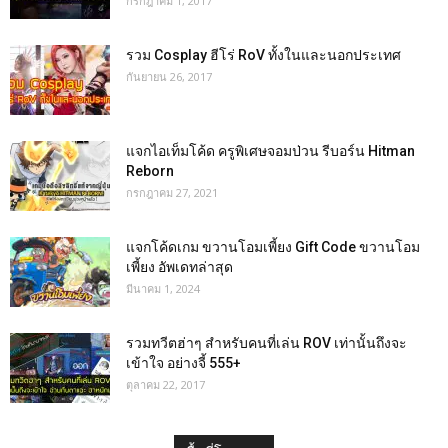
กรกฎาคม 1, 2017
รวม Cosplay ฮีโร่ RoV ทั้งในและนอกประเทศ
กันยายน 26, 2017
แจกไอเท็มโค้ด ครูพิเศษจอมป่วน รีบอร์น Hitman
Reborn
กรกฎาคม 27, 2021
แจกโค้ดเกม ขวานโอมเพี้ยง Gift Code ขวานโอม
เพี้ยง อัพเดทล่าสุด
มีนาคม 1, 2024
รวมทวีตฮ่าๆ สำหรับคนที่เล่น ROV เท่านั้นถึงจะ
เข้าใจ อย่างจี้ 555+
ตุลาคม 22, 2017