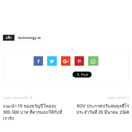
แท็ก
technology-ai
บทความก่อนหน้านี้
บทความถัดไป
แนะนำ 10 ของขวัญปีใหม่งบ
ROV ประกาศปรับสมดุลฮีโร่
300-500 บาท ที่ควรมอบให้กับที่
ประจำวันที่ 20 มีนาคม 2568
เรารัก