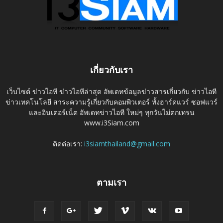
เกี่ยวกับเรา
เว็บไซต์ ข่าวไอที ข่าวไอทีล่าสุด อัพเดทข้อมูลข่าวสารเกี่ยวกับ ข่าวไอที
ข่าวเทคโนโลยี สาระความรู้เกี่ยวกับคอมพิวเตอร์ ทั้งฮาร์ดแวร์ ซอฟแวร์
และอินเตอร์เน็ต อัพเดทข่าวไอที ใหม่ๆ ทุกวันไม่ตกเทรน
www.i3Siam.com
ติดต่อเรา:
i3siamthailand@gmail.com
ตามเรา