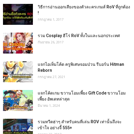
วิธีการอ่านออกเสียงของตัวละครเกมส์ RoV ที่ถูกต้อง
!
กรกฎาคม 1, 2017
รวม Cosplay ฮีโร่ RoV ทั้งในและนอกประเทศ
กันยายน 26, 2017
แจกไอเท็มโค้ด ครูพิเศษจอมป่วน รีบอร์น Hitman
Reborn
กรกฎาคม 27, 2021
แจกโค้ดเกม ขวานโอมเพี้ยง Gift Code ขวานโอม
เพี้ยง อัพเดทล่าสุด
มีนาคม 1, 2024
รวมทวีตฮ่าๆ สำหรับคนที่เล่น ROV เท่านั้นถึงจะ
เข้าใจ อย่างจี้ 555+