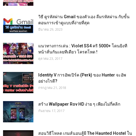
วิธี ดูรหัสผ่าน Gmail ของตัวเอง ลืมรหัสผ่าน กับขั้น
ตอนการเข้าดูแบบที่ง่ายที่สุด
มีนาคม 29, 2023
แนวทางการเล่น : Violet SS4 คริ 5000+ โดนยิงที
หน้าสั่นกันเลยทีเดียว โครตโหด !
ตุลาคม 23, 2017
Identity V การอัพเปิร์ค (Perk) ของ Hunter จะอัพ
อย่างไรดี?
กรกฎาคม 21, 2018
สร้าง Wallpaper Rov HD ง่าย ๆ เพียงไม่กี่คลิก
กันยายน 17, 2017
สอนวิธีโหลด เกมส์นอนสู้ผี The Haunted Hostel ใน