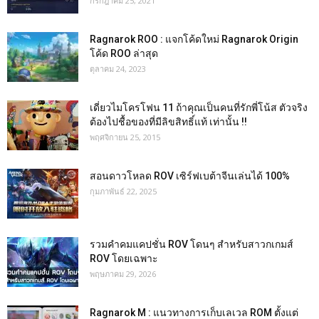
กรกฎาคม 25, 2021
Ragnarok ROO : แจกโค้ดใหม่ Ragnarok Origin
โค้ด ROO ล่าสุด
ตุลาคม 24, 2023
เดี่ยวไมโครโฟน 11 ถ้าคุณเป็นคนที่รักพี่โน้ส ตัวจริง
ต้องไปชื้อของที่มีลิขสิทธิ์แท้ เท่านั้น !!
พฤศจิกายน 25, 2015
สอนดาวโหลด ROV เซิร์ฟเบต้าจีนเล่นได้ 100%
กุมภาพันธ์ 22, 2025
รวมคำคมแคปชั่น ROV โดนๆ สำหรับสาวกเกมส์
ROV โดยเฉพาะ
พฤษภาคม 29, 2026
Ragnarok M : แนวทางการเก็บเลเวล ROM ตั้งแต่