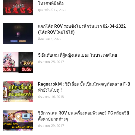
โทรศัพท์มือถือ
กุมภาพันธ์ 17, 2022
แจกโค้ด ROV รอบชิงโปรลีกวันแรก 02-04-2022
(โค้ดROVใหม่ใช้ได้)
สิงหาคม 3, 2022
5 อันดับเกม ที่ผู้หญิงเล่นเยอะ ในประเทศไทย
กันยายน 25, 2017
Ragnarok M : วิธีเลื่อนขั้นเป็นนักผจญภัยคลาส F-B
ทำยังไงไปดู!!
ธันวาคม 16, 2018
วิธีการเล่น ROV บนเครื่องคอมพิวเตอร์ PC พร้อมวิธี
ตั้งค่าปุ่มกดต่างๆ
กันยายน 29, 2017