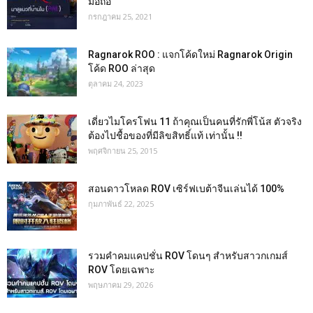
มือถือ
กรกฎาคม 25, 2021
Ragnarok ROO : แจกโค้ดใหม่ Ragnarok Origin
โค้ด ROO ล่าสุด
ตุลาคม 24, 2023
เดี่ยวไมโครโฟน 11 ถ้าคุณเป็นคนที่รักพี่โน้ส ตัวจริง
ต้องไปชื้อของที่มีลิขสิทธิ์แท้ เท่านั้น !!
พฤศจิกายน 25, 2015
สอนดาวโหลด ROV เซิร์ฟเบต้าจีนเล่นได้ 100%
กุมภาพันธ์ 22, 2025
รวมคำคมแคปชั่น ROV โดนๆ สำหรับสาวกเกมส์
ROV โดยเฉพาะ
พฤษภาคม 29, 2026