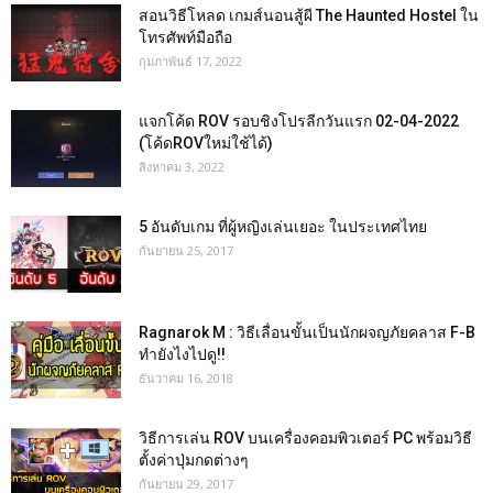
สอนวิธีโหลด เกมส์นอนสู้ผี The Haunted Hostel ใน
โทรศัพท์มือถือ
กุมภาพันธ์ 17, 2022
แจกโค้ด ROV รอบชิงโปรลีกวันแรก 02-04-2022
(โค้ดROVใหม่ใช้ได้)
สิงหาคม 3, 2022
5 อันดับเกม ที่ผู้หญิงเล่นเยอะ ในประเทศไทย
กันยายน 25, 2017
Ragnarok M : วิธีเลื่อนขั้นเป็นนักผจญภัยคลาส F-B
ทำยังไงไปดู!!
ธันวาคม 16, 2018
วิธีการเล่น ROV บนเครื่องคอมพิวเตอร์ PC พร้อมวิธี
ตั้งค่าปุ่มกดต่างๆ
กันยายน 29, 2017