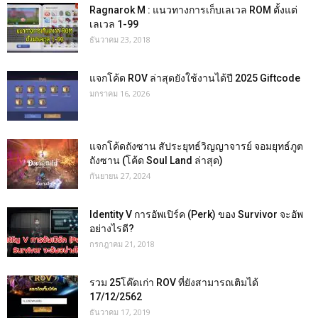
Ragnarok M : แนวทางการเก็บเลเวล ROM ตั้งแต่
เลเวล 1-99
ธันวาคม 23, 2018
แจกโค้ด ROV ล่าสุดยังใช้งานได้ปี 2025 Giftcode
มกราคม 16, 2026
แจกโค้ดถังซาน สัประยุทธ์วิญญาจารย์ จอมยุทธ์ภูต
ถังซาน (โค้ด Soul Land ล่าสุด)
กันยายน 27, 2024
Identity V การอัพเปิร์ค (Perk) ของ Survivor จะอัพ
อย่างไรดี?
กรกฎาคม 21, 2018
รวม 25โค๊ดเก่า ROV ที่ยังสามารถเติมได้
17/12/2562
ธันวาคม 17, 2019