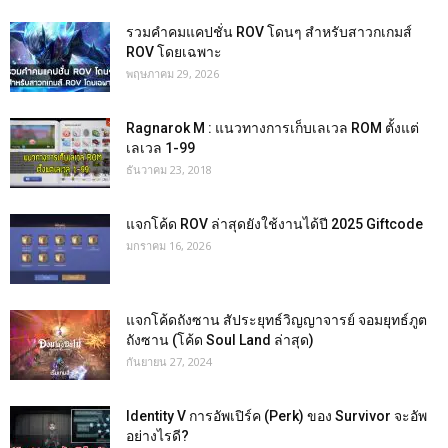
รวมคำคมแคปชั่น ROV โดนๆ สำหรับสาวกเกมส์
ROV โดยเฉพาะ
พฤษภาคม 29, 2026
Ragnarok M : แนวทางการเก็บเลเวล ROM ตั้งแต่
เลเวล 1-99
ธันวาคม 23, 2018
แจกโค้ด ROV ล่าสุดยังใช้งานได้ปี 2025 Giftcode
มกราคม 16, 2026
แจกโค้ดถังซาน สัประยุทธ์วิญญาจารย์ จอมยุทธ์ภูต
ถังซาน (โค้ด Soul Land ล่าสุด)
กันยายน 27, 2024
Identity V การอัพเปิร์ค (Perk) ของ Survivor จะอัพ
อย่างไรดี?