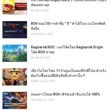
แจกโค้ด My Hotpot Story ร้านหม้อไฟแห่งความสุข
อัพเดทล่าสุด
มีนาคม 3, 2023
ROV สอนวิธีการทำชื่อ “ สี ” ทำได้ในระบบโทรศัพท์
มือถือ
กรกฎาคม 25, 2021
Ragnarok ROO : แจกโค้ดใหม่ Ragnarok Origin
โค้ด ROO ล่าสุด
ตุลาคม 24, 2023
เดี่ยวไมโครโฟน 11 ถ้าคุณเป็นคนที่รักพี่โน้ส ตัวจริง
ต้องไปชื้อของที่มีลิขสิทธิ์แท้ เท่านั้น !!
พฤศจิกายน 25, 2015
สอนดาวโหลด ROV เซิร์ฟเบต้าจีนเล่นได้ 100%
กุมภาพันธ์ 22, 2025