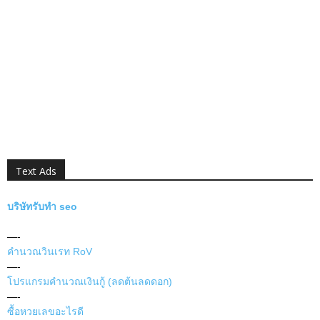
Text Ads
บริษัทรับทำ seo
—-
คำนวณวินเรท RoV
—-
โปรแกรมคำนวณเงินกู้ (ลดต้นลดดอก)
—-
ซื้อหวยเลขอะไรดี