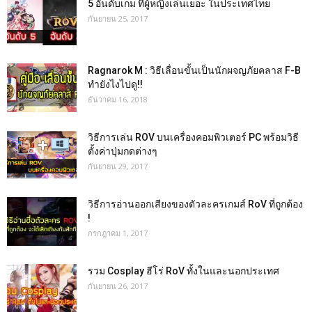
5 อันดับเกม ที่ผู้หญิงเล่นเยอะ ในประเทศไทย
กันยายน 25, 2017
Ragnarok M : วิธีเลื่อนขั้นเป็นนักผจญภัยคลาส F-B
ทำยังไงไปดู!!
ธันวาคม 16, 2018
วิธีการเล่น ROV บนเครื่องคอมพิวเตอร์ PC พร้อมวิธี
ตั้งค่าปุ่มกดต่างๆ
กันยายน 29, 2017
วิธีการอ่านออกเสียงของตัวละครเกมส์ RoV ที่ถูกต้อง
!
กรกฎาคม 1, 2017
รวม Cosplay ฮีโร่ RoV ทั้งในและนอกประเทศ
กันยายน 26, 2017