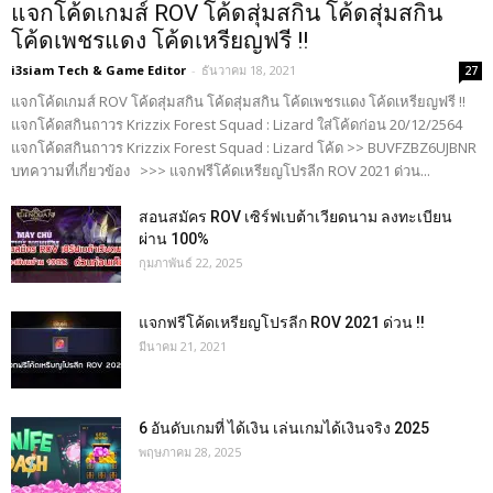
แจกโค้ดเกมส์ ROV โค้ดสุ่มสกิน โค้ดสุ่มสกิน
โค้ดเพชรแดง โค้ดเหรียญฟรี !!
i3siam Tech & Game Editor
-
ธันวาคม 18, 2021
27
แจกโค้ดเกมส์ ROV โค้ดสุ่มสกิน โค้ดสุ่มสกิน โค้ดเพชรแดง โค้ดเหรียญฟรี !!
แจกโค้ดสกินถาวร Krizzix Forest Squad : Lizard ใส่โค้ดก่อน 20/12/2564
แจกโค้ดสกินถาวร Krizzix Forest Squad : Lizard โค้ด >> BUVFZBZ6UJBNR
บทความที่เกี่ยวข้อง >>> แจกฟรีโค้ดเหรียญโปรลีก ROV 2021 ด่วน...
สอนสมัคร ROV เซิร์ฟเบต้าเวียดนาม ลงทะเบียน
ผ่าน 100%
กุมภาพันธ์ 22, 2025
แจกฟรีโค้ดเหรียญโปรลีก ROV 2021 ด่วน !!
มีนาคม 21, 2021
6 อันดับเกมที่ ได้เงิน เล่นเกมได้เงินจริง 2025
พฤษภาคม 28, 2025