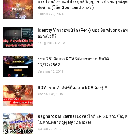
แจกโค้ดถังซาน สัประยุทธ์วิญญาจารย์ จอมยุทธ์ภูต
ถังซาน (โค้ด Soul Land ล่าสุด)
กันยายน 27, 2024
Identity V การอัพเปิร์ค (Perk) ของ Survivor จะอัพ
อย่างไรดี?
กรกฎาคม 21, 2018
รวม 25โค๊ดเก่า ROV ที่ยังสามารถเติมได้
17/12/2562
ธันวาคม 17, 2019
ROV : รวมคำศัพท์ที่คอเกม ROV ต้องรู้ !!
มกราคม 20, 2018
Ragnarok M Eternal Love :ไกด์ EP 6.0 รวมข้อมูล
ในส่วนที่สำคัญๆ By : ZNicker
ตุลาคม 29, 2019