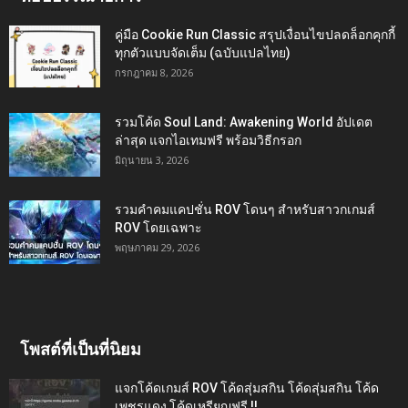
คู่มือ Cookie Run Classic สรุปเงื่อนไขปลดล็อกคุกกี้
ทุกตัวแบบจัดเต็ม (ฉบับแปลไทย)
กรกฎาคม 8, 2026
รวมโค้ด Soul Land: Awakening World อัปเดต
ล่าสุด แจกไอเทมฟรี พร้อมวิธีกรอก
มิถุนายน 3, 2026
รวมคำคมแคปชั่น ROV โดนๆ สำหรับสาวกเกมส์
ROV โดยเฉพาะ
พฤษภาคม 29, 2026
โพสต์ที่เป็นที่นิยม
แจกโค้ดเกมส์ ROV โค้ดสุ่มสกิน โค้ดสุ่มสกิน โค้ด
เพชรแดง โค้ดเหรียญฟรี !!