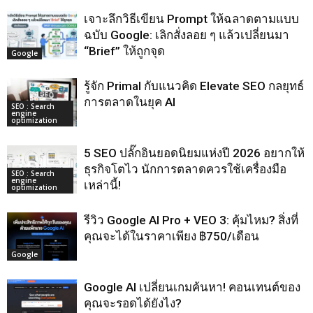
เจาะลึกวิธีเขียน Prompt ให้ฉลาดตามแบบ
ฉบับ Google: เลิกสั่งลอย ๆ แล้วเปลี่ยนมา
“Brief” ให้ถูกจุด
Google
รู้จัก Primal กับแนวคิด Elevate SEO กลยุทธ์
การตลาดในยุค AI
SEO : Search
engine
optimization
5 SEO ปลั๊กอินยอดนิยมแห่งปี 2026 อยากให้
ธุรกิจโตไว นักการตลาดควรใช้เครื่องมือ
SEO : Search
engine
เหล่านี้!
optimization
รีวิว Google AI Pro + VEO 3: คุ้มไหม? สิ่งที่
คุณจะได้ในราคาเพียง ฿750/เดือน
Google
Google AI เปลี่ยนเกมค้นหา! คอนเทนต์ของ
คุณจะรอดได้ยังไง?