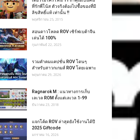
เดี่ยวไมโครโฟน 11 ถ้าคุณเป็นคน
ที่รักพี่โน้ส ตัวจริงต้องไปชื้อของที่มี
ลิขสิทธิ์แท้ เท่านั้น !!
พฤศจิกายน 25, 2015
สอนดาวโหลด ROV เซิร์ฟเบต้าจีน
เล่นได้ 100%
กุมภาพันธ์ 22, 2025
รวมคำคมแคปชั่น ROV โดนๆ
สำหรับสาวกเกมส์ ROV โดยเฉพาะ
พฤษภาคม 29, 2026
Ragnarok M : แนวทางการเก็บ
เลเวล ROM ตั้งแต่เลเวล 1-99
ธันวาคม 23, 2018
แจกโค้ด ROV ล่าสุดยังใช้งานได้ปี
2025 Giftcode
มกราคม 16, 2026