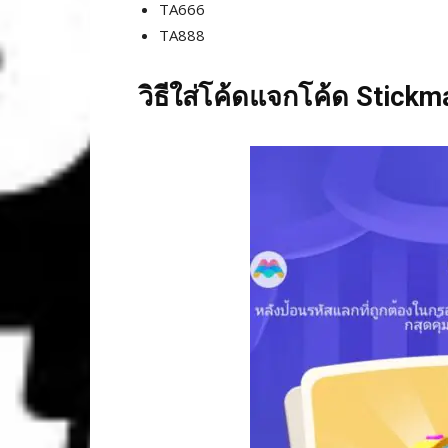
TA666
TA888
วิธีใส่โค้ดแจกโค้ด Stickma