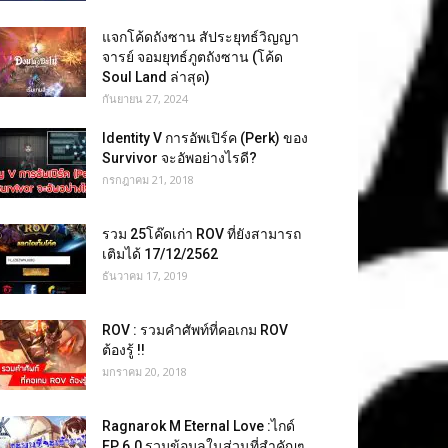
แจกโค้ดถังซาน สัประยุทธ์วิญญา
จารย์ จอมยุทธ์ภูตถังซาน (โค้ด
Soul Land ล่าสุด)
กันยายน 27, 2024
Identity V การอัพเปิร์ค (Perk) ของ
Survivor จะอัพอย่างไรดี?
กรกฎาคม 21, 2018
รวม 25โค๊ดเก่า ROV ที่ยังสามารถ
เติมได้ 17/12/2562
ธันวาคม 17, 2019
ROV : รวมคำศัพท์ที่คอเกม ROV
ต้องรู้ !!
มกราคม 20, 2018
Ragnarok M Eternal Love :ไกด์
EP 6.0 รวมข้อมูลในส่วนที่สำคัญๆ