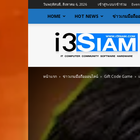
วันพฤหัสบดี, สิงหาคม 6, 2026
เข้าสู่ระบบ/เข้าร่วม
Even
HOME
HOT NEWS
ข่าวเกมมือถือ
I3siam
|
ข่าว
ไอที
อัพเดท
ข้อมูล
ข่าวสาร
หน้าแรก
ข่าวเกมมือถือออนไลน์
Gift Code Game
เกี่ยว
กับ
ข่าว
เทคโนโลยี