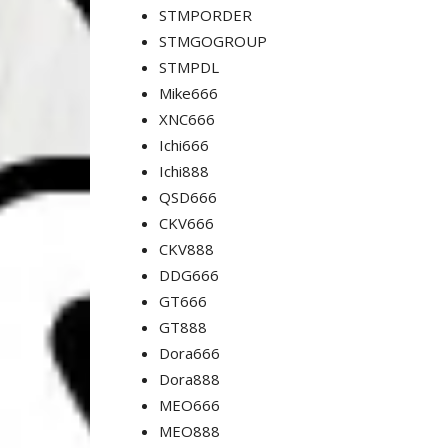
STMPORDER
STMGOGROUP
STMPDL
Mike666
XNC666
Ichi666
Ichi888
QSD666
CKV666
CKV888
DDG666
GT666
GT888
Dora666
Dora888
MEO666
MEO888