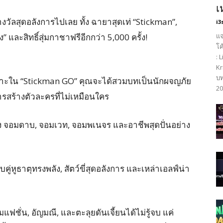
เ
างวัลสุดอลังการไปเลย ทั้ง ฉายาสุดเท่ “Stickman”,
i3
แจ
” และสิทธิ์สุ่มกาชาฟรีอีกกว่า 5,000 ครั้ง!
โค
: 
Kr
บท
ราะใน “Stickman GO” คุณจะได้สวมบทเป็นนักผจญภัย
20
รสร้างตัวละครที่ไม่เหมือนใคร
ทั้ง จอมดาบ, จอมเวท, จอมพเนจร และอาชีพสุดปั่นอย่าง
่หูธาตุทรงพลัง, สัตว์ขี่สุดอลังการ และเหล่าเอลฟ์น่า
แฟชั่น, อัญมณี, และตะลุยดันเจี้ยนได้ไม่รู้จบ แค่