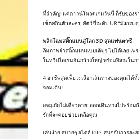
ที่สำคัญ! แค่ดาวน์โหลดเกมวันนี้ ก็รับของร
เซ็ตสกินตัวละคร, สัตว์ขี่ระดับ UR “มังกรแดง
พลิกโฉมสติ๊กแมนสู่โลก 3D สุดแฟนตาซี
ลืมภาพจำสติ๊กแมนแบบเดิมๆ ไปได้เลย เพ
ในทวีปไอเรนอันกว้างใหญ่ พร้อมอิสระในกา
4 อาชีพสุดเฟี้ยว: เลือกเส้นทางของคุณได้
จอมเต้น!
ผจญภัยไม่เดียวดาย: ออกเดินทางไปพร้อมกับคู
รักที่จะคอยช่วยเหลือคุณ
เล่นง่าย สบายๆ สไตล์ Idle: สนุกกับการสะสม