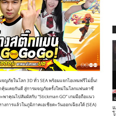
กผจญภัยในโลก 3D ทั่ว SEA พร้อมแจกไอเทมฟรีไม่อั้น!
คุ้นเคยกันดี สู่การผจญภัยครั้งใหม่ในโลกแฟนตาซี
จะพาคุณไปสัมผัสกับ “Stickman GO” เกมมือถือแนว
G
นทางการแล้วในภูมิภาคเอเชียตะวันออกเฉียงใต้ (SEA)
แ
โ