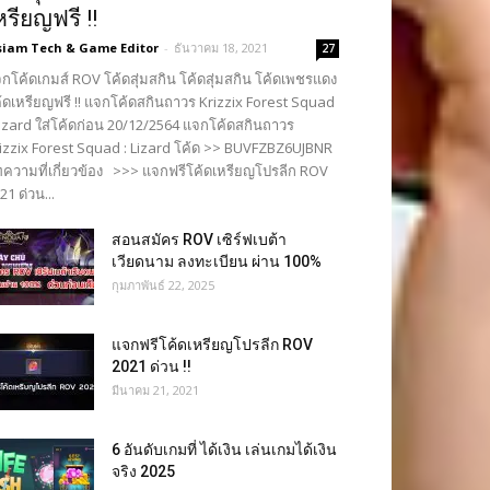
หรียญฟรี !!
siam Tech & Game Editor
-
ธันวาคม 18, 2021
27
กโค้ดเกมส์ ROV โค้ดสุ่มสกิน โค้ดสุ่มสกิน โค้ดเพชรแดง
้ดเหรียญฟรี !! แจกโค้ดสกินถาวร Krizzix Forest Squad
Lizard ใส่โค้ดก่อน 20/12/2564 แจกโค้ดสกินถาวร
izzix Forest Squad : Lizard โค้ด >> BUVFZBZ6UJBNR
ความที่เกี่ยวข้อง >>> แจกฟรีโค้ดเหรียญโปรลีก ROV
21 ด่วน...
สอนสมัคร ROV เซิร์ฟเบต้า
เวียดนาม ลงทะเบียน ผ่าน 100%
กุมภาพันธ์ 22, 2025
แจกฟรีโค้ดเหรียญโปรลีก ROV
2021 ด่วน !!
มีนาคม 21, 2021
6 อันดับเกมที่ ได้เงิน เล่นเกมได้เงิน
จริง 2025