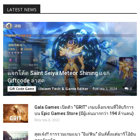
LATEST NEWS
แจกโค้ด Saint Seiya Meteor Shining แจก
Giftcode ล่าสุด
i3siam Tech & Game Editor
-
สิงหาคม 3, 2024
0
Gift Code Game
Gala Games เปิดตัว “GRIT” เกมบล็อกเชนที่ให้บริการ
บน Epic Games Store (มีผู้เล่นมากกว่า 194 ล้านคน)
มิถุนายน 8, 2022
สุดเจ๋ง!! การรวมเกมแนว “ยิง/ฟัน” มันส์ตั้งแต่มาริโอ้ยัน