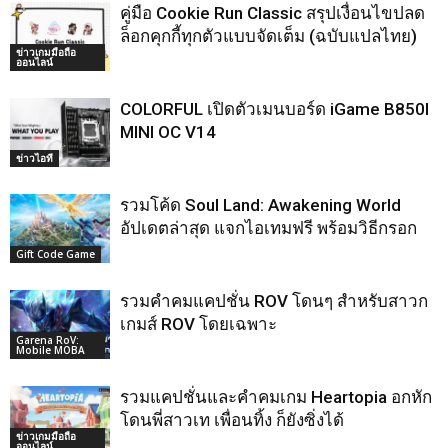
คู่มือ Cookie Run Classic สรุปเงื่อนไขปลด
ล็อกคุกกี้ทุกตัวแบบจัดเต็ม (ฉบับแปลไทย)
ข่าวเกมมือถือ
ออนไลน์
COLORFUL เปิดตัวเมนบอร์ด iGame B850I
MINI OC V14
ข่าวไอที
รวมโค้ด Soul Land: Awakening World
อัปเดตล่าสุด แจกไอเทมฟรี พร้อมวิธีกรอก
Gift Code Game
รวมคำคมแคปชั่น ROV โดนๆ สำหรับสาวก
เกมส์ ROV โดยเฉพาะ
Garena RoV:
Mobile MOBA
รวมแคปชั่นและคำคมเกม Heartopia อกหัก
โดนพี่สาวเท เพื่อนทิ้ง ก็ยังซิ่งได้
ข่าวเกมมือถือ
ออนไลน์