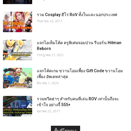
รวม Cosplay ฮีโร่ RoV ทั้งในและนอกประเทศ
กันยายน 26, 2017
แจกไอเท็มโค้ด ครูพิเศษจอมป่วน รีบอร์น Hitman
Reborn
กรกฎาคม 27, 2021
แจกโค้ดเกม ขวานโอมเพี้ยง Gift Code ขวานโอม
เพี้ยง อัพเดทล่าสุด
มีนาคม 1, 2024
รวมทวีตฮ่าๆ สำหรับคนที่เล่น ROV เท่านั้นถึงจะ
เข้าใจ อย่างจี้ 555+
ตุลาคม 22, 2017
พื้นที่โฆษณา