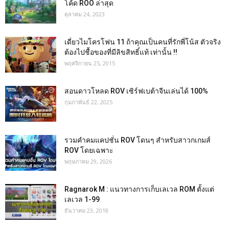
โค้ด ROO ล่าสุด
ตุลาคม 24, 2023
เดี่ยวไมโครโฟน 11 ถ้าคุณเป็นคนที่รักพี่โน้ส ตัวจริง
ต้องไปชื้อของที่มีลิขสิทธิ์แท้ เท่านั้น !!
พฤศจิกายน 25, 2015
สอนดาวโหลด ROV เซิร์ฟเบต้าจีนเล่นได้ 100%
กุมภาพันธ์ 22, 2025
รวมคำคมแคปชั่น ROV โดนๆ สำหรับสาวกเกมส์
ROV โดยเฉพาะ
พฤษภาคม 29, 2026
Ragnarok M : แนวทางการเก็บเลเวล ROM ตั้งแต่
เลเวล 1-99
ธันวาคม 23, 2018