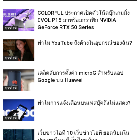
COLORFUL ประกาศเปิดตัวโน้ตบุ๊กเกมมิ่ง
EVOL P15 มาพร้อมกราฟิก NVIDIA
GeForce RTX 50 Series
ข่าวไอที
ทำไม YouTube ถึงค้างในอุปกรณ์ของฉัน?
ข่าวไอที
เคล็ดลับการตั้งค่า microG สำหรับแอป
Google บน Huawei
ข่าวไอที
ทำไมการแจ้งเตือนบนเฟสบุ๊คถึงไม่แสดง?
ข่าวไอที
เว็บข่าวไอที 10 เว็บข่าวไอที ยอดนิยมใน
ประเทศไทย มีเว็บไหนบ้าง