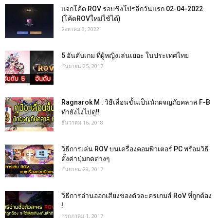
แจกโค้ด ROV รอบชิงโปรลีกวันแรก 02-04-2022
(โค้ดROVใหม่ใช้ได้)
สิงหาคม 3, 2022
5 อันดับเกม ที่ผู้หญิงเล่นเยอะ ในประเทศไทย
กันยายน 25, 2017
Ragnarok M : วิธีเลื่อนขั้นเป็นนักผจญภัยคลาส F-B
ทำยังไงไปดู!!
ธันวาคม 16, 2018
วิธีการเล่น ROV บนเครื่องคอมพิวเตอร์ PC พร้อมวิธี
ตั้งค่าปุ่มกดต่างๆ
กันยายน 29, 2017
วิธีการอ่านออกเสียงของตัวละครเกมส์ RoV ที่ถูกต้อง
!
กรกฎาคม 1, 2017