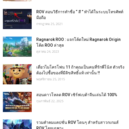
ROV สอนวิธีการทำชื่อ “ สี ” ทำได้ในระบบโทรศัพท์
มือถือ
กรกฎาคม 25, 2021
Ragnarok ROO : แจกโค้ดใหม่ Ragnarok Origin
โค้ด ROO ล่าสุด
ตุลาคม 24, 2023
เดี่ยวไมโครโฟน 11 ถ้าคุณเป็นคนที่รักพี่โน้ส ตัวจริง
ต้องไปชื้อของที่มีลิขสิทธิ์แท้ เท่านั้น !!
พฤศจิกายน 25, 2015
สอนดาวโหลด ROV เซิร์ฟเบต้าจีนเล่นได้ 100%
กุมภาพันธ์ 22, 2025
รวมคำคมแคปชั่น ROV โดนๆ สำหรับสาวกเกมส์
ROV โดยเฉพาะ