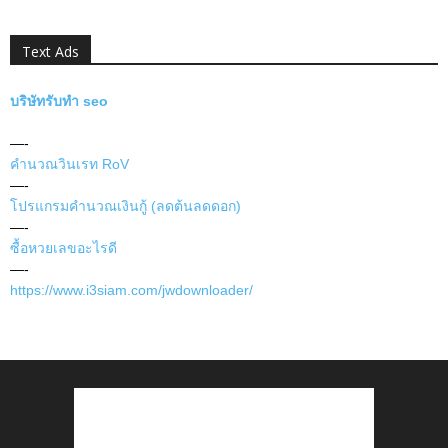
Text Ads
บริษัทรับทำ seo
—-
คำนวณวินเรท RoV
—-
โปรแกรมคำนวณเงินกู้ (ลดต้นลดดอก)
—-
ซื้อหวยเลขอะไรดี
—-
https://www.i3siam.com/jwdownloader/