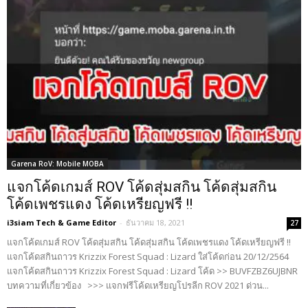
Garena RoV: Mobile MOBA
แจกโค้ดเกมส์ ROV โค้ดสุ่มสกิน โค้ดสุ่มสกิน
โค้ดเพชรแดง โค้ดเหรียญฟรี !!
i3siam Tech & Game Editor
-
ธันวาคม 18, 2021
27
แจกโค้ดเกมส์ ROV โค้ดสุ่มสกิน โค้ดสุ่มสกิน โค้ดเพชรแดง โค้ดเหรียญฟรี !!
แจกโค้ดสกินถาวร Krizzix Forest Squad : Lizard ใส่โค้ดก่อน 20/12/2564
แจกโค้ดสกินถาวร Krizzix Forest Squad : Lizard โค้ด >> BUVFZBZ6UJBNR
บทความที่เกี่ยวข้อง >>> แจกฟรีโค้ดเหรียญโปรลีก ROV 2021 ด่วน...