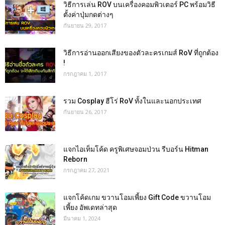
วิธีการเล่น ROV บนเครื่องคอมพิวเตอร์ PC พร้อมวิธี
ตั้งค่าปุ่มกดต่างๆ
กันยายน 29, 2017
วิธีการอ่านออกเสียงของตัวละครเกมส์ RoV ที่ถูกต้อง
!
กรกฎาคม 1, 2017
รวม Cosplay ฮีโร่ RoV ทั้งในและนอกประเทศ
กันยายน 26, 2017
แจกไอเท็มโค้ด ครูพิเศษจอมป่วน รีบอร์น Hitman
Reborn
กรกฎาคม 27, 2021
แจกโค้ดเกม ขวานโอมเพี้ยง Gift Code ขวานโอม
เพี้ยง อัพเดทล่าสุด
มีนาคม 1, 2024