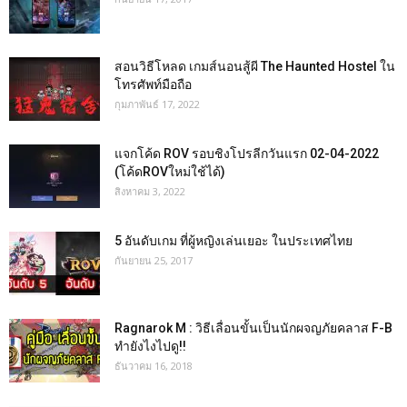
สอนวิธีโหลด เกมส์นอนสู้ผี The Haunted Hostel ใน
โทรศัพท์มือถือ
กุมภาพันธ์ 17, 2022
แจกโค้ด ROV รอบชิงโปรลีกวันแรก 02-04-2022
(โค้ดROVใหม่ใช้ได้)
สิงหาคม 3, 2022
5 อันดับเกม ที่ผู้หญิงเล่นเยอะ ในประเทศไทย
กันยายน 25, 2017
Ragnarok M : วิธีเลื่อนขั้นเป็นนักผจญภัยคลาส F-B
ทำยังไงไปดู!!
ธันวาคม 16, 2018