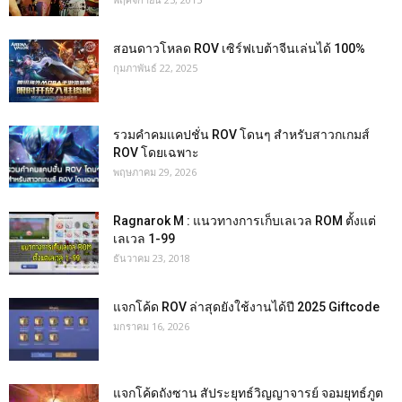
สอนดาวโหลด ROV เซิร์ฟเบต้าจีนเล่นได้ 100%
กุมภาพันธ์ 22, 2025
รวมคำคมแคปชั่น ROV โดนๆ สำหรับสาวกเกมส์
ROV โดยเฉพาะ
พฤษภาคม 29, 2026
Ragnarok M : แนวทางการเก็บเลเวล ROM ตั้งแต่
เลเวล 1-99
ธันวาคม 23, 2018
แจกโค้ด ROV ล่าสุดยังใช้งานได้ปี 2025 Giftcode
มกราคม 16, 2026
แจกโค้ดถังซาน สัประยุทธ์วิญญาจารย์ จอมยุทธ์ภูต