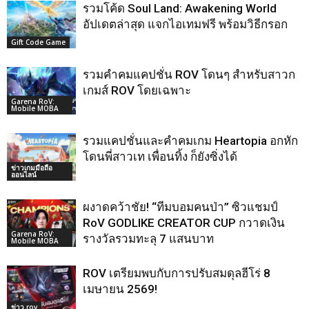
รวมโค้ด Soul Land: Awakening World
อัปเดตล่าสุด แจกไอเทมฟรี พร้อมวิธีกรอก
Gift Code Game
รวมคำคมแคปชั่น ROV โดนๆ สำหรับสาวก
เกมส์ ROV โดยเฉพาะ
Garena RoV:
Mobile MOBA
รวมแคปชั่นและคำคมเกม Heartopia อกหัก
โดนพี่สาวเท เพื่อนทิ้ง ก็ยังซิ่งได้
ข่าวเกมมือถือ
ออนไลน์
ผงาดคว้าชัย! “ทีมบอมคนป่า” ซิวแชมป์
RoV GODLIKE CREATOR CUP กวาดเงิน
Garena RoV:
รางวัลรวมทะลุ 7 แสนบาท
Mobile MOBA
ROV เตรียมพบกับการปรับสมดุลฮีโร่ 8
เมษายน 2569!
ข่าว rov