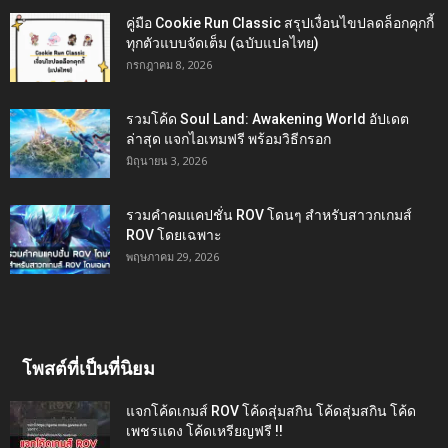
คู่มือ Cookie Run Classic สรุปเงื่อนไขปลดล็อกคุกกี้
ทุกตัวแบบจัดเต็ม (ฉบับแปลไทย)
กรกฎาคม 8, 2026
รวมโค้ด Soul Land: Awakening World อัปเดต
ล่าสุด แจกไอเทมฟรี พร้อมวิธีกรอก
มิถุนายน 3, 2026
รวมคำคมแคปชั่น ROV โดนๆ สำหรับสาวกเกมส์
ROV โดยเฉพาะ
พฤษภาคม 29, 2026
โพสต์ที่เป็นที่นิยม
แจกโค้ดเกมส์ ROV โค้ดสุ่มสกิน โค้ดสุ่มสกิน โค้ด
เพชรแดง โค้ดเหรียญฟรี !!