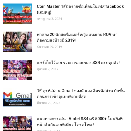
Coin Master วิธีปิดรายชื่อเพื่อนในเฟส facebook
(เกมหมู)
กรกฎาคม 3, 2024
พาส่อง 20 นักสตรีมเมอร์หญิง แห่งเกม ROV น่า
ติดตามส่งท้ายปี 2019!
ธันวาคม 29, 2019
แชร์เก็บไว้เลย รวมการออกของ SS4 ครบทุกตัว !!
ตุลาคม 7, 2017
วิธี ดูรหัสผ่าน Gmail ของตัวเอง ลืมรหัสผ่าน กับขั้น
ตอนการเข้าดูแบบที่ง่ายที่สุด
มีนาคม 29, 2023
แนวทางการเล่น : Violet SS4 คริ 5000+ โดนยิงที
หน้าสั่นกันเลยทีเดียว โครตโหด !
ตุลาคม 23, 2017