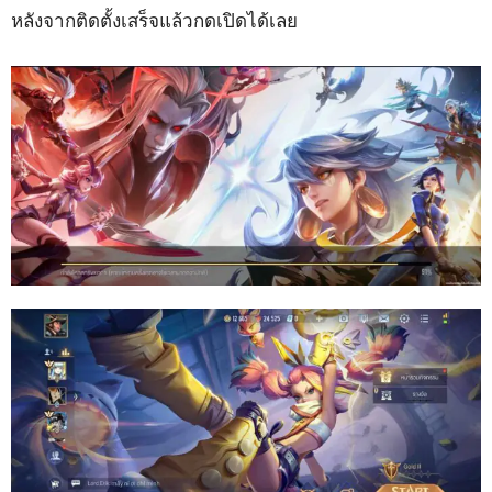
หลังจากติดตั้งเสร็จแล้วกดเปิดได้เลย