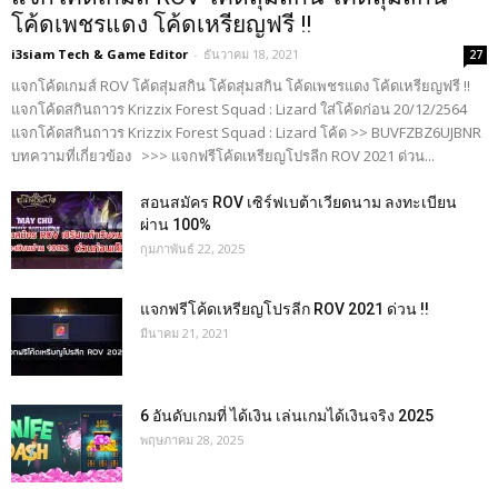
โค้ดเพชรแดง โค้ดเหรียญฟรี !!
i3siam Tech & Game Editor
-
ธันวาคม 18, 2021
27
แจกโค้ดเกมส์ ROV โค้ดสุ่มสกิน โค้ดสุ่มสกิน โค้ดเพชรแดง โค้ดเหรียญฟรี !!
แจกโค้ดสกินถาวร Krizzix Forest Squad : Lizard ใส่โค้ดก่อน 20/12/2564
แจกโค้ดสกินถาวร Krizzix Forest Squad : Lizard โค้ด >> BUVFZBZ6UJBNR
บทความที่เกี่ยวข้อง >>> แจกฟรีโค้ดเหรียญโปรลีก ROV 2021 ด่วน...
สอนสมัคร ROV เซิร์ฟเบต้าเวียดนาม ลงทะเบียน
ผ่าน 100%
กุมภาพันธ์ 22, 2025
แจกฟรีโค้ดเหรียญโปรลีก ROV 2021 ด่วน !!
มีนาคม 21, 2021
6 อันดับเกมที่ ได้เงิน เล่นเกมได้เงินจริง 2025
พฤษภาคม 28, 2025