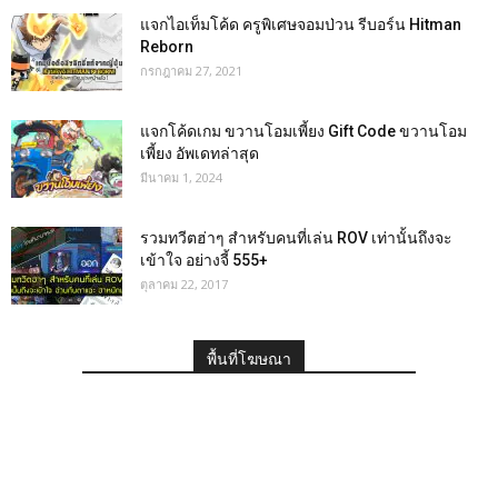
แจกไอเท็มโค้ด ครูพิเศษจอมป่วน รีบอร์น Hitman
Reborn
กรกฎาคม 27, 2021
แจกโค้ดเกม ขวานโอมเพี้ยง Gift Code ขวานโอม
เพี้ยง อัพเดทล่าสุด
มีนาคม 1, 2024
รวมทวีตฮ่าๆ สำหรับคนที่เล่น ROV เท่านั้นถึงจะ
เข้าใจ อย่างจี้ 555+
ตุลาคม 22, 2017
พื้นที่โฆษณา