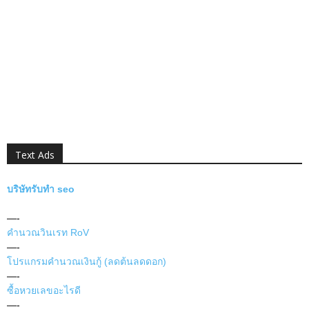
Text Ads
บริษัทรับทำ seo
—-
คำนวณวินเรท RoV
—-
โปรแกรมคำนวณเงินกู้ (ลดต้นลดดอก)
—-
ซื้อหวยเลขอะไรดี
—-