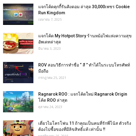
แจกโค้ดคุกกี้รันคิงดอม ล่าสุด 30,000เพชร Cookie
Run Kingdom
เมษายน 7, 2025
แจกโค้ด My Hotpot Story ร้านหม้อไฟแห่งความสุข
อัพเดทล่าสุด
มีนาคม 3, 2023
ROV สอนวิธีการทำชื่อ “ สี ” ทำได้ในระบบโทรศัพท์
มือถือ
กรกฎาคม 25, 2021
Ragnarok ROO : แจกโค้ดใหม่ Ragnarok Origin
โค้ด ROO ล่าสุด
ตุลาคม 24, 2023
เดี่ยวไมโครโฟน 11 ถ้าคุณเป็นคนที่รักพี่โน้ส ตัวจริง
ต้องไปชื้อของที่มีลิขสิทธิ์แท้ เท่านั้น !!
พฤศจิกายน 25, 2015