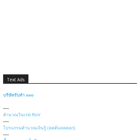
Text Ads
บริษัทรับทำ seo
—-
คำนวณวินเรท RoV
—-
โปรแกรมคำนวณเงินกู้ (ลดต้นลดดอก)
—-