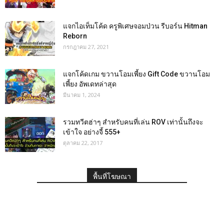
แจกไอเท็มโค้ด ครูพิเศษจอมป่วน รีบอร์น Hitman
Reborn
กรกฎาคม 27, 2021
แจกโค้ดเกม ขวานโอมเพี้ยง Gift Code ขวานโอม
เพี้ยง อัพเดทล่าสุด
มีนาคม 1, 2024
รวมทวีตฮ่าๆ สำหรับคนที่เล่น ROV เท่านั้นถึงจะ
เข้าใจ อย่างจี้ 555+
ตุลาคม 22, 2017
พื้นที่โฆษณา