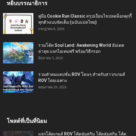
หยิบบรรณาธิการ
คู่มือ Cookie Run Classic สรุปเงื่อนไขปลดล็อกคุกกี้
ทุกตัวแบบจัดเต็ม (ฉบับแปลไทย)
กรกฎาคม 8, 2026
รวมโค้ด Soul Land: Awakening World อัปเดต
ล่าสุด แจกไอเทมฟรี พร้อมวิธีกรอก
มิถุนายน 3, 2026
รวมคำคมแคปชั่น ROV โดนๆ สำหรับสาวกเกมส์
ROV โดยเฉพาะ
พฤษภาคม 29, 2026
โพสต์ที่เป็นที่นิยม
แจกโค้ดเกมส์ ROV โค้ดสุ่มสกิน โค้ดสุ่มสกิน โค้ด