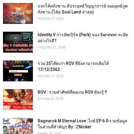
แจกโค้ดถังซาน สัประยุทธ์วิญญาจารย์ จอมยุทธ์ภูต
ถังซาน (โค้ด Soul Land ล่าสุด)
กันยายน 27, 2024
Identity V การอัพเปิร์ค (Perk) ของ Survivor จะอัพ
อย่างไรดี?
กรกฎาคม 21, 2018
รวม 25โค๊ดเก่า ROV ที่ยังสามารถเติมได้
17/12/2562
ธันวาคม 17, 2019
ROV : รวมคำศัพท์ที่คอเกม ROV ต้องรู้ !!
มกราคม 20, 2018
Ragnarok M Eternal Love :ไกด์ EP 6.0 รวมข้อมูล
ในส่วนที่สำคัญๆ By : ZNicker
ตุลาคม 29, 2019