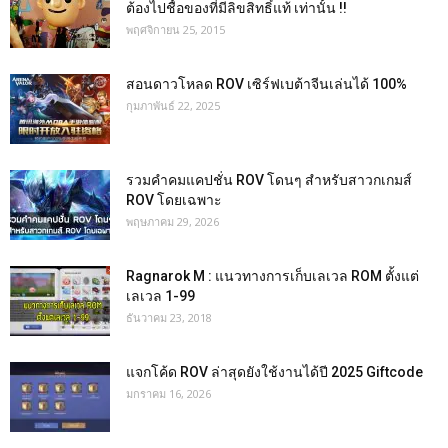
ต้องไปชื้อของที่มีลิขสิทธิ์แท้ เท่านั้น !!
พฤศจิกายน 25, 2015
สอนดาวโหลด ROV เซิร์ฟเบต้าจีนเล่นได้ 100%
กุมภาพันธ์ 22, 2025
รวมคำคมแคปชั่น ROV โดนๆ สำหรับสาวกเกมส์
ROV โดยเฉพาะ
พฤษภาคม 29, 2026
Ragnarok M : แนวทางการเก็บเลเวล ROM ตั้งแต่
เลเวล 1-99
ธันวาคม 23, 2018
แจกโค้ด ROV ล่าสุดยังใช้งานได้ปี 2025 Giftcode
มกราคม 16, 2026