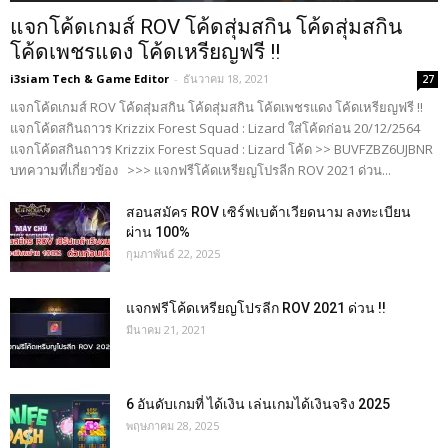
แจกโค้ดเกมส์ ROV โค้ดสุ่มสกิน โค้ดสุ่มสกิน
โค้ดเพชรแดง โค้ดเหรียญฟรี !!
i3siam Tech & Game Editor
-
ธันวาคม 18, 2021
27
แจกโค้ดเกมส์ ROV โค้ดสุ่มสกิน โค้ดสุ่มสกิน โค้ดเพชรแดง โค้ดเหรียญฟรี !!
แจกโค้ดสกินถาวร Krizzix Forest Squad : Lizard ใส่โค้ดก่อน 20/12/2564
แจกโค้ดสกินถาวร Krizzix Forest Squad : Lizard โค้ด >> BUVFZBZ6UJBNR
บทความที่เกี่ยวข้อง >>> แจกฟรีโค้ดเหรียญโปรลีก ROV 2021 ด่วน...
สอนสมัคร ROV เซิร์ฟเบต้าเวียดนาม ลงทะเบียน
ผ่าน 100%
กุมภาพันธ์ 22, 2025
แจกฟรีโค้ดเหรียญโปรลีก ROV 2021 ด่วน !!
มีนาคม 21, 2021
6 อันดับเกมที่ ได้เงิน เล่นเกมได้เงินจริง 2025
พฤษภาคม 28, 2025