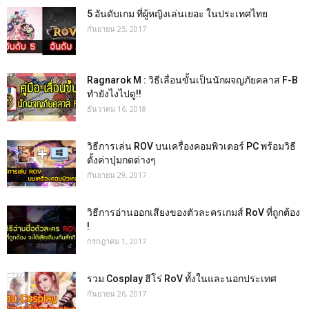
5 อันดับเกม ที่ผู้หญิงเล่นเยอะ ในประเทศไทย
กันยายน 25, 2017
Ragnarok M : วิธีเลื่อนขั้นเป็นนักผจญภัยคลาส F-B
ทำยังไงไปดู!!
ธันวาคม 16, 2018
วิธีการเล่น ROV บนเครื่องคอมพิวเตอร์ PC พร้อมวิธี
ตั้งค่าปุ่มกดต่างๆ
กันยายน 29, 2017
วิธีการอ่านออกเสียงของตัวละครเกมส์ RoV ที่ถูกต้อง
!
กรกฎาคม 1, 2017
รวม Cosplay ฮีโร่ RoV ทั้งในและนอกประเทศ
กันยายน 26, 2017