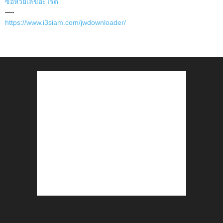
ซื้อหวยเลขอะไรดี
—-
https://www.i3siam.com/jwdownloader/