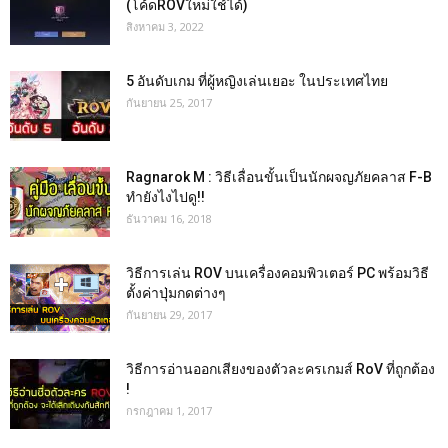
(โค้ดROVใหม่ใช้ได้)
สิงหาคม 3, 2022
5 อันดับเกม ที่ผู้หญิงเล่นเยอะ ในประเทศไทย
กันยายน 25, 2017
Ragnarok M : วิธีเลื่อนขั้นเป็นนักผจญภัยคลาส F-B
ทำยังไงไปดู!!
ธันวาคม 16, 2018
วิธีการเล่น ROV บนเครื่องคอมพิวเตอร์ PC พร้อมวิธี
ตั้งค่าปุ่มกดต่างๆ
กันยายน 29, 2017
วิธีการอ่านออกเสียงของตัวละครเกมส์ RoV ที่ถูกต้อง
!
กรกฎาคม 1, 2017