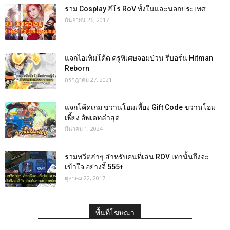
รวม Cosplay ฮีโร่ RoV ทั้งในและนอกประเทศ
กันยายน 26, 2017
แจกไอเท็มโค้ด ครูพิเศษจอมป่วน รีบอร์น Hitman
Reborn
กรกฎาคม 27, 2021
แจกโค้ดเกม ขวานโอมเพี้ยง Gift Code ขวานโอม
เพี้ยง อัพเดทล่าสุด
มีนาคม 1, 2024
รวมทวีตฮ่าๆ สำหรับคนที่เล่น ROV เท่านั้นถึงจะ
เข้าใจ อย่างจี้ 555+
ตุลาคม 22, 2017
พื้นที่โฆษณา