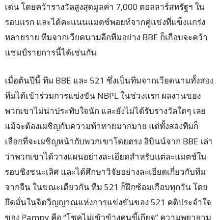
เด่น โดยคว้ารางวัลสูงสุดมูลค่า 7,000 ดอลลาร์สหรัฐฯ ใน
รอบแรก และได้คะแนนแมตช์พอยท์จากคู่แข่งที่แข็งแกร่ง
หลายราย ทีมจากเวียดนามอีกทีมอย่าง BBE ก็เกือบจะคว้า
แชมป์รายการนี้ได้เช่นกัน
เมื่อต้นปีนี้ ทีม BBE และ 521 ซึ่งเป็นทีมจากเวียดนามทั้งสอง
ทีมได้เข้าร่วมการแข่งขัน NBPL ในช่วงแรก ผลงานของ
พวกเขาไม่น่าประทับใจนัก และยังไม่ได้รับรางวัลใดๆ เลย
แม้จะต้องเผชิญกับความท้าทายมากมาย แต่ทั้งสองทีมก็
เลือกที่จะเผชิญหน้ากับพวกเขาโดยตรง อิบินน์จาก BBE เล่า
ว่าพวกเขาได้วางแผนอย่างละเอียดสำหรับแต่ละแมตช์ใน
รอบชิงชนะเลิศ และได้ศึกษาวิจัยอย่างละเอียดเกี่ยวกับทีม
จากจีน ในขณะเดียวกัน ทีม 521 ก็ฝึกซ้อมเกือบทุกวัน โดย
ยึดมั่นในจิตวิญญาณแห่งการแข่งขันของ 521 คติประจำใจ
ของ Pampy คือ “โชคไม่เข้าข้างคนขี้เกียจ” ความพยายาม