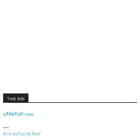
Text Ads
บริษัทรับทำ seo
—-
คำนวณวินเรท RoV