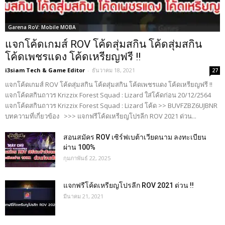
Garena RoV: Mobile MOBA
แจกโค้ดเกมส์ ROV โค้ดสุ่มสกิน โค้ดสุ่มสกิน
โค้ดเพชรแดง โค้ดเหรียญฟรี !!
i3siam Tech & Game Editor
-
ธันวาคม 18, 2021
27
แจกโค้ดเกมส์ ROV โค้ดสุ่มสกิน โค้ดสุ่มสกิน โค้ดเพชรแดง โค้ดเหรียญฟรี !!
แจกโค้ดสกินถาวร Krizzix Forest Squad : Lizard ใส่โค้ดก่อน 20/12/2564
แจกโค้ดสกินถาวร Krizzix Forest Squad : Lizard โค้ด >> BUVFZBZ6UJBNR
บทความที่เกี่ยวข้อง >>> แจกฟรีโค้ดเหรียญโปรลีก ROV 2021 ด่วน...
สอนสมัคร ROV เซิร์ฟเบต้าเวียดนาม ลงทะเบียน
ผ่าน 100%
กุมภาพันธ์ 22, 2025
แจกฟรีโค้ดเหรียญโปรลีก ROV 2021 ด่วน !!
มีนาคม 21, 2021