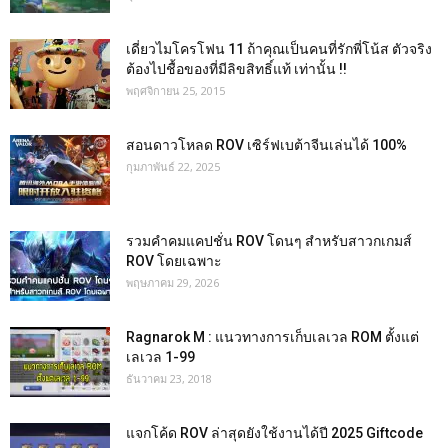
เดี่ยวไมโครโฟน 11 ถ้าคุณเป็นคนที่รักพี่โน้ส ตัวจริง
ต้องไปชื้อของที่มีลิขสิทธิ์แท้ เท่านั้น !!
พฤศจิกายน 25, 2015
สอนดาวโหลด ROV เซิร์ฟเบต้าจีนเล่นได้ 100%
กุมภาพันธ์ 22, 2025
รวมคำคมแคปชั่น ROV โดนๆ สำหรับสาวกเกมส์
ROV โดยเฉพาะ
พฤษภาคม 29, 2026
Ragnarok M : แนวทางการเก็บเลเวล ROM ตั้งแต่
เลเวล 1-99
ธันวาคม 23, 2018
แจกโค้ด ROV ล่าสุดยังใช้งานได้ปี 2025 Giftcode