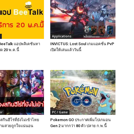
Applications
eeTalk แอปพลิเคชันหา
INVICTUS: Lost Soul เกมแอคชั่น PvP
ปิด 20 พ.ค.นี้
เปิดให้เล่นแล้ววันนี้
or
PC / Game
กินฮีโร่ที่ยังไม่เข้าไทย
Pokemon GO ประกาศเพิ่มโปเกมอน
วามสวยถูกใจแน่นอน
Gen 2 มากกว่า 80 ตัว ปลาย ก.พ.นี้