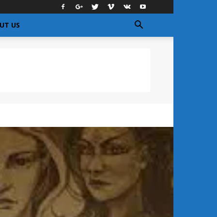
UT US