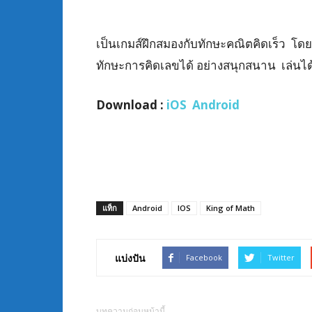
เป็นเกมส์ฝึกสมองกับทักษะคณิตคิดเร็ว โดยมี
ทักษะการคิดเลขได้ อย่างสนุกสนาน เล่นได้ท
Download :
iOS
Android
แท็ก
Android
IOS
King of Math
แบ่งปัน
Facebook
Twitter
บทความก่อนหน้านี้