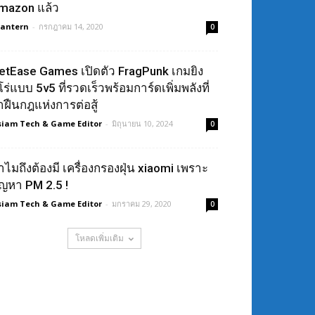
mazon แล้ว
antern
-
กรกฎาคม 14, 2020
0
etEase Games เปิดตัว FragPunk เกมยิง
โร่แบบ 5v5 ที่รวดเร็วพร้อมการ์ดเพิ่มพลังที่
่าฝืนกฎแห่งการต่อสู้
siam Tech & Game Editor
-
มิถุนายน 10, 2024
0
ำไมถึงต้องมี เครื่องกรองฝุ่น xiaomi เพราะ
ัญหา PM 2.5 !
siam Tech & Game Editor
-
มกราคม 29, 2020
0
โหลดเพิ่มเติม