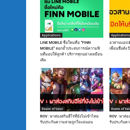
Applications
Applications
LINE MOBILE ชื่อใหม่คือ “FINN
อวสานแอป B
MOBILE” ตอกย้ำประสบการณ์ความฟิ
เพื่อนชื่อดัง 
นที่มอบให้ลูกค้า บริการทุกอย่างเหมือน
เดิม
Realm of Valor
Realm of Val
ROV : พาส่องสกินฮีโร่ที่ยังไม่เข้าไทย
ROV : พาส่องส
รับประกันความสวยถูกใจแน่นอน
รับประกันค