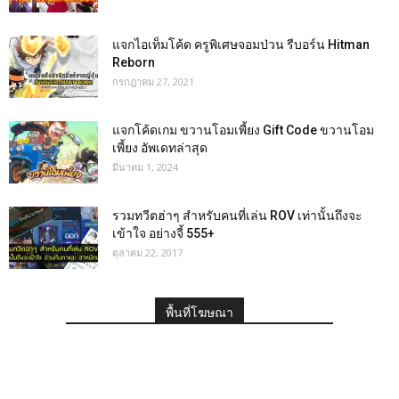
แจกไอเท็มโค้ด ครูพิเศษจอมป่วน รีบอร์น Hitman
Reborn
กรกฎาคม 27, 2021
แจกโค้ดเกม ขวานโอมเพี้ยง Gift Code ขวานโอม
เพี้ยง อัพเดทล่าสุด
มีนาคม 1, 2024
รวมทวีตฮ่าๆ สำหรับคนที่เล่น ROV เท่านั้นถึงจะ
เข้าใจ อย่างจี้ 555+
ตุลาคม 22, 2017
พื้นที่โฆษณา