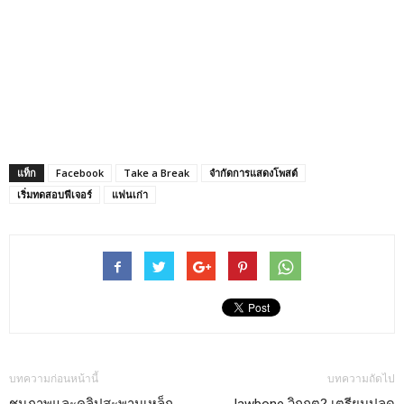
แท็ก
Facebook
Take a Break
จำกัดการแสดงโพสต์
เริ่มทดสอบฟีเจอร์
แฟนเก่า
บทความก่อนหน้านี้
บทความถัดไป
ชมภาพและคลิปสะพานเหล็ก
Jawbone วิกฤต? เตรียมปลด