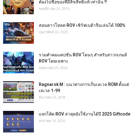
ต้องไปชื้อของที่มีลิขสิทธิ์แท้ เท่านั้น !!
พฤศจิกายน 25, 2015
สอนดาวโหลด ROV เซิร์ฟเบต้าจีนเล่นได้ 100%
กุมภาพันธ์ 22, 2025
รวมคำคมแคปชั่น ROV โดนๆ สำหรับสาวกเกมส์
ROV โดยเฉพาะ
พฤษภาคม 29, 2026
Ragnarok M : แนวทางการเก็บเลเวล ROM ตั้งแต่
เลเวล 1-99
ธันวาคม 23, 2018
แจกโค้ด ROV ล่าสุดยังใช้งานได้ปี 2025 Giftcode
มกราคม 16, 2026