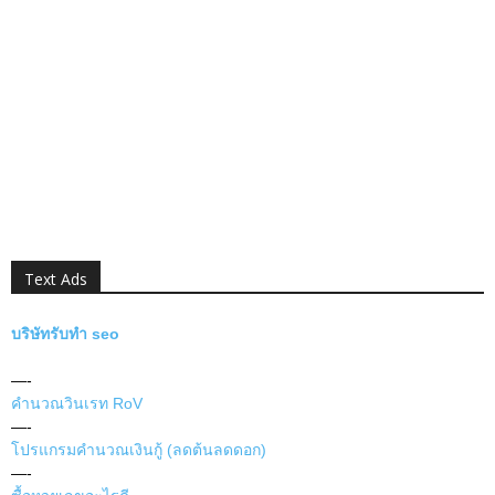
Text Ads
บริษัทรับทำ seo
—-
คำนวณวินเรท RoV
—-
โปรแกรมคำนวณเงินกู้ (ลดต้นลดดอก)
—-