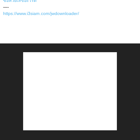
ซื้อหวยเลขอะไรดี
—-
https://www.i3siam.com/jwdownloader/