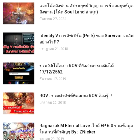
แจกโค้ดถังซาน สัประยุทธ์วิญญาจารย์ จอมยุทธ์ภูต
ถังซาน (โค้ด Soul Land ล่าสุด)
กันยายน 27, 2024
Identity V การอัพเปิร์ค (Perk) ของ Survivor จะอัพ
อย่างไรดี?
กรกฎาคม 21, 2018
รวม 25โค๊ดเก่า ROV ที่ยังสามารถเติมได้
17/12/2562
ธันวาคม 17, 2019
ROV : รวมคำศัพท์ที่คอเกม ROV ต้องรู้ !!
มกราคม 20, 2018
Ragnarok M Eternal Love :ไกด์ EP 6.0 รวมข้อมูล
ในส่วนที่สำคัญๆ By : ZNicker
ตุลาคม 29, 2019