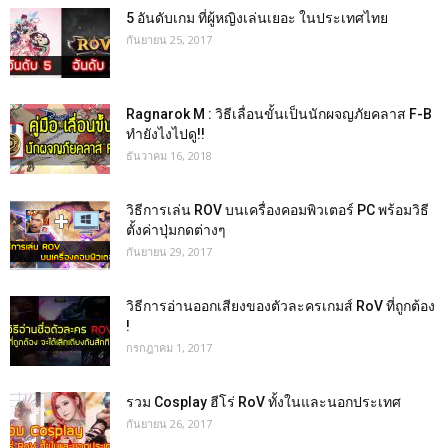
5 อันดับเกม ที่ผู้หญิงเล่นเยอะ ในประเทศไทย
กันยายน 25, 2017
Ragnarok M : วิธีเลื่อนขั้นเป็นนักผจญภัยคลาส F-B
ทำยังไงไปดู!!
ธันวาคม 16, 2018
วิธีการเล่น ROV บนเครื่องคอมพิวเตอร์ PC พร้อมวิธี
ตั้งค่าปุ่มกดต่างๆ
กันยายน 29, 2017
วิธีการอ่านออกเสียงของตัวละครเกมส์ RoV ที่ถูกต้อง
!
กรกฎาคม 1, 2017
รวม Cosplay ฮีโร่ RoV ทั้งในและนอกประเทศ
กันยายน 26, 2017