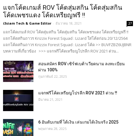
แจกโค้ดเกมส์ ROV โค้ดสุ่มสกิน โค้ดสุ่มสกิน
โค้ดเพชรแดง โค้ดเหรียญฟรี !!
i3siam Tech & Game Editor
-
ธันวาคม 18, 2021
27
แจกโค้ดเกมส์ ROV โค้ดสุ่มสกิน โค้ดสุ่มสกิน โค้ดเพชรแดง โค้ดเหรียญฟรี !!
แจกโค้ดสกินถาวร Krizzix Forest Squad : Lizard ใส่โค้ดก่อน 20/12/2564
แจกโค้ดสกินถาวร Krizzix Forest Squad : Lizard โค้ด >> BUVFZBZ6UJBNR
บทความที่เกี่ยวข้อง >>> แจกฟรีโค้ดเหรียญโปรลีก ROV 2021 ด่วน...
สอนสมัคร ROV เซิร์ฟเบต้าเวียดนาม ลงทะเบียน
ผ่าน 100%
กุมภาพันธ์ 22, 2025
แจกฟรีโค้ดเหรียญโปรลีก ROV 2021 ด่วน !!
มีนาคม 21, 2021
6 อันดับเกมที่ ได้เงิน เล่นเกมได้เงินจริง 2025
พฤษภาคม 28, 2025