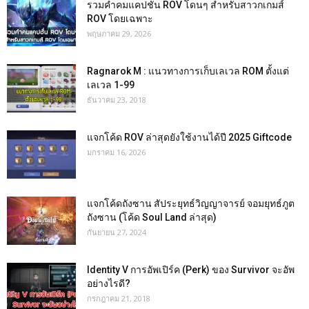
รวมคำคมแคปชั่น ROV โดนๆ สำหรับสาวกเกมส์
ROV โดยเฉพาะ
พฤษภาคม 29, 2026
Ragnarok M : แนวทางการเก็บเลเวล ROM ตั้งแต่
เลเวล 1-99
ธันวาคม 23, 2018
แจกโค้ด ROV ล่าสุดยังใช้งานได้ปี 2025 Giftcode
มกราคม 16, 2026
แจกโค้ดถังซาน สัประยุทธ์วิญญาจารย์ จอมยุทธ์ภูต
ถังซาน (โค้ด Soul Land ล่าสุด)
กันยายน 27, 2024
Identity V การอัพเปิร์ค (Perk) ของ Survivor จะอัพ
อย่างไรดี?
กรกฎาคม 21, 2018