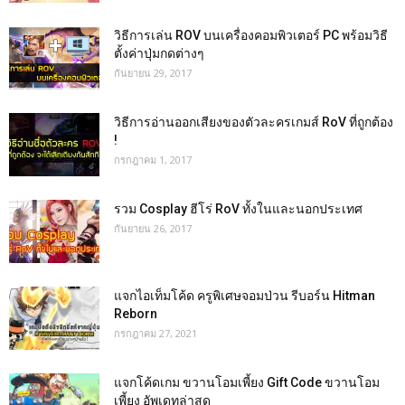
วิธีการเล่น ROV บนเครื่องคอมพิวเตอร์ PC พร้อมวิธี
ตั้งค่าปุ่มกดต่างๆ
กันยายน 29, 2017
วิธีการอ่านออกเสียงของตัวละครเกมส์ RoV ที่ถูกต้อง
!
กรกฎาคม 1, 2017
รวม Cosplay ฮีโร่ RoV ทั้งในและนอกประเทศ
กันยายน 26, 2017
แจกไอเท็มโค้ด ครูพิเศษจอมป่วน รีบอร์น Hitman
Reborn
กรกฎาคม 27, 2021
แจกโค้ดเกม ขวานโอมเพี้ยง Gift Code ขวานโอม
เพี้ยง อัพเดทล่าสุด