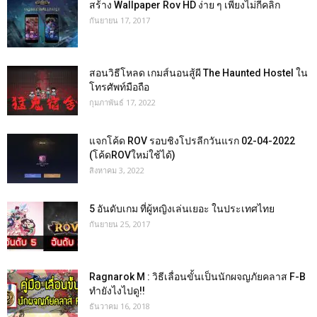
สร้าง Wallpaper Rov HD ง่าย ๆ เพียงไม่กี่คลิก
กันยายน 17, 2017
สอนวิธีโหลด เกมส์นอนสู้ผี The Haunted Hostel ใน
โทรศัพท์มือถือ
กุมภาพันธ์ 17, 2022
แจกโค้ด ROV รอบชิงโปรลีกวันแรก 02-04-2022
(โค้ดROVใหม่ใช้ได้)
สิงหาคม 3, 2022
5 อันดับเกม ที่ผู้หญิงเล่นเยอะ ในประเทศไทย
กันยายน 25, 2017
Ragnarok M : วิธีเลื่อนขั้นเป็นนักผจญภัยคลาส F-B
ทำยังไงไปดู!!
ธันวาคม 16, 2018