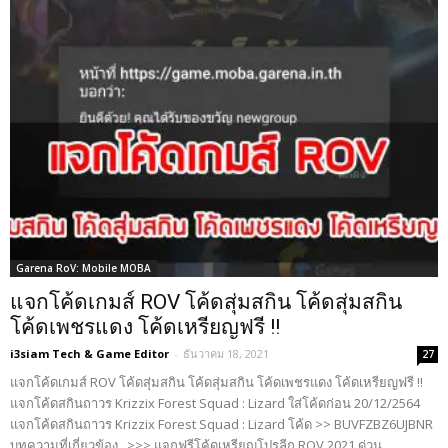
Garena RoV: Mobile MOBA
แจกโค้ดเกมส์ ROV โค้ดสุ่มสกิน โค้ดสุ่มสกิน
โค้ดเพชรแดง โค้ดเหรียญฟรี !!
i3siam Tech & Game Editor
-
ธันวาคม 18, 2021
27
แจกโค้ดเกมส์ ROV โค้ดสุ่มสกิน โค้ดสุ่มสกิน โค้ดเพชรแดง โค้ดเหรียญฟรี !!
แจกโค้ดสกินถาวร Krizzix Forest Squad : Lizard ใส่โค้ดก่อน 20/12/2564
แจกโค้ดสกินถาวร Krizzix Forest Squad : Lizard โค้ด >> BUVFZBZ6UJBNR
บทความที่เกี่ยวข้อง >>> แจกฟรีโค้ดเหรียญโปรลีก ROV 2021 ด่วน...