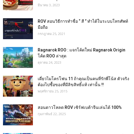
มีนาคม 3, 2023
ROV สอนวิธีการทำชื่อ “ สี ” ทำได้ในระบบโทรศัพท์
มือถือ
กรกฎาคม 25, 2021
Ragnarok ROO : แจกโค้ดใหม่ Ragnarok Origin
โค้ด ROO ล่าสุด
ตุลาคม 24, 2023
เดี่ยวไมโครโฟน 11 ถ้าคุณเป็นคนที่รักพี่โน้ส ตัวจริง
ต้องไปชื้อของที่มีลิขสิทธิ์แท้ เท่านั้น !!
พฤศจิกายน 25, 2015
สอนดาวโหลด ROV เซิร์ฟเบต้าจีนเล่นได้ 100%
กุมภาพันธ์ 22, 2025