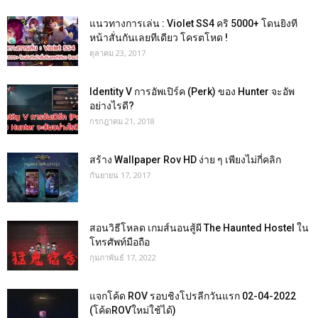
แนวทางการเล่น : Violet SS4 คริ 5000+ โดนยิงที
หน้าสั่นกันเลยทีเดียว โครตโหด !
ตุลาคม 23, 2017
Identity V การอัพเปิร์ค (Perk) ของ Hunter จะอัพ
อย่างไรดี?
กรกฎาคม 21, 2018
สร้าง Wallpaper Rov HD ง่าย ๆ เพียงไม่กี่คลิก
กันยายน 17, 2017
สอนวิธีโหลด เกมส์นอนสู้ผี The Haunted Hostel ใน
โทรศัพท์มือถือ
กุมภาพันธ์ 17, 2022
แจกโค้ด ROV รอบชิงโปรลีกวันแรก 02-04-2022
(โค้ดROVใหม่ใช้ได้)