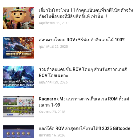
เดี่ยวไมโครโฟน 11 ถ้าคุณเป็นคนที่รักพี่โน้ส ตัวจริง
ต้องไปชื้อของที่มีลิขสิทธิ์แท้ เท่านั้น !!
พฤศจิกายน 25, 2015
สอนดาวโหลด ROV เซิร์ฟเบต้าจีนเล่นได้ 100%
กุมภาพันธ์ 22, 2025
รวมคำคมแคปชั่น ROV โดนๆ สำหรับสาวกเกมส์
ROV โดยเฉพาะ
พฤษภาคม 29, 2026
Ragnarok M : แนวทางการเก็บเลเวล ROM ตั้งแต่
เลเวล 1-99
ธันวาคม 23, 2018
แจกโค้ด ROV ล่าสุดยังใช้งานได้ปี 2025 Giftcode
มกราคม 16, 2026