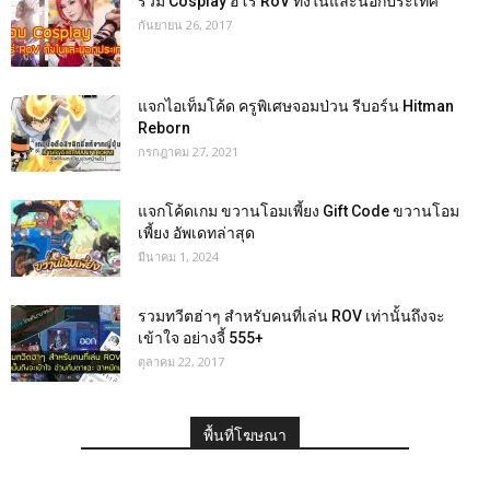
รวม Cosplay ฮีโร่ RoV ทั้งในและนอกประเทศ
กันยายน 26, 2017
แจกไอเท็มโค้ด ครูพิเศษจอมป่วน รีบอร์น Hitman
Reborn
กรกฎาคม 27, 2021
แจกโค้ดเกม ขวานโอมเพี้ยง Gift Code ขวานโอม
เพี้ยง อัพเดทล่าสุด
มีนาคม 1, 2024
รวมทวีตฮ่าๆ สำหรับคนที่เล่น ROV เท่านั้นถึงจะ
เข้าใจ อย่างจี้ 555+
ตุลาคม 22, 2017
พื้นที่โฆษณา