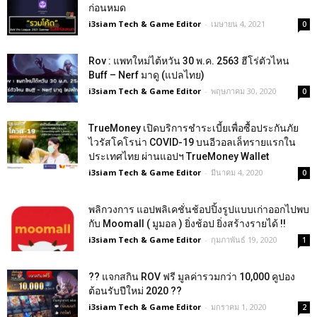
ก่อนหมด
i3siam Tech & Game Editor
-
เมษายน 4, 2021
0
Rov : แพทใหม่ไต้หวัน 30 พ.ค. 2563 ฮีโร่ตัวไหน
Buff – Nerf มาดู (แปลไทย)
i3siam Tech & Game Editor
-
พฤษภาคม 30, 2020
0
TrueMoney เปิดบริการชำระเบี้ยเพื่อซื้อประกันภัย
ไวรัสโคโรน่า COVID-19 บนอีวอลเล็ทรายแรกใน
ประเทศไทย ผ่านแอปฯ TrueMoney Wallet
i3siam Tech & Game Editor
-
มีนาคม 4, 2020
0
พลิกวงการ แอปพลิเคชั่นช้อปปิ้งรูปแบบเก่าออกไปพบ
กับ Moomall ( มูมอล ) ยิ่งช้อป ยิ่งสร้างรายได้ !!
i3siam Tech & Game Editor
-
กุมภาพันธ์ 19, 2020
1
?? แจกสกิน ROV ฟรี มูลค่ารวมกว่า 10,000 คูปอง
ต้อนรับปีใหม่ 2020 ??
i3siam Tech & Game Editor
-
มกราคม 1, 2020
2