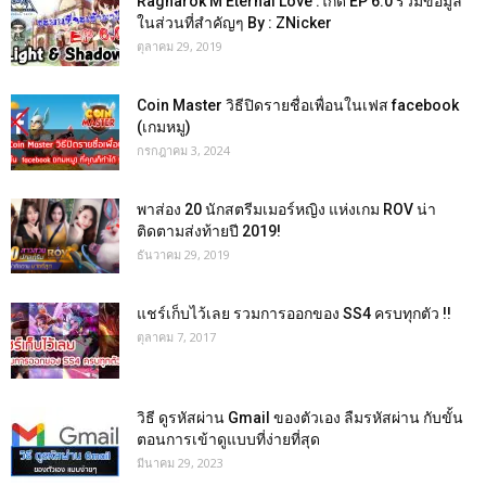
Ragnarok M Eternal Love :ไกด์ EP 6.0 รวมข้อมูล
ในส่วนที่สำคัญๆ By : ZNicker
ตุลาคม 29, 2019
Coin Master วิธีปิดรายชื่อเพื่อนในเฟส facebook
(เกมหมู)
กรกฎาคม 3, 2024
พาส่อง 20 นักสตรีมเมอร์หญิง แห่งเกม ROV น่า
ติดตามส่งท้ายปี 2019!
ธันวาคม 29, 2019
แชร์เก็บไว้เลย รวมการออกของ SS4 ครบทุกตัว !!
ตุลาคม 7, 2017
วิธี ดูรหัสผ่าน Gmail ของตัวเอง ลืมรหัสผ่าน กับขั้น
ตอนการเข้าดูแบบที่ง่ายที่สุด
มีนาคม 29, 2023