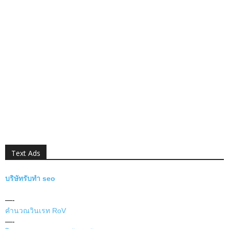
Text Ads
บริษัทรับทำ seo
—-
คำนวณวินเรท RoV
—-