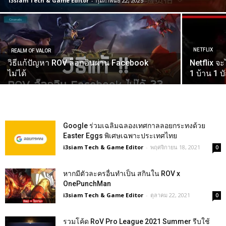
i3siam Tech & Game Editor
-
กุมภาพันธ์ 22, 2025
NETFLIX
REALM OF VALOR
วิธีแก้ปัญหา ROV ล็อกอินผ่าน Facebook
Netflix จ
ไม่ได้
1 บ้าน 1 บั
Google ร่วมเฉลิมฉลองเทศกาลลอยกระทงด้วย
Easter Eggs พิเศษเฉพาะประเทศไทย
i3siam Tech & Game Editor
-
พฤศจิกายน 18, 2021
0
หากมีตัวละครอื่นทำเป็น สกินใน ROV x
OnePunchMan
i3siam Tech & Game Editor
-
ตุลาคม 22, 2021
0
รวมโค้ด RoV Pro League 2021 Summer รีบใช้