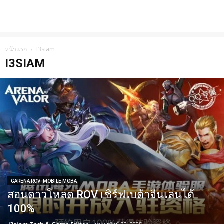
หน้าแรก
I3siam
I3SIAM
GARENA ROV: MOBILE MOBA
สอนดาวโหลด ROV เซิร์ฟเบต้าจีนเล่นได้
100%