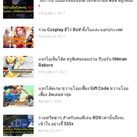
วิธีการอ่านออกเสียงของตัวละครเกมส์ RoV ที่ถูกต้อง
!
กรกฎาคม 1, 2017
รวม Cosplay ฮีโร่ RoV ทั้งในและนอกประเทศ
กันยายน 26, 2017
แจกไอเท็มโค้ด ครูพิเศษจอมป่วน รีบอร์น Hitman
Reborn
กรกฎาคม 27, 2021
แจกโค้ดเกม ขวานโอมเพี้ยง Gift Code ขวานโอม
เพี้ยง อัพเดทล่าสุด
มีนาคม 1, 2024
รวมทวีตฮ่าๆ สำหรับคนที่เล่น ROV เท่านั้นถึงจะ
เข้าใจ อย่างจี้ 555+
ตุลาคม 22, 2017