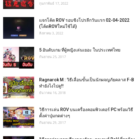
กุมภาพันธ์ 17, 2022
แจกโค้ด ROV รอบชิงโปรลีกวันแรก 02-04-2022
(โค้ดROVใหม่ใช้ได้)
สิงหาคม 3, 2022
5 อันดับเกม ที่ผู้หญิงเล่นเยอะ ในประเทศไทย
กันยายน 25, 2017
Ragnarok M : วิธีเลื่อนขั้นเป็นนักผจญภัยคลาส F-B
ทำยังไงไปดู!!
ธันวาคม 16, 2018
วิธีการเล่น ROV บนเครื่องคอมพิวเตอร์ PC พร้อมวิธี
ตั้งค่าปุ่มกดต่างๆ
กันยายน 29, 2017