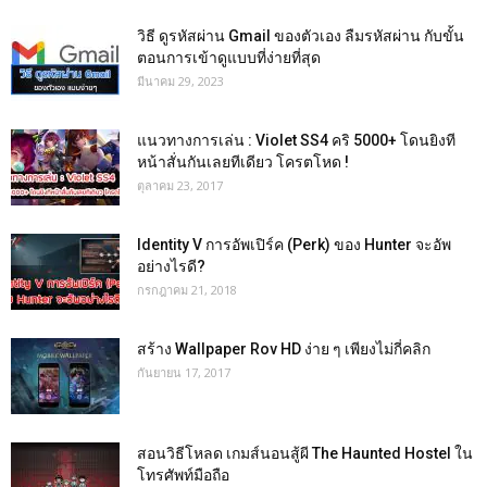
วิธี ดูรหัสผ่าน Gmail ของตัวเอง ลืมรหัสผ่าน กับขั้น
ตอนการเข้าดูแบบที่ง่ายที่สุด
มีนาคม 29, 2023
แนวทางการเล่น : Violet SS4 คริ 5000+ โดนยิงที
หน้าสั่นกันเลยทีเดียว โครตโหด !
ตุลาคม 23, 2017
Identity V การอัพเปิร์ค (Perk) ของ Hunter จะอัพ
อย่างไรดี?
กรกฎาคม 21, 2018
สร้าง Wallpaper Rov HD ง่าย ๆ เพียงไม่กี่คลิก
กันยายน 17, 2017
สอนวิธีโหลด เกมส์นอนสู้ผี The Haunted Hostel ใน
โทรศัพท์มือถือ