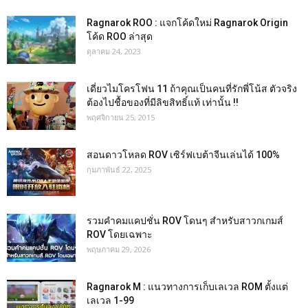
Ragnarok ROO : แจกโค้ดใหม่ Ragnarok Origin
โค้ด ROO ล่าสุด
ตุลาคม 24, 2023
เดี่ยวไมโครโฟน 11 ถ้าคุณเป็นคนที่รักพี่โน้ส ตัวจริง
ต้องไปชื้อของที่มีลิขสิทธิ์แท้ เท่านั้น !!
พฤศจิกายน 25, 2015
สอนดาวโหลด ROV เซิร์ฟเบต้าจีนเล่นได้ 100%
กุมภาพันธ์ 22, 2025
รวมคำคมแคปชั่น ROV โดนๆ สำหรับสาวกเกมส์
ROV โดยเฉพาะ
พฤษภาคม 29, 2026
Ragnarok M : แนวทางการเก็บเลเวล ROM ตั้งแต่
เลเวล 1-99