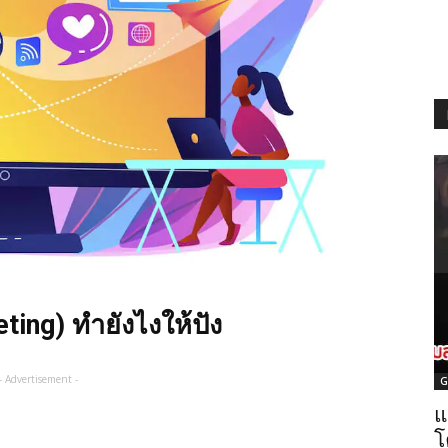
ting) ทำยังไงให้ปัง
- Advertisement -
G
แ
โ