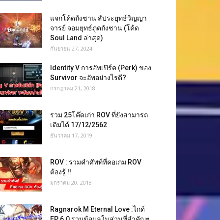
แจกโค้ดถังซาน สัประยุทธ์วิญญา
จารย์ จอมยุทธ์ภูตถังซาน (โค้ด
Soul Land ล่าสุด)
กันยายน 27, 2024
Identity V การอัพเปิร์ค (Perk) ของ
Survivor จะอัพอย่างไรดี?
กรกฎาคม 21, 2018
รวม 25โค๊ดเก่า ROV ที่ยังสามารถ
เติมได้ 17/12/2562
ธันวาคม 17, 2019
ROV : รวมคำศัพท์ที่คอเกม ROV
ต้องรู้ !!
มกราคม 20, 2018
Ragnarok M Eternal Love :ไกด์
EP 6.0 รวมข้อมูลในส่วนที่สำคัญๆ