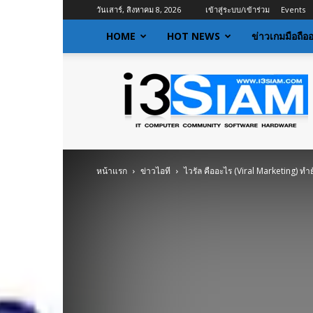
วันเสาร์, สิงหาคม 8, 2026
เข้าสู่ระบบ/เข้าร่วม
Events
HOME
HOT NEWS
ข่าวเกมมือถือ
I3siam
|
ข่าว
ไอที
อัพเดท
ข้อมูล
ข่าวสาร
หน้าแรก
ข่าวไอที
ไวรัล คืออะไร (Viral Marketing) ทำย
เกี่ยว
กับ
ข่าว
เทคโนโลยี