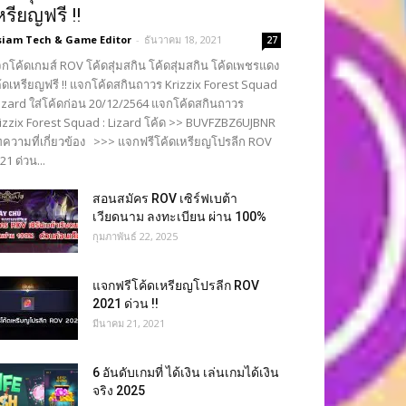
หรียญฟรี !!
siam Tech & Game Editor
-
ธันวาคม 18, 2021
27
กโค้ดเกมส์ ROV โค้ดสุ่มสกิน โค้ดสุ่มสกิน โค้ดเพชรแดง
้ดเหรียญฟรี !! แจกโค้ดสกินถาวร Krizzix Forest Squad
Lizard ใส่โค้ดก่อน 20/12/2564 แจกโค้ดสกินถาวร
izzix Forest Squad : Lizard โค้ด >> BUVFZBZ6UJBNR
ความที่เกี่ยวข้อง >>> แจกฟรีโค้ดเหรียญโปรลีก ROV
21 ด่วน...
สอนสมัคร ROV เซิร์ฟเบต้า
เวียดนาม ลงทะเบียน ผ่าน 100%
กุมภาพันธ์ 22, 2025
แจกฟรีโค้ดเหรียญโปรลีก ROV
2021 ด่วน !!
มีนาคม 21, 2021
6 อันดับเกมที่ ได้เงิน เล่นเกมได้เงิน
จริง 2025