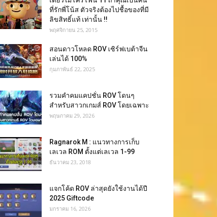
เดี่ยวไมโครโฟน 11 ถ้าคุณเป็นคน
ที่รักพี่โน้ส ตัวจริงต้องไปชื้อของที่มี
ลิขสิทธิ์แท้ เท่านั้น !!
พฤศจิกายน 25, 2015
สอนดาวโหลด ROV เซิร์ฟเบต้าจีน
เล่นได้ 100%
กุมภาพันธ์ 22, 2025
รวมคำคมแคปชั่น ROV โดนๆ
สำหรับสาวกเกมส์ ROV โดยเฉพาะ
พฤษภาคม 29, 2026
Ragnarok M : แนวทางการเก็บ
เลเวล ROM ตั้งแต่เลเวล 1-99
ธันวาคม 23, 2018
แจกโค้ด ROV ล่าสุดยังใช้งานได้ปี
2025 Giftcode
มกราคม 16, 2026