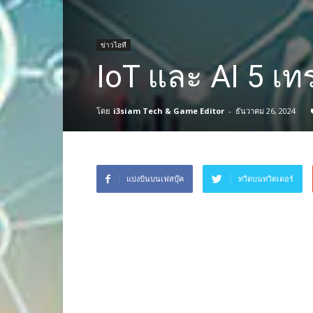
ข่าวไอที
IoT และ AI 5 เท
โดย
i3siam Tech & Game Editor
-
ธันวาคม 26, 2024
แบ่งปันบนเฟสบุ๊ค
ทวีตบนทวิตเตอร์