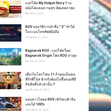
แจกโค้ด My Hotpot Story ร้าน
หม้อไฟแห่งความสุข อัพเดทล่าสุด
มีนาคม 3, 2023
ROV สอนวิธีการทำชื่อ “ สี ” ทำได้
ในระบบโทรศัพท์มือถือ
กรกฎาคม 25, 2021
Ragnarok ROO : แจกโค้ดใหม่
Ragnarok Origin โค้ด ROO ล่าสุด
ตุลาคม 24, 2023
เดี่ยวไมโครโฟน 11 ถ้าคุณเป็นคน
ที่รักพี่โน้ส ตัวจริงต้องไปชื้อของที่มี
ลิขสิทธิ์แท้ เท่านั้น !!
พฤศจิกายน 25, 2015
สอนดาวโหลด ROV เซิร์ฟเบต้าจีน
เล่นได้ 100%
กุมภาพันธ์ 22, 2025