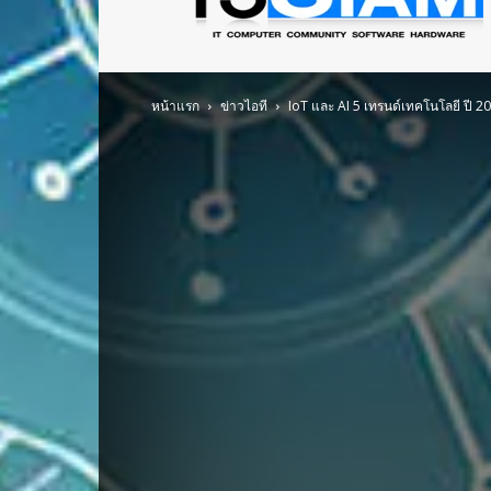
ข่าว
ไอที
อัพเดท
ข้อมูล
ข่าวสาร
หน้าแรก
ข่าวไอที
IoT และ AI 5 เทรนด์เทคโนโลยี ปี 2
เกี่ยว
กับ
ข่าว
เทคโนโลยี