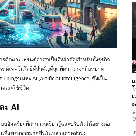
รติดตามเทรนด์ล่าสุดเป็นสิ่งสำคัญสำหรับทั้งธุรกิจ
นด์เทคโนโลยีที่สำคัญที่สุดที่คาดว่าจะมีบทบาท
G
Things) และ AI (Artificial Intelligence) ซึ่งเป็น
แ
านและใช้ชีวิต
โ
เ
i3
ละ AI
แจ
โค
อัจฉริยะที่สามารถเรียนรู้และปรับตัวได้อย่างต่อ
: 
Kr
งานที่แพร่หลายมากขึ้นในหลายภาคส่วน: