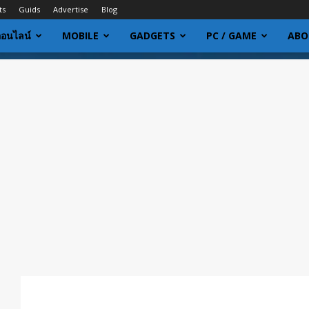
ts
Guids
Advertise
Blog
ออนไลน์
MOBILE
GADGETS
PC / GAME
ABO