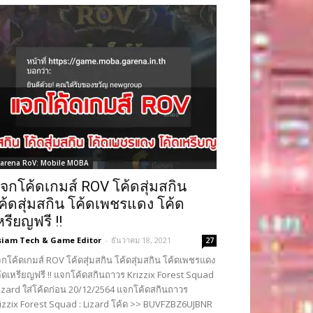
arena RoV: Mobile MOBA
จกโค้ดเกมส์ ROV โค้ดสุ่มสกิน
ค้ดสุ่มสกิน โค้ดเพชรแดง โค้ด
หรียญฟรี !!
siam Tech & Game Editor
-
ธันวาคม 18, 2021
27
กโค้ดเกมส์ ROV โค้ดสุ่มสกิน โค้ดสุ่มสกิน โค้ดเพชรแดง
้ดเหรียญฟรี !! แจกโค้ดสกินถาวร Krizzix Forest Squad
Lizard ใส่โค้ดก่อน 20/12/2564 แจกโค้ดสกินถาวร
izzix Forest Squad : Lizard โค้ด >> BUVFZBZ6UJBNR