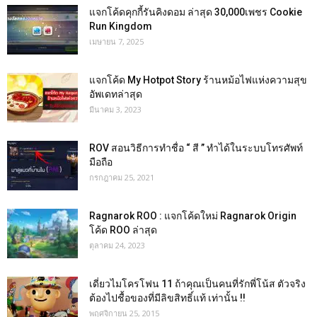
แจกโค้ดคุกกี้รันคิงดอม ล่าสุด 30,000เพชร Cookie
Run Kingdom
เมษายน 7, 2025
แจกโค้ด My Hotpot Story ร้านหม้อไฟแห่งความสุข
อัพเดทล่าสุด
มีนาคม 3, 2023
ROV สอนวิธีการทำชื่อ “ สี ” ทำได้ในระบบโทรศัพท์
มือถือ
กรกฎาคม 25, 2021
Ragnarok ROO : แจกโค้ดใหม่ Ragnarok Origin
โค้ด ROO ล่าสุด
ตุลาคม 24, 2023
เดี่ยวไมโครโฟน 11 ถ้าคุณเป็นคนที่รักพี่โน้ส ตัวจริง
ต้องไปชื้อของที่มีลิขสิทธิ์แท้ เท่านั้น !!
พฤศจิกายน 25, 2015