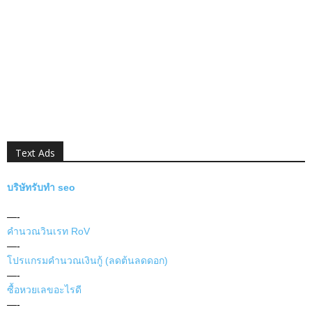
Text Ads
บริษัทรับทำ seo
—-
คำนวณวินเรท RoV
—-
โปรแกรมคำนวณเงินกู้ (ลดต้นลดดอก)
—-
ซื้อหวยเลขอะไรดี
—-