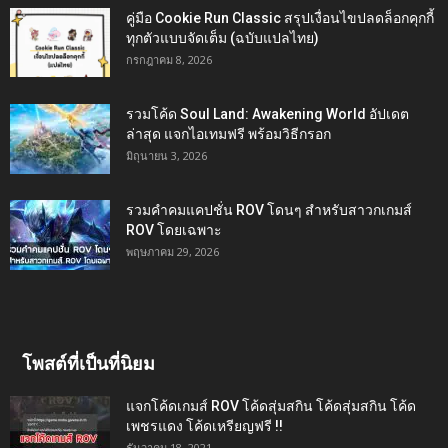
คู่มือ Cookie Run Classic สรุปเงื่อนไขปลดล็อกคุกกี้
ทุกตัวแบบจัดเต็ม (ฉบับแปลไทย)
กรกฎาคม 8, 2026
รวมโค้ด Soul Land: Awakening World อัปเดต
ล่าสุด แจกไอเทมฟรี พร้อมวิธีกรอก
มิถุนายน 3, 2026
รวมคำคมแคปชั่น ROV โดนๆ สำหรับสาวกเกมส์
ROV โดยเฉพาะ
พฤษภาคม 29, 2026
โพสต์ที่เป็นที่นิยม
แจกโค้ดเกมส์ ROV โค้ดสุ่มสกิน โค้ดสุ่มสกิน โค้ด
เพชรแดง โค้ดเหรียญฟรี !!
ธันวาคม 18, 2021