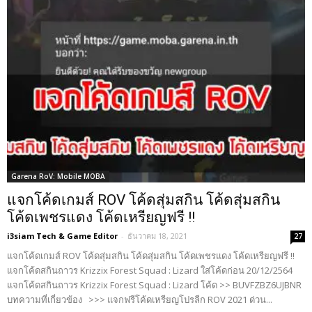
Garena RoV: Mobile MOBA
แจกโค้ดเกมส์ ROV โค้ดสุ่มสกิน โค้ดสุ่มสกิน
โค้ดเพชรแดง โค้ดเหรียญฟรี !!
i3siam Tech & Game Editor
-
ธันวาคม 18, 2021
27
แจกโค้ดเกมส์ ROV โค้ดสุ่มสกิน โค้ดสุ่มสกิน โค้ดเพชรแดง โค้ดเหรียญฟรี !!
แจกโค้ดสกินถาวร Krizzix Forest Squad : Lizard ใส่โค้ดก่อน 20/12/2564
แจกโค้ดสกินถาวร Krizzix Forest Squad : Lizard โค้ด >> BUVFZBZ6UJBNR
บทความที่เกี่ยวข้อง >>> แจกฟรีโค้ดเหรียญโปรลีก ROV 2021 ด่วน...