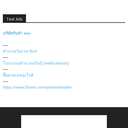
Text Ads
บริษัทรับทำ seo
—-
คำนวณวินเรท RoV
—-
โปรแกรมคำนวณเงินกู้ (ลดต้นลดดอก)
—-
ซื้อหวยเลขอะไรดี
—-
https://www.i3siam.com/jwdownloader/