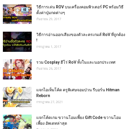
วิธีการเล่น ROV บนเครื่องคอมพิวเตอร์ PC พร้อมวิธี
ตั้งค่าปุ่มกดต่างๆ
กันยายน 29, 2017
วิธีการอ่านออกเสียงของตัวละครเกมส์ RoV ที่ถูกต้อง
!
กรกฎาคม 1, 2017
รวม Cosplay ฮีโร่ RoV ทั้งในและนอกประเทศ
กันยายน 26, 2017
แจกไอเท็มโค้ด ครูพิเศษจอมป่วน รีบอร์น Hitman
Reborn
กรกฎาคม 27, 2021
แจกโค้ดเกม ขวานโอมเพี้ยง Gift Code ขวานโอม
เพี้ยง อัพเดทล่าสุด