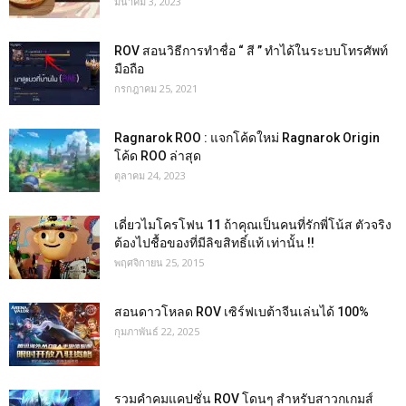
มีนาคม 3, 2023
ROV สอนวิธีการทำชื่อ “ สี ” ทำได้ในระบบโทรศัพท์
มือถือ
กรกฎาคม 25, 2021
Ragnarok ROO : แจกโค้ดใหม่ Ragnarok Origin
โค้ด ROO ล่าสุด
ตุลาคม 24, 2023
เดี่ยวไมโครโฟน 11 ถ้าคุณเป็นคนที่รักพี่โน้ส ตัวจริง
ต้องไปชื้อของที่มีลิขสิทธิ์แท้ เท่านั้น !!
พฤศจิกายน 25, 2015
สอนดาวโหลด ROV เซิร์ฟเบต้าจีนเล่นได้ 100%
กุมภาพันธ์ 22, 2025
รวมคำคมแคปชั่น ROV โดนๆ สำหรับสาวกเกมส์