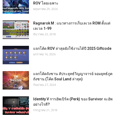
ROV โดยเฉพาะ
พฤษภาคม 29, 2026
Ragnarok M : แนวทางการเก็บเลเวล ROM ตั้งแต่
เลเวล 1-99
ธันวาคม 23, 2018
แจกโค้ด ROV ล่าสุดยังใช้งานได้ปี 2025 Giftcode
มกราคม 16, 2026
แจกโค้ดถังซาน สัประยุทธ์วิญญาจารย์ จอมยุทธ์ภูต
ถังซาน (โค้ด Soul Land ล่าสุด)
กันยายน 27, 2024
Identity V การอัพเปิร์ค (Perk) ของ Survivor จะอัพ
อย่างไรดี?
กรกฎาคม 21, 2018