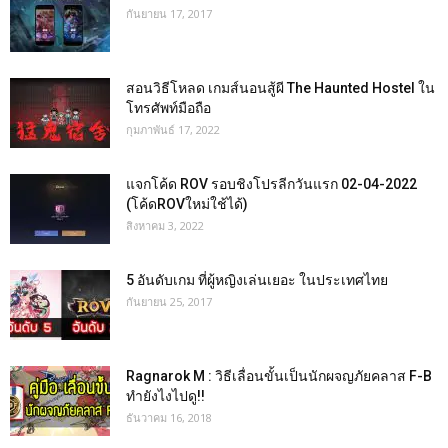
กันยายน 17, 2017
สอนวิธีโหลด เกมส์นอนสู้ผี The Haunted Hostel ใน
โทรศัพท์มือถือ
กุมภาพันธ์ 17, 2022
แจกโค้ด ROV รอบชิงโปรลีกวันแรก 02-04-2022
(โค้ดROVใหม่ใช้ได้)
สิงหาคม 3, 2022
5 อันดับเกม ที่ผู้หญิงเล่นเยอะ ในประเทศไทย
กันยายน 25, 2017
Ragnarok M : วิธีเลื่อนขั้นเป็นนักผจญภัยคลาส F-B
ทำยังไงไปดู!!
ธันวาคม 16, 2018