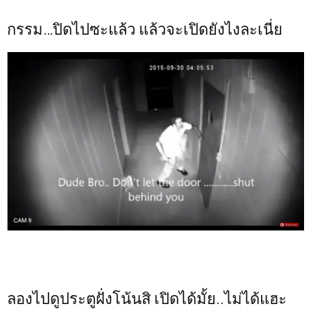
กรรม…ปิดไปซะแล้ว แล้วจะเปิดยังไงละเนี่ย
ลองไปดูประตูฝั่งโน้นสิ เปิดได้มั้ย..ไม่ได้แฮะ