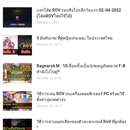
แจกโค้ด ROV รอบชิงโปรลีกวันแรก 02-04-2022
(โค้ดROVใหม่ใช้ได้)
สิงหาคม 3, 2022
5 อันดับเกม ที่ผู้หญิงเล่นเยอะ ในประเทศไทย
กันยายน 25, 2017
Ragnarok M : วิธีเลื่อนขั้นเป็นนักผจญภัยคลาส F-B
ทำยังไงไปดู!!
ธันวาคม 16, 2018
วิธีการเล่น ROV บนเครื่องคอมพิวเตอร์ PC พร้อมวิธี
ตั้งค่าปุ่มกดต่างๆ
กันยายน 29, 2017
วิธีการอ่านออกเสียงของตัวละครเกมส์ RoV ที่ถูกต้อง
!