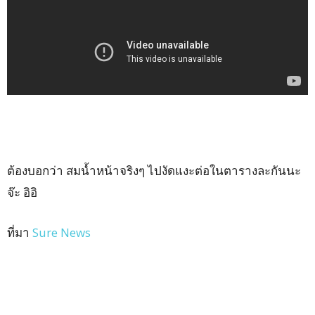
ต้องบอกว่า สมน้ำหน้าจริงๆ ไปงัดแงะต่อในตารางละกันนะ
จ๊ะ อิอิ
ที่มา
Sure News