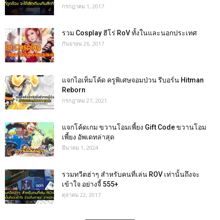
กรกฎาคม 1, 2017
รวม Cosplay ฮีโร่ RoV ทั้งในและนอกประเทศ
กันยายน 26, 2017
แจกไอเท็มโค้ด ครูพิเศษจอมป่วน รีบอร์น Hitman
Reborn
กรกฎาคม 27, 2021
แจกโค้ดเกม ขวานโอมเพี้ยง Gift Code ขวานโอม
เพี้ยง อัพเดทล่าสุด
มีนาคม 1, 2024
รวมทวีตฮ่าๆ สำหรับคนที่เล่น ROV เท่านั้นถึงจะ
เข้าใจ อย่างจี้ 555+
ตุลาคม 22, 2017