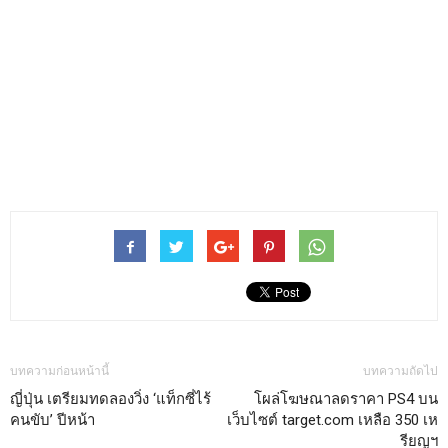
บทความก่อนหน้านี้
บทความถัดไป
ญี่ปุ่น เตรียมทดลองวิ่ง ‘แท็กซี่ไร้
โผล่โฆษณาลดราคา PS4 บน
คนขับ’ ปีหน้า
เว็บไซต์ target.com เหลือ 350 เห
รียญฯ