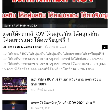
Garena RoV: Mobile MOBA
แจกโค้ดเกมส์ ROV โค้ดสุ่มสกิน โค้ดสุ่มสกิน
โค้ดเพชรแดง โค้ดเหรียญฟรี !!
i3siam Tech & Game Editor
-
ธันวาคม 18, 2021
27
แจกโค้ดเกมส์ ROV โค้ดสุ่มสกิน โค้ดสุ่มสกิน โค้ดเพชรแดง โค้ดเหรียญฟรี !!
แจกโค้ดสกินถาวร Krizzix Forest Squad : Lizard ใส่โค้ดก่อน 20/12/2564
แจกโค้ดสกินถาวร Krizzix Forest Squad : Lizard โค้ด >> BUVFZBZ6UJBNR
บทความที่เกี่ยวข้อง >>> แจกฟรีโค้ดเหรียญโปรลีก ROV 2021 ด่วน...
สอนสมัคร ROV เซิร์ฟเบต้าเวียดนาม ลงทะเบียน
ผ่าน 100%
กุมภาพันธ์ 22, 2025
แจกฟรีโค้ดเหรียญโปรลีก ROV 2021 ด่วน !!
มีนาคม 21, 2021