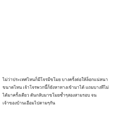
ไม่ว่าประเทศไหนก็มีโจรมีขโมย บางครั้งต่อให้ล็อกแน่หนา
ขนาดไหน เจ้าโจรพวกนี้ก็ยังหาทางเข้ามาได้ แถมบางทีไม่
ได้มาครั้งเดียว ดันกลับมาขโมยซ้ำๆสองสามรอบ จน
เจ้าของบ้านเอือมไปตามๆกัน