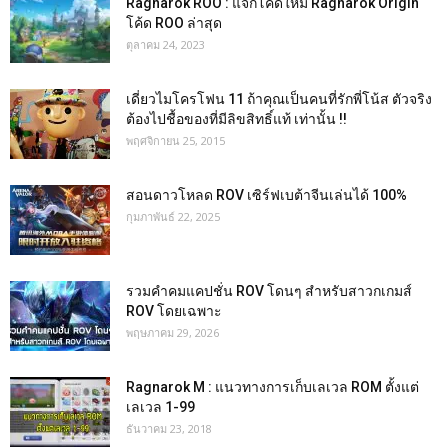
Ragnarok ROO : แจกโค้ดใหม่ Ragnarok Origin
โค้ด ROO ล่าสุด
ตุลาคม 24, 2023
เดี่ยวไมโครโฟน 11 ถ้าคุณเป็นคนที่รักพี่โน้ส ตัวจริง
ต้องไปชื้อของที่มีลิขสิทธิ์แท้ เท่านั้น !!
พฤศจิกายน 25, 2015
สอนดาวโหลด ROV เซิร์ฟเบต้าจีนเล่นได้ 100%
กุมภาพันธ์ 22, 2025
รวมคำคมแคปชั่น ROV โดนๆ สำหรับสาวกเกมส์
ROV โดยเฉพาะ
พฤษภาคม 29, 2026
Ragnarok M : แนวทางการเก็บเลเวล ROM ตั้งแต่
เลเวล 1-99
ธันวาคม 23, 2018