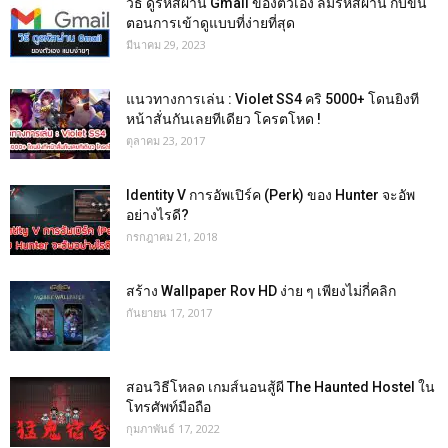
วิธี ดูรหัสผ่าน Gmail ของตัวเอง ลืมรหัสผ่าน กับขั้น
ตอนการเข้าดูแบบที่ง่ายที่สุด
มีนาคม 29, 2023
แนวทางการเล่น : Violet SS4 คริ 5000+ โดนยิงที
หน้าสั่นกันเลยทีเดียว โครตโหด !
ตุลาคม 23, 2017
Identity V การอัพเปิร์ค (Perk) ของ Hunter จะอัพ
อย่างไรดี?
กรกฎาคม 21, 2018
สร้าง Wallpaper Rov HD ง่าย ๆ เพียงไม่กี่คลิก
กันยายน 17, 2017
สอนวิธีโหลด เกมส์นอนสู้ผี The Haunted Hostel ใน
โทรศัพท์มือถือ
กุมภาพันธ์ 17, 2022