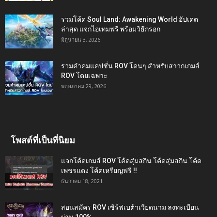
รวมโค้ด Soul Land: Awakening World อัปเดต
ล่าสุด แจกไอเทมฟรี พร้อมวิธีกรอก
มิถุนายน 3, 2026
รวมคำคมแคปชั่น ROV โดนๆ สำหรับสาวกเกมส์
ROV โดยเฉพาะ
พฤษภาคม 29, 2026
โพสต์ที่เป็นที่นิยม
แจกโค้ดเกมส์ ROV โค้ดสุ่มสกิน โค้ดสุ่มสกิน โค้ด
เพชรแดง โค้ดเหรียญฟรี !!
ธันวาคม 18, 2021
สอนสมัคร ROV เซิร์ฟเบต้าเวียดนาม ลงทะเบียน
ผ่าน 100%