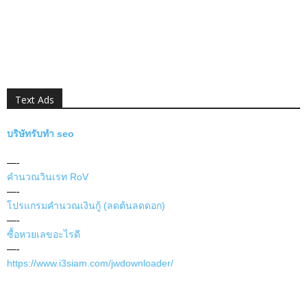
Text Ads
บริษัทรับทำ seo
—-
คำนวณวินเรท RoV
—-
โปรแกรมคำนวณเงินกู้ (ลดต้นลดดอก)
—-
ซื้อหวยเลขอะไรดี
—-
https://www.i3siam.com/jwdownloader/