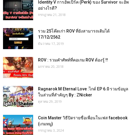
Identity V การอัพเปิร์ค (Perk) ของ Survivor จะอัพ
อย่างไรดี?
กรกฎาคม 21, 2018
รวม 25โค๊ดเก่า ROV ที่ยังสามารถเติมได้
17/12/2562
ธันวาคม 17, 2019
ROV : รวมคำศัพท์ที่คอเกม ROV ต้องรู้ !!
มกราคม 20, 2018
Ragnarok M Eternal Love :ไกด์ EP 6.0 รวมข้อมูล
ในส่วนที่สำคัญๆ By : ZNicker
ตุลาคม 29, 2019
Coin Master วิธีปิดรายชื่อเพื่อนในเฟส facebook
(เกมหมู)
กรกฎาคม 3, 2024