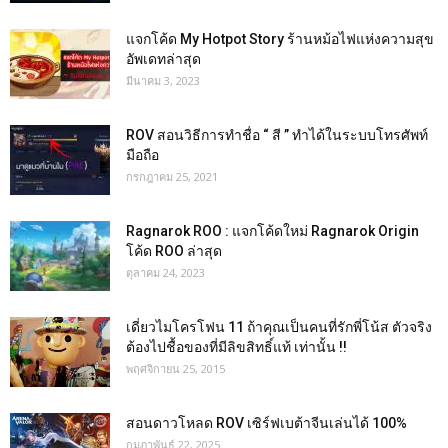
แจกโค้ด My Hotpot Story ร้านหม้อไฟแห่งความสุข
อัพเดทล่าสุด
มีนาคม 3, 2023
ROV สอนวิธีการทำชื่อ “ สี ” ทำได้ในระบบโทรศัพท์
มือถือ
กรกฎาคม 25, 2021
Ragnarok ROO : แจกโค้ดใหม่ Ragnarok Origin
โค้ด ROO ล่าสุด
ตุลาคม 24, 2023
เดี่ยวไมโครโฟน 11 ถ้าคุณเป็นคนที่รักพี่โน้ส ตัวจริง
ต้องไปชื้อของที่มีลิขสิทธิ์แท้ เท่านั้น !!
พฤศจิกายน 25, 2015
สอนดาวโหลด ROV เซิร์ฟเบต้าจีนเล่นได้ 100%
กุมภาพันธ์ 22, 2025