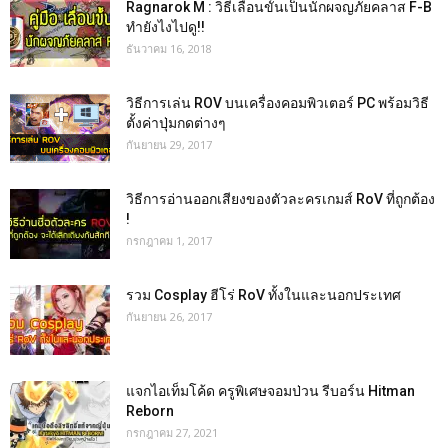
Ragnarok M : วิธีเลื่อนขั้นเป็นนักผจญภัยคลาส F-B
ทำยังไงไปดู!!
ธันวาคม 16, 2018
วิธีการเล่น ROV บนเครื่องคอมพิวเตอร์ PC พร้อมวิธี
ตั้งค่าปุ่มกดต่างๆ
กันยายน 29, 2017
วิธีการอ่านออกเสียงของตัวละครเกมส์ RoV ที่ถูกต้อง
!
กรกฎาคม 1, 2017
รวม Cosplay ฮีโร่ RoV ทั้งในและนอกประเทศ
กันยายน 26, 2017
แจกไอเท็มโค้ด ครูพิเศษจอมป่วน รีบอร์น Hitman
Reborn
กรกฎาคม 27, 2021