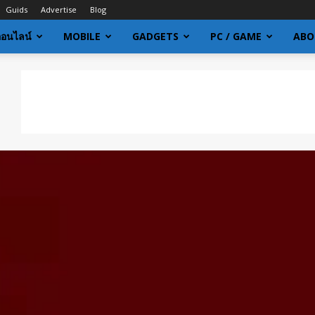
Guids
Advertise
Blog
ออนไลน์
MOBILE
GADGETS
PC / GAME
ABO