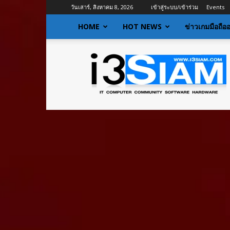
วันเสาร์, สิงหาคม 8, 2026
เข้าสู่ระบบ/เข้าร่วม
Events
HOME
HOT NEWS
ข่าวเกมมือถือ
I3siam
|
ข่าว
ไอที
อัพเดท
ข้อมูล
ข่าวสาร
เกี่ยว
กับ
ข่าว
เทคโนโลยี