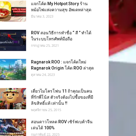
แจกโค้ด My Hotpot Story ร้าน
หม้อไฟแห่งความสุข อัพเดทล่าสุด
มีนาคม 3, 2023
ROV สอนวิธีการทำชื่อ “ สี ” ทำได้
ในระบบโทรศัพท์มือถือ
กรกฎาคม 25, 2021
Ragnarok ROO : แจกโค้ดใหม่
Ragnarok Origin โค้ด ROO ล่าสุด
ตุลาคม 24, 2023
เดี่ยวไมโครโฟน 11 ถ้าคุณเป็นคน
ที่รักพี่โน้ส ตัวจริงต้องไปชื้อของที่มี
ลิขสิทธิ์แท้ เท่านั้น !!
พฤศจิกายน 25, 2015
สอนดาวโหลด ROV เซิร์ฟเบต้าจีน
เล่นได้ 100%
กุมภาพันธ์ 22, 2025