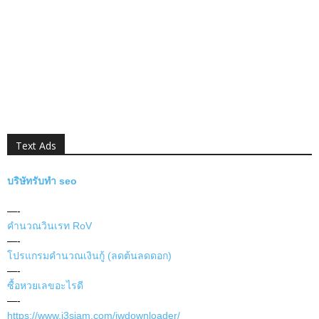
Text Ads
บริษัทรับทำ seo
—-
คำนวณวินเรท RoV
—-
โปรแกรมคำนวณเงินกู้ (ลดต้นลดดอก)
—-
ซื้อหวยเลขอะไรดี
—-
https://www.i3siam.com/jwdownloader/