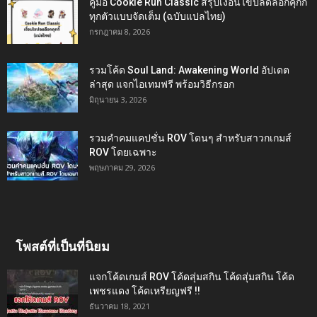
คู่มือ Cookie Run Classic สรุปเงื่อนไขปลดล็อกคุกกี้
ทุกตัวแบบจัดเต็ม (ฉบับแปลไทย)
กรกฎาคม 8, 2026
รวมโค้ด Soul Land: Awakening World อัปเดต
ล่าสุด แจกไอเทมฟรี พร้อมวิธีกรอก
มิถุนายน 3, 2026
รวมคำคมแคปชั่น ROV โดนๆ สำหรับสาวกเกมส์
ROV โดยเฉพาะ
พฤษภาคม 29, 2026
โพสต์ที่เป็นที่นิยม
แจกโค้ดเกมส์ ROV โค้ดสุ่มสกิน โค้ดสุ่มสกิน โค้ด
เพชรแดง โค้ดเหรียญฟรี !!
ธันวาคม 18, 2021