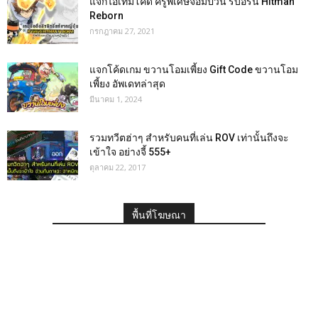
แจกไอเท็มโค้ด ครูพิเศษจอมป่วน รีบอร์น Hitman
Reborn
กรกฎาคม 27, 2021
แจกโค้ดเกม ขวานโอมเพี้ยง Gift Code ขวานโอม
เพี้ยง อัพเดทล่าสุด
มีนาคม 1, 2024
รวมทวีตฮ่าๆ สำหรับคนที่เล่น ROV เท่านั้นถึงจะ
เข้าใจ อย่างจี้ 555+
ตุลาคม 22, 2017
พื้นที่โฆษณา