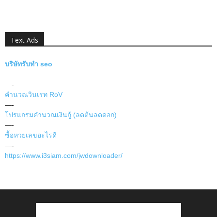
Text Ads
บริษัทรับทำ seo
—-
คำนวณวินเรท RoV
—-
โปรแกรมคำนวณเงินกู้ (ลดต้นลดดอก)
—-
ซื้อหวยเลขอะไรดี
—-
https://www.i3siam.com/jwdownloader/