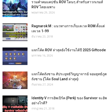
รวมคำคมแคปชั่น ROV โดนๆ สำหรับสาวกเกมส์
ROV โดยเฉพาะ
พฤษภาคม 29, 2026
Ragnarok M : แนวทางการเก็บเลเวล ROM ตั้งแต่
เลเวล 1-99
ธันวาคม 23, 2018
แจกโค้ด ROV ล่าสุดยังใช้งานได้ปี 2025 Giftcode
มกราคม 16, 2026
แจกโค้ดถังซาน สัประยุทธ์วิญญาจารย์ จอมยุทธ์ภูต
ถังซาน (โค้ด Soul Land ล่าสุด)
กันยายน 27, 2024
Identity V การอัพเปิร์ค (Perk) ของ Survivor จะอัพ
อย่างไรดี?
กรกฎาคม 21, 2018