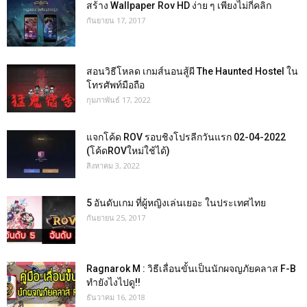
สร้าง Wallpaper Rov HD ง่าย ๆ เพียงไม่กี่คลิก
กันยายน 17, 2017
สอนวิธีโหลด เกมส์นอนสู้ผี The Haunted Hostel ใน
โทรศัพท์มือถือ
กุมภาพันธ์ 17, 2022
แจกโค้ด ROV รอบชิงโปรลีกวันแรก 02-04-2022
(โค้ดROVใหม่ใช้ได้)
สิงหาคม 3, 2022
5 อันดับเกม ที่ผู้หญิงเล่นเยอะ ในประเทศไทย
กันยายน 25, 2017
Ragnarok M : วิธีเลื่อนขั้นเป็นนักผจญภัยคลาส F-B
ทำยังไงไปดู!!
ธันวาคม 16, 2018