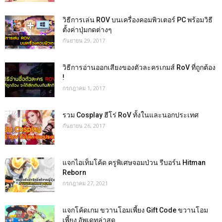
วิธีการเล่น ROV บนเครื่องคอมพิวเตอร์ PC พร้อมวิธี
ตั้งค่าปุ่มกดต่างๆ
กันยายน 29, 2017
วิธีการอ่านออกเสียงของตัวละครเกมส์ RoV ที่ถูกต้อง
!
กรกฎาคม 1, 2017
รวม Cosplay ฮีโร่ RoV ทั้งในและนอกประเทศ
กันยายน 26, 2017
แจกไอเท็มโค้ด ครูพิเศษจอมป่วน รีบอร์น Hitman
Reborn
กรกฎาคม 27, 2021
แจกโค้ดเกม ขวานโอมเพี้ยง Gift Code ขวานโอม
เพี้ยง อัพเดทล่าสุด