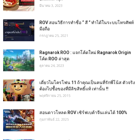
มีนาคม 3, 2023
ROV สอนวิธีการทำชื่อ “ สี ” ทำได้ในระบบโทรศัพท์
มือถือ
กรกฎาคม 25, 2021
Ragnarok ROO : แจกโค้ดใหม่ Ragnarok Origin
โค้ด ROO ล่าสุด
ตุลาคม 24, 2023
เดี่ยวไมโครโฟน 11 ถ้าคุณเป็นคนที่รักพี่โน้ส ตัวจริง
ต้องไปชื้อของที่มีลิขสิทธิ์แท้ เท่านั้น !!
พฤศจิกายน 25, 2015
สอนดาวโหลด ROV เซิร์ฟเบต้าจีนเล่นได้ 100%
กุมภาพันธ์ 22, 2025