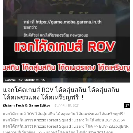
Garena RoV: Mobile MOBA
แจกโค้ดเกมส์ ROV โค้ดสุ่มสกิน โค้ดสุ่มสกิน
โค้ดเพชรแดง โค้ดเหรียญฟรี !!
i3siam Tech & Game Editor
-
ธันวาคม 18, 2021
27
แจกโค้ดเกมส์ ROV โค้ดสุ่มสกิน โค้ดสุ่มสกิน โค้ดเพชรแดง โค้ดเหรียญฟรี !!
แจกโค้ดสกินถาวร Krizzix Forest Squad : Lizard ใส่โค้ดก่อน 20/12/2564
แจกโค้ดสกินถาวร Krizzix Forest Squad : Lizard โค้ด >> BUVFZBZ6UJBNR
บทความที่เกี่ยวข้อง >>> แจกฟรีโค้ดเหรียญโปรลีก ROV 2021 ด่วน...