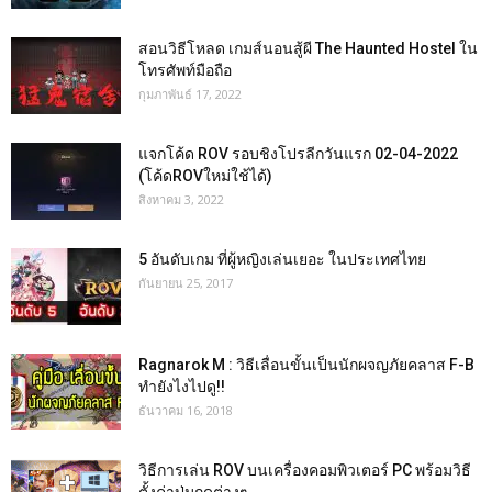
สอนวิธีโหลด เกมส์นอนสู้ผี The Haunted Hostel ใน
โทรศัพท์มือถือ
กุมภาพันธ์ 17, 2022
แจกโค้ด ROV รอบชิงโปรลีกวันแรก 02-04-2022
(โค้ดROVใหม่ใช้ได้)
สิงหาคม 3, 2022
5 อันดับเกม ที่ผู้หญิงเล่นเยอะ ในประเทศไทย
กันยายน 25, 2017
Ragnarok M : วิธีเลื่อนขั้นเป็นนักผจญภัยคลาส F-B
ทำยังไงไปดู!!
ธันวาคม 16, 2018
วิธีการเล่น ROV บนเครื่องคอมพิวเตอร์ PC พร้อมวิธี