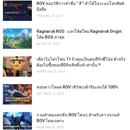
ROV สอนวิธีการทำชื่อ “ สี ” ทำได้ในระบบโทรศัพท์
มือถือ
กรกฎาคม 25, 2021
Ragnarok ROO : แจกโค้ดใหม่ Ragnarok Origin
โค้ด ROO ล่าสุด
ตุลาคม 24, 2023
เดี่ยวไมโครโฟน 11 ถ้าคุณเป็นคนที่รักพี่โน้ส ตัวจริง
ต้องไปชื้อของที่มีลิขสิทธิ์แท้ เท่านั้น !!
พฤศจิกายน 25, 2015
สอนดาวโหลด ROV เซิร์ฟเบต้าจีนเล่นได้ 100%
กุมภาพันธ์ 22, 2025
รวมคำคมแคปชั่น ROV โดนๆ สำหรับสาวกเกมส์
ROV โดยเฉพาะ
พฤษภาคม 29, 2026