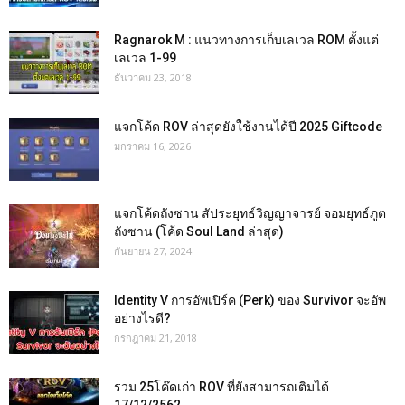
Ragnarok M : แนวทางการเก็บเลเวล ROM ตั้งแต่
เลเวล 1-99
ธันวาคม 23, 2018
แจกโค้ด ROV ล่าสุดยังใช้งานได้ปี 2025 Giftcode
มกราคม 16, 2026
แจกโค้ดถังซาน สัประยุทธ์วิญญาจารย์ จอมยุทธ์ภูต
ถังซาน (โค้ด Soul Land ล่าสุด)
กันยายน 27, 2024
Identity V การอัพเปิร์ค (Perk) ของ Survivor จะอัพ
อย่างไรดี?
กรกฎาคม 21, 2018
รวม 25โค๊ดเก่า ROV ที่ยังสามารถเติมได้