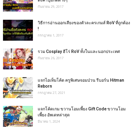
ตั้งค่าปุ่มกดต่างๆ
กันยายน 29, 2017
วิธีการอ่านออกเสียงของตัวละครเกมส์ RoV ที่ถูกต้อง
!
กรกฎาคม 1, 2017
รวม Cosplay ฮีโร่ RoV ทั้งในและนอกประเทศ
กันยายน 26, 2017
แจกไอเท็มโค้ด ครูพิเศษจอมป่วน รีบอร์น Hitman
Reborn
กรกฎาคม 27, 2021
แจกโค้ดเกม ขวานโอมเพี้ยง Gift Code ขวานโอม
เพี้ยง อัพเดทล่าสุด
มีนาคม 1, 2024