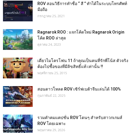
ROV สอนวิธีการทำชื่อ “ สี ” ทำได้ในระบบโทรศัพท์
มือถือ
กรกฎาคม 25, 2021
Ragnarok ROO : แจกโค้ดใหม่ Ragnarok Origin
โค้ด ROO ล่าสุด
ตุลาคม 24, 2023
เดี่ยวไมโครโฟน 11 ถ้าคุณเป็นคนที่รักพี่โน้ส ตัวจริง
ต้องไปชื้อของที่มีลิขสิทธิ์แท้ เท่านั้น !!
พฤศจิกายน 25, 2015
สอนดาวโหลด ROV เซิร์ฟเบต้าจีนเล่นได้ 100%
กุมภาพันธ์ 22, 2025
รวมคำคมแคปชั่น ROV โดนๆ สำหรับสาวกเกมส์
ROV โดยเฉพาะ
พฤษภาคม 29, 2026