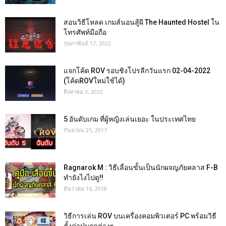
สอนวิธีโหลด เกมส์นอนสู้ผี The Haunted Hostel ใน
โทรศัพท์มือถือ
กุมภาพันธ์ 17, 2022
แจกโค้ด ROV รอบชิงโปรลีกวันแรก 02-04-2022
(โค้ดROVใหม่ใช้ได้)
สิงหาคม 3, 2022
5 อันดับเกม ที่ผู้หญิงเล่นเยอะ ในประเทศไทย
กันยายน 25, 2017
Ragnarok M : วิธีเลื่อนขั้นเป็นนักผจญภัยคลาส F-B
ทำยังไงไปดู!!
ธันวาคม 16, 2018
วิธีการเล่น ROV บนเครื่องคอมพิวเตอร์ PC พร้อมวิธี