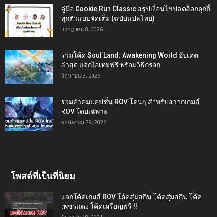
คู่มือ Cookie Run Classic สรุปเงื่อนไขปลดล็อกคุกกี้
ทุกตัวแบบจัดเต็ม (ฉบับแปลไทย)
กรกฎาคม 8, 2026
รวมโค้ด Soul Land: Awakening World อัปเดต
ล่าสุด แจกไอเทมฟรี พร้อมวิธีกรอก
มิถุนายน 3, 2026
รวมคำคมแคปชั่น ROV โดนๆ สำหรับสาวกเกมส์
ROV โดยเฉพาะ
พฤษภาคม 29, 2026
โพสต์ที่เป็นที่นิยม
แจกโค้ดเกมส์ ROV โค้ดสุ่มสกิน โค้ดสุ่มสกิน โค้ด
เพชรแดง โค้ดเหรียญฟรี !!
ธันวาคม 18, 2021