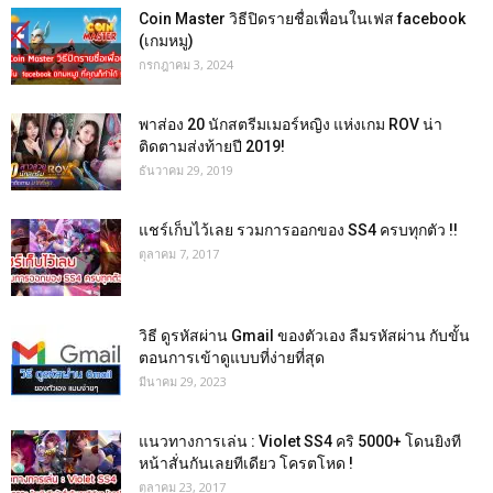
Coin Master วิธีปิดรายชื่อเพื่อนในเฟส facebook
(เกมหมู)
กรกฎาคม 3, 2024
พาส่อง 20 นักสตรีมเมอร์หญิง แห่งเกม ROV น่า
ติดตามส่งท้ายปี 2019!
ธันวาคม 29, 2019
แชร์เก็บไว้เลย รวมการออกของ SS4 ครบทุกตัว !!
ตุลาคม 7, 2017
วิธี ดูรหัสผ่าน Gmail ของตัวเอง ลืมรหัสผ่าน กับขั้น
ตอนการเข้าดูแบบที่ง่ายที่สุด
มีนาคม 29, 2023
แนวทางการเล่น : Violet SS4 คริ 5000+ โดนยิงที
หน้าสั่นกันเลยทีเดียว โครตโหด !
ตุลาคม 23, 2017