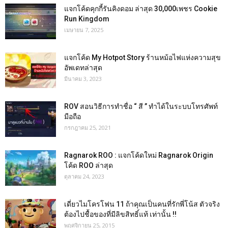
แจกโค้ดคุกกี้รันคิงดอม ล่าสุด 30,000เพชร Cookie
Run Kingdom
เมษายน 7, 2025
แจกโค้ด My Hotpot Story ร้านหม้อไฟแห่งความสุข
อัพเดทล่าสุด
มีนาคม 3, 2023
ROV สอนวิธีการทำชื่อ “ สี ” ทำได้ในระบบโทรศัพท์
มือถือ
กรกฎาคม 25, 2021
Ragnarok ROO : แจกโค้ดใหม่ Ragnarok Origin
โค้ด ROO ล่าสุด
ตุลาคม 24, 2023
เดี่ยวไมโครโฟน 11 ถ้าคุณเป็นคนที่รักพี่โน้ส ตัวจริง
ต้องไปชื้อของที่มีลิขสิทธิ์แท้ เท่านั้น !!
พฤศจิกายน 25, 2015