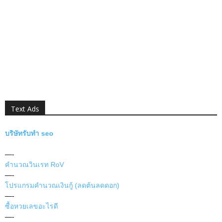
Text Ads
บริษัทรับทำ seo
—-
คำนวณวินเรท RoV
—-
โปรแกรมคำนวณเงินกู้ (ลดต้นลดดอก)
—-
ซื้อหวยเลขอะไรดี
—-