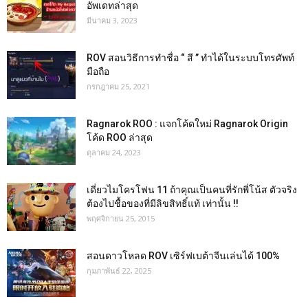
อัพเดทล่าสุด
มีนาคม 3, 2023
ROV สอนวิธีการทำชื่อ “ สี ” ทำได้ในระบบโทรศัพท์
มือถือ
กรกฎาคม 25, 2021
Ragnarok ROO : แจกโค้ดใหม่ Ragnarok Origin
โค้ด ROO ล่าสุด
ตุลาคม 24, 2023
เดี่ยวไมโครโฟน 11 ถ้าคุณเป็นคนที่รักพี่โน้ส ตัวจริง
ต้องไปชื้อของที่มีลิขสิทธิ์แท้ เท่านั้น !!
พฤศจิกายน 25, 2015
สอนดาวโหลด ROV เซิร์ฟเบต้าจีนเล่นได้ 100%
กุมภาพันธ์ 22, 2025