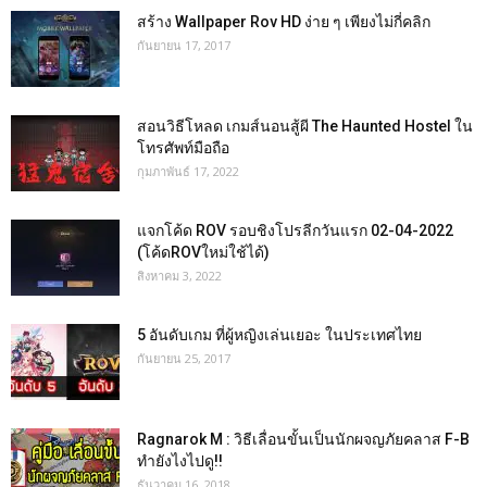
สร้าง Wallpaper Rov HD ง่าย ๆ เพียงไม่กี่คลิก
กันยายน 17, 2017
สอนวิธีโหลด เกมส์นอนสู้ผี The Haunted Hostel ใน
โทรศัพท์มือถือ
กุมภาพันธ์ 17, 2022
แจกโค้ด ROV รอบชิงโปรลีกวันแรก 02-04-2022
(โค้ดROVใหม่ใช้ได้)
สิงหาคม 3, 2022
5 อันดับเกม ที่ผู้หญิงเล่นเยอะ ในประเทศไทย
กันยายน 25, 2017
Ragnarok M : วิธีเลื่อนขั้นเป็นนักผจญภัยคลาส F-B
ทำยังไงไปดู!!
ธันวาคม 16, 2018