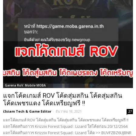
Garena RoV: Mobile MOBA
แจกโค้ดเกมส์ ROV โค้ดสุ่มสกิน โค้ดสุ่มสกิน
โค้ดเพชรแดง โค้ดเหรียญฟรี !!
i3siam Tech & Game Editor
-
ธันวาคม 18, 2021
27
แจกโค้ดเกมส์ ROV โค้ดสุ่มสกิน โค้ดสุ่มสกิน โค้ดเพชรแดง โค้ดเหรียญฟรี !!
แจกโค้ดสกินถาวร Krizzix Forest Squad : Lizard ใส่โค้ดก่อน 20/12/2564
แจกโค้ดสกินถาวร Krizzix Forest Squad : Lizard โค้ด >> BUVFZBZ6UJBNR