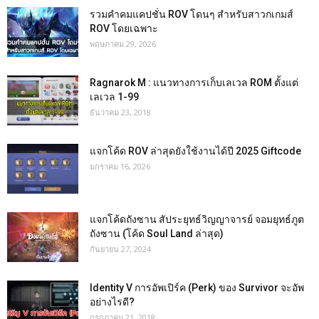
รวมคำคมแคปชั่น ROV โดนๆ สำหรับสาวกเกมส์
ROV โดยเฉพาะ
พฤษภาคม 29, 2026
Ragnarok M : แนวทางการเก็บเลเวล ROM ตั้งแต่
เลเวล 1-99
ธันวาคม 23, 2018
แจกโค้ด ROV ล่าสุดยังใช้งานได้ปี 2025 Giftcode
มกราคม 16, 2026
แจกโค้ดถังซาน สัประยุทธ์วิญญาจารย์ จอมยุทธ์ภูต
ถังซาน (โค้ด Soul Land ล่าสุด)
กันยายน 27, 2024
Identity V การอัพเปิร์ค (Perk) ของ Survivor จะอัพ
อย่างไรดี?
กรกฎาคม 21, 2018