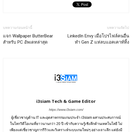
บทความก่อนหน้านี้
บทความถัดไป
แจก Wallpaper ButterBear
LinkedIn Envy เมื่อโปรไฟล์คนอื่น
สำหรับ PC อัพเดทล่าสุด
ทำ Gen Z แห่ลบแอคเคาท์ทิ้ง
i3siam Tech & Game Editor
https://www.i3siam.com/
ผู้เชี่ยวชาญด้าน IT และอุตสาหกรรมเกมประจำ i3siam ผสานประสบการณ์
ในโลกวิดีโอเกมที่ยาวนานกว่า 20 ปี เข้ากับความรู้เชิงลึกด้านเทคโนโลยี ไม่
เพียงแต่เชี่ยวชาญการรีวิวและวิเคราะห์ระบบเกมใหม่ๆ อย่างเจาะลึก แต่ยังมี