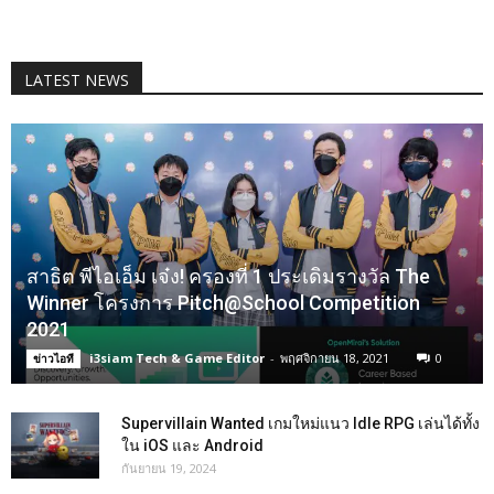
LATEST NEWS
สาธิต พีไอเอ็ม เจ๋ง! ครองที่ 1 ประเดิมรางวัล The
Winner โครงการ Pitch@School Competition
2021
i3siam Tech & Game Editor
-
พฤศจิกายน 18, 2021
0
ข่าวไอที
Supervillain Wanted เกมใหม่แนว Idle RPG เล่นได้ทั้ง
ใน iOS และ Android
กันยายน 19, 2024