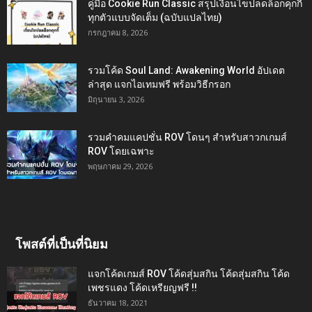
คู่มือ Cookie Run Classic สรุปเงื่อนไขปลดล็อกคุกกี้
ทุกตัวแบบจัดเต็ม (ฉบับแปลไทย)
กรกฎาคม 8, 2026
รวมโค้ด Soul Land: Awakening World อัปเดต
ล่าสุด แจกไอเทมฟรี พร้อมวิธีกรอก
มิถุนายน 3, 2026
รวมคำคมแคปชั่น ROV โดนๆ สำหรับสาวกเกมส์
ROV โดยเฉพาะ
พฤษภาคม 29, 2026
โพสต์ที่เป็นที่นิยม
แจกโค้ดเกมส์ ROV โค้ดสุ่มสกิน โค้ดสุ่มสกิน โค้ด
เพชรแดง โค้ดเหรียญฟรี !!
ธันวาคม 18, 2021