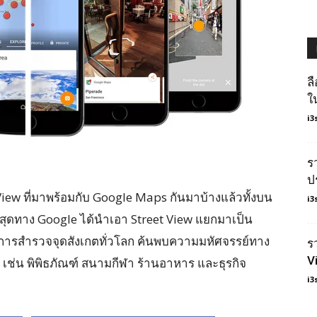
ล
ใ
i3
ร
ป
iew ที่มาพร้อมกับ Google Maps กันมาบ้างแล้วทั้งบน
i3
าสุดทาง Google ได้นำเอา Street View แยกมาเป็น
การสำรวจจุดสังเกตทั่วโลก ค้นพบความมหัศจรรย์ทาง
ร
Vi
เช่น พิพิธภัณฑ์ สนามกีฬา ร้านอาหาร และธุรกิจ
i3