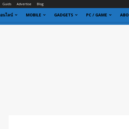
Guids
Advertise
Blog
ออนไลน์
MOBILE
GADGETS
PC / GAME
ABO