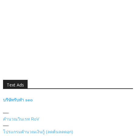
Text Ads
บริษัทรับทำ seo
—-
คำนวณวินเรท RoV
—-
โปรแกรมคำนวณเงินกู้ (ลดต้นลดดอก)