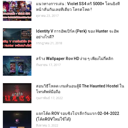
แนวทางการเล่น : Violet SS4 คริ 5000+ โดนยิงที
หน้าสั่นกันเลยทีเดียว โครตโหด !
ตุลาคม 23, 2017
Identity V การอัพเปิร์ค (Perk) ของ Hunter จะอัพ
อย่างไรดี?
กรกฎาคม 21, 2018
สร้าง Wallpaper Rov HD ง่าย ๆ เพียงไม่กี่คลิก
กันยายน 17, 2017
สอนวิธีโหลด เกมส์นอนสู้ผี The Haunted Hostel ใน
โทรศัพท์มือถือ
กุมภาพันธ์ 17, 2022
แจกโค้ด ROV รอบชิงโปรลีกวันแรก 02-04-2022
(โค้ดROVใหม่ใช้ได้)
สิงหาคม 3, 2022