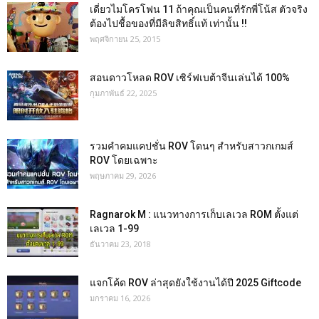
เดี่ยวไมโครโฟน 11 ถ้าคุณเป็นคนที่รักพี่โน้ส ตัวจริง
ต้องไปชื้อของที่มีลิขสิทธิ์แท้ เท่านั้น !!
พฤศจิกายน 25, 2015
สอนดาวโหลด ROV เซิร์ฟเบต้าจีนเล่นได้ 100%
กุมภาพันธ์ 22, 2025
รวมคำคมแคปชั่น ROV โดนๆ สำหรับสาวกเกมส์
ROV โดยเฉพาะ
พฤษภาคม 29, 2026
Ragnarok M : แนวทางการเก็บเลเวล ROM ตั้งแต่
เลเวล 1-99
ธันวาคม 23, 2018
แจกโค้ด ROV ล่าสุดยังใช้งานได้ปี 2025 Giftcode
มกราคม 16, 2026