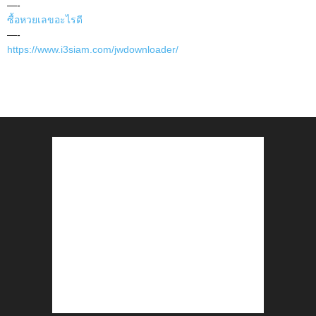
—-
ซื้อหวยเลขอะไรดี
—-
https://www.i3siam.com/jwdownloader/