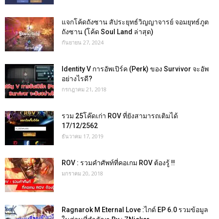
แจกโค้ดถังซาน สัประยุทธ์วิญญาจารย์ จอมยุทธ์ภูต
ถังซาน (โค้ด Soul Land ล่าสุด)
กันยายน 27, 2024
Identity V การอัพเปิร์ค (Perk) ของ Survivor จะอัพ
อย่างไรดี?
กรกฎาคม 21, 2018
รวม 25โค๊ดเก่า ROV ที่ยังสามารถเติมได้
17/12/2562
ธันวาคม 17, 2019
ROV : รวมคำศัพท์ที่คอเกม ROV ต้องรู้ !!
มกราคม 20, 2018
Ragnarok M Eternal Love :ไกด์ EP 6.0 รวมข้อมูล