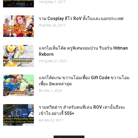
กรกฎาคม 1, 2017
รวม Cosplay ฮีโร่ RoV ทั้งในและนอกประเทศ
กันยายน 26, 2017
แจกไอเท็มโค้ด ครูพิเศษจอมป่วน รีบอร์น Hitman
Reborn
กรกฎาคม 27, 2021
แจกโค้ดเกม ขวานโอมเพี้ยง Gift Code ขวานโอม
เพี้ยง อัพเดทล่าสุด
มีนาคม 1, 2024
รวมทวีตฮ่าๆ สำหรับคนที่เล่น ROV เท่านั้นถึงจะ
เข้าใจ อย่างจี้ 555+
ตุลาคม 22, 2017