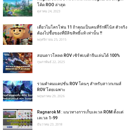
โค้ด ROO ล่าสุด
ตุลาคม 24, 2023
เดี่ยวไมโครโฟน 11 ถ้าคุณเป็นคนที่รักพี่โน้ส ตัวจริง
ต้องไปชื้อของที่มีลิขสิทธิ์แท้ เท่านั้น !!
พฤศจิกายน 25, 2015
สอนดาวโหลด ROV เซิร์ฟเบต้าจีนเล่นได้ 100%
กุมภาพันธ์ 22, 2025
รวมคำคมแคปชั่น ROV โดนๆ สำหรับสาวกเกมส์
ROV โดยเฉพาะ
พฤษภาคม 29, 2026
Ragnarok M : แนวทางการเก็บเลเวล ROM ตั้งแต่
เลเวล 1-99
ธันวาคม 23, 2018