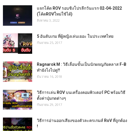
แจกโค้ด ROV รอบชิงโปรลีกวันแรก 02-04-2022
(โค้ดROVใหม่ใช้ได้)
สิงหาคม 3, 2022
5 อันดับเกม ที่ผู้หญิงเล่นเยอะ ในประเทศไทย
กันยายน 25, 2017
Ragnarok M : วิธีเลื่อนขั้นเป็นนักผจญภัยคลาส F-B
ทำยังไงไปดู!!
ธันวาคม 16, 2018
วิธีการเล่น ROV บนเครื่องคอมพิวเตอร์ PC พร้อมวิธี
ตั้งค่าปุ่มกดต่างๆ
กันยายน 29, 2017
วิธีการอ่านออกเสียงของตัวละครเกมส์ RoV ที่ถูกต้อง
!