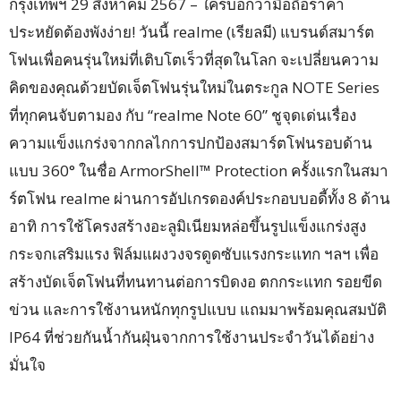
กรุงเทพฯ 29 สิงหาคม 2567 – ใครบอกว่ามือถือราคา
ประหยัดต้องพังง่าย! วันนี้ realme (เรียลมี) แบรนด์สมาร์ต
โฟนเพื่อคนรุ่นใหม่ที่เติบโตเร็วที่สุดในโลก จะเปลี่ยนความ
คิดของคุณด้วยบัดเจ็ตโฟนรุ่นใหม่ในตระกูล NOTE Series
ที่ทุกคนจับตามอง กับ “realme Note 60” ชูจุดเด่นเรื่อง
ความแข็งแกร่งจากกลไกการปกป้องสมาร์ตโฟนรอบด้าน
แบบ 360° ในชื่อ ArmorShell™ Protection ครั้งแรกในสมา
ร์ตโฟน realme ผ่านการอัปเกรดองค์ประกอบบอดี้ทั้ง 8 ด้าน
อาทิ การใช้โครงสร้างอะลูมิเนียมหล่อขึ้นรูปแข็งแกร่งสูง
กระจกเสริมแรง ฟิล์มแผงวงจรดูดซับแรงกระแทก ฯลฯ เพื่อ
สร้างบัดเจ็ตโฟนที่ทนทานต่อการบิดงอ ตกกระแทก รอยขีด
ข่วน และการใช้งานหนักทุกรูปแบบ แถมมาพร้อมคุณสมบัติ
IP64 ที่ช่วยกันน้ำกันฝุ่นจากการใช้งานประจำวันได้อย่าง
มั่นใจ