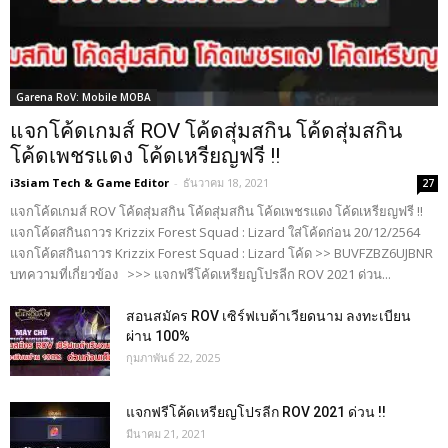
Garena RoV: Mobile MOBA
แจกโค้ดเกมส์ ROV โค้ดสุ่มสกิน โค้ดสุ่มสกิน
โค้ดเพชรแดง โค้ดเหรียญฟรี !!
i3siam Tech & Game Editor
-
ธันวาคม 18, 2021
27
แจกโค้ดเกมส์ ROV โค้ดสุ่มสกิน โค้ดสุ่มสกิน โค้ดเพชรแดง โค้ดเหรียญฟรี !!
แจกโค้ดสกินถาวร Krizzix Forest Squad : Lizard ใส่โค้ดก่อน 20/12/2564
แจกโค้ดสกินถาวร Krizzix Forest Squad : Lizard โค้ด >> BUVFZBZ6UJBNR
บทความที่เกี่ยวข้อง >>> แจกฟรีโค้ดเหรียญโปรลีก ROV 2021 ด่วน...
สอนสมัคร ROV เซิร์ฟเบต้าเวียดนาม ลงทะเบียน
ผ่าน 100%
กุมภาพันธ์ 22, 2025
แจกฟรีโค้ดเหรียญโปรลีก ROV 2021 ด่วน !!
มีนาคม 21, 2021