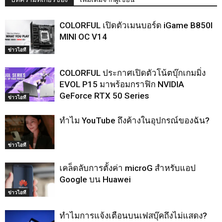
COLORFUL เปิดตัวเมนบอร์ด iGame B850I
MINI OC V14
ข่าวไอที
COLORFUL ประกาศเปิดตัวโน้ตบุ๊กเกมมิ่ง
EVOL P15 มาพร้อมกราฟิก NVIDIA
GeForce RTX 50 Series
ข่าวไอที
ทำไม YouTube ถึงค้างในอุปกรณ์ของฉัน?
ข่าวไอที
เคล็ดลับการตั้งค่า microG สำหรับแอป
Google บน Huawei
ข่าวไอที
ทำไมการแจ้งเตือนบนเฟสบุ๊คถึงไม่แสดง?