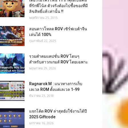
เดี่ยวไมโครโฟน 11 ถ้าคุณเป็นคน
ที่รักพี่โน้ส ตัวจริงต้องไปชื้อของที่มี
ลิขสิทธิ์แท้ เท่านั้น !!
พฤศจิกายน 25, 2015
สอนดาวโหลด ROV เซิร์ฟเบต้าจีน
เล่นได้ 100%
กุมภาพันธ์ 22, 2025
รวมคำคมแคปชั่น ROV โดนๆ
สำหรับสาวกเกมส์ ROV โดยเฉพาะ
พฤษภาคม 29, 2026
Ragnarok M : แนวทางการเก็บ
เลเวล ROM ตั้งแต่เลเวล 1-99
ธันวาคม 23, 2018
แจกโค้ด ROV ล่าสุดยังใช้งานได้ปี
2025 Giftcode
มกราคม 16, 2026