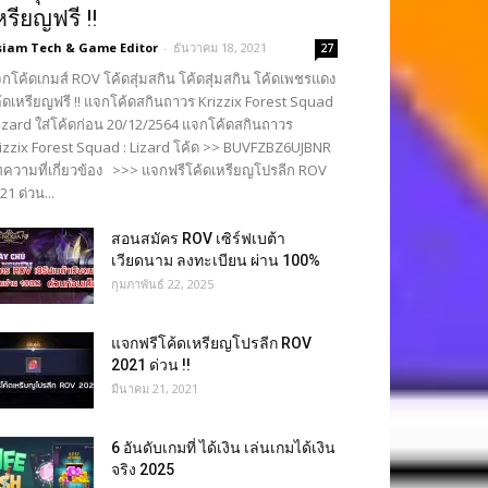
หรียญฟรี !!
siam Tech & Game Editor
-
ธันวาคม 18, 2021
27
กโค้ดเกมส์ ROV โค้ดสุ่มสกิน โค้ดสุ่มสกิน โค้ดเพชรแดง
้ดเหรียญฟรี !! แจกโค้ดสกินถาวร Krizzix Forest Squad
Lizard ใส่โค้ดก่อน 20/12/2564 แจกโค้ดสกินถาวร
izzix Forest Squad : Lizard โค้ด >> BUVFZBZ6UJBNR
ความที่เกี่ยวข้อง >>> แจกฟรีโค้ดเหรียญโปรลีก ROV
21 ด่วน...
สอนสมัคร ROV เซิร์ฟเบต้า
เวียดนาม ลงทะเบียน ผ่าน 100%
กุมภาพันธ์ 22, 2025
แจกฟรีโค้ดเหรียญโปรลีก ROV
2021 ด่วน !!
มีนาคม 21, 2021
6 อันดับเกมที่ ได้เงิน เล่นเกมได้เงิน
จริง 2025