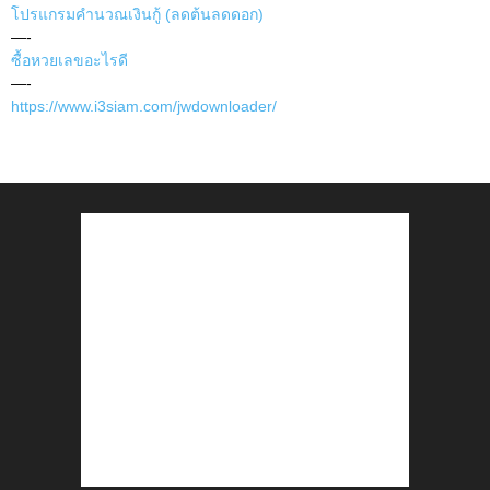
โปรแกรมคำนวณเงินกู้ (ลดต้นลดดอก)
—-
ซื้อหวยเลขอะไรดี
—-
https://www.i3siam.com/jwdownloader/