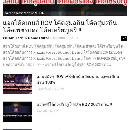
Garena RoV: Mobile MOBA
แจกโค้ดเกมส์ ROV โค้ดสุ่มสกิน โค้ดสุ่มสกิน
โค้ดเพชรแดง โค้ดเหรียญฟรี !!
i3siam Tech & Game Editor
-
ธันวาคม 18, 2021
27
แจกโค้ดเกมส์ ROV โค้ดสุ่มสกิน โค้ดสุ่มสกิน โค้ดเพชรแดง โค้ดเหรียญฟรี !!
แจกโค้ดสกินถาวร Krizzix Forest Squad : Lizard ใส่โค้ดก่อน 20/12/2564
แจกโค้ดสกินถาวร Krizzix Forest Squad : Lizard โค้ด >> BUVFZBZ6UJBNR
บทความที่เกี่ยวข้อง >>> แจกฟรีโค้ดเหรียญโปรลีก ROV 2021 ด่วน...
สอนสมัคร ROV เซิร์ฟเบต้าเวียดนาม ลงทะเบียน
ผ่าน 100%
กุมภาพันธ์ 22, 2025
แจกฟรีโค้ดเหรียญโปรลีก ROV 2021 ด่วน !!
มีนาคม 21, 2021