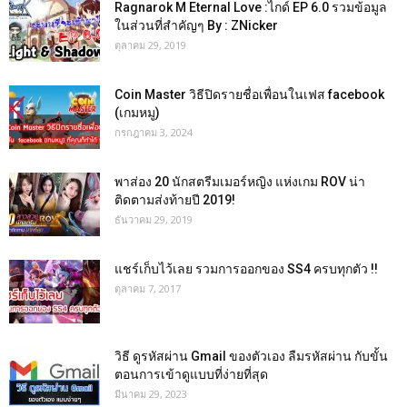
Ragnarok M Eternal Love :ไกด์ EP 6.0 รวมข้อมูล
ในส่วนที่สำคัญๆ By : ZNicker
ตุลาคม 29, 2019
Coin Master วิธีปิดรายชื่อเพื่อนในเฟส facebook
(เกมหมู)
กรกฎาคม 3, 2024
พาส่อง 20 นักสตรีมเมอร์หญิง แห่งเกม ROV น่า
ติดตามส่งท้ายปี 2019!
ธันวาคม 29, 2019
แชร์เก็บไว้เลย รวมการออกของ SS4 ครบทุกตัว !!
ตุลาคม 7, 2017
วิธี ดูรหัสผ่าน Gmail ของตัวเอง ลืมรหัสผ่าน กับขั้น
ตอนการเข้าดูแบบที่ง่ายที่สุด
มีนาคม 29, 2023