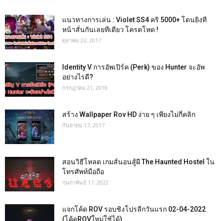
แนวทางการเล่น : Violet SS4 คริ 5000+ โดนยิงที
หน้าสั่นกันเลยทีเดียว โครตโหด !
ตุลาคม 23, 2017
Identity V การอัพเปิร์ค (Perk) ของ Hunter จะอัพ
อย่างไรดี?
กรกฎาคม 21, 2018
สร้าง Wallpaper Rov HD ง่าย ๆ เพียงไม่กี่คลิก
กันยายน 17, 2017
สอนวิธีโหลด เกมส์นอนสู้ผี The Haunted Hostel ใน
โทรศัพท์มือถือ
กุมภาพันธ์ 17, 2022
แจกโค้ด ROV รอบชิงโปรลีกวันแรก 02-04-2022
(โค้ดROVใหม่ใช้ได้)