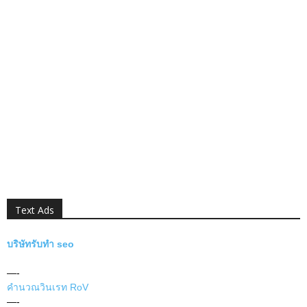
Text Ads
บริษัทรับทำ seo
—-
คำนวณวินเรท RoV
—-