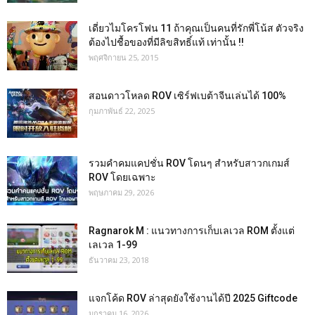
เดี่ยวไมโครโฟน 11 ถ้าคุณเป็นคนที่รักพี่โน้ส ตัวจริง
ต้องไปชื้อของที่มีลิขสิทธิ์แท้ เท่านั้น !!
พฤศจิกายน 25, 2015
สอนดาวโหลด ROV เซิร์ฟเบต้าจีนเล่นได้ 100%
กุมภาพันธ์ 22, 2025
รวมคำคมแคปชั่น ROV โดนๆ สำหรับสาวกเกมส์
ROV โดยเฉพาะ
พฤษภาคม 29, 2026
Ragnarok M : แนวทางการเก็บเลเวล ROM ตั้งแต่
เลเวล 1-99
ธันวาคม 23, 2018
แจกโค้ด ROV ล่าสุดยังใช้งานได้ปี 2025 Giftcode
มกราคม 16, 2026