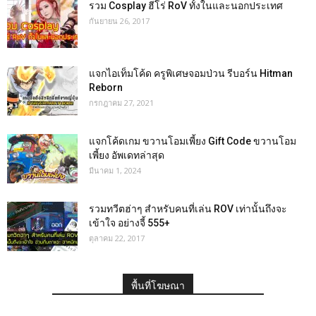
รวม Cosplay ฮีโร่ RoV ทั้งในและนอกประเทศ
กันยายน 26, 2017
แจกไอเท็มโค้ด ครูพิเศษจอมป่วน รีบอร์น Hitman
Reborn
กรกฎาคม 27, 2021
แจกโค้ดเกม ขวานโอมเพี้ยง Gift Code ขวานโอม
เพี้ยง อัพเดทล่าสุด
มีนาคม 1, 2024
รวมทวีตฮ่าๆ สำหรับคนที่เล่น ROV เท่านั้นถึงจะ
เข้าใจ อย่างจี้ 555+
ตุลาคม 22, 2017
พื้นที่โฆษณา