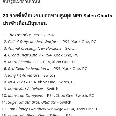
สหรัฐอเมริกาเท่านั้น
20 รายชื่อท็อปเกมยอดขายสูงสุด NPD Sales Charts
ประจำเดือนมิถุนายน
The Last of Us Part II
– PS4
Call of Duty: Modern Warfare
– PS4, Xbox One, PC
Animal Crossing: New Horizons
– Switch
Grand Theft Auto V
– PS4, Xbox One, PC
Mortal Kombat 11
– PS4, Xbox One, PC
Red Dead Redemption II
– PS4, Xbox One, PC
Ring Fit Adventure
– Switch
NBA 2K20
– PS4, Xbox One, Switch, PC
Mario Kart 8: Deluxe
– Switch
Minecraft Dungeons
– PS4, Xbox One, Switch, PC
Super Smash Bros. Ultimate
– Switch
Tom Clancy’s Rainbow Six: Siege
– PS4, Xbox One, PC
Minecraft: Playstation 4 Edition
– PS4