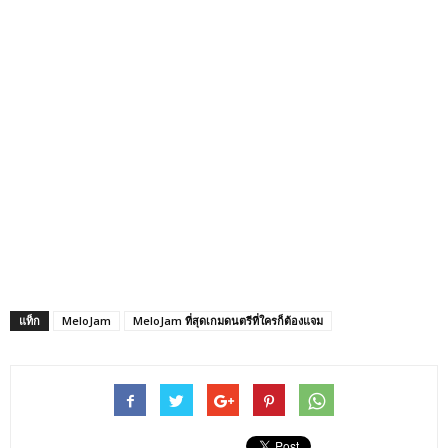
แท็ก
MeloJam
MeloJam ที่สุดเกมดนตรีที่ใครก็ต้องแจม