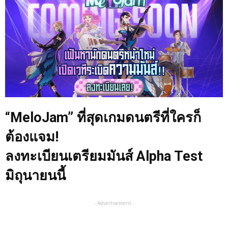
“MeloJam” ที่สุดเกมดนตรีที่ใครก็
ต้องแจม!
ลงทะเบียนเตรียมมันส์ Alpha Test
มิถุนายนนี้
- Advertisement -