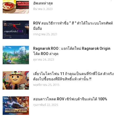
อัพเดทล่าสุด
มีนาคม 3, 2023
ROV สอนวิธีการทำชื่อ “ สี ” ทำได้ในระบบโทรศัพท์
มือถือ
กรกฎาคม 25, 2021
Ragnarok ROO : แจกโค้ดใหม่ Ragnarok Origin
โค้ด ROO ล่าสุด
ตุลาคม 24, 2023
เดี่ยวไมโครโฟน 11 ถ้าคุณเป็นคนที่รักพี่โน้ส ตัวจริง
ต้องไปชื้อของที่มีลิขสิทธิ์แท้ เท่านั้น !!
พฤศจิกายน 25, 2015
สอนดาวโหลด ROV เซิร์ฟเบต้าจีนเล่นได้ 100%
กุมภาพันธ์ 22, 2025