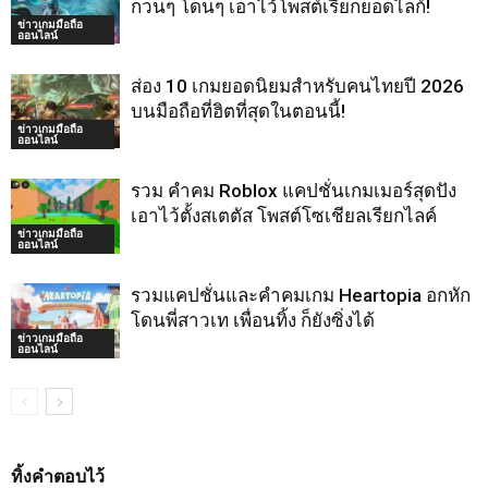
กวนๆ โดนๆ เอาไว้โพสต์เรียกยอดไลก์!
ข่าวเกมมือถือ
ออนไลน์
ส่อง 10 เกมยอดนิยมสำหรับคนไทยปี 2026
บนมือถือที่ฮิตที่สุดในตอนนี้!
ข่าวเกมมือถือ
ออนไลน์
รวม คำคม Roblox แคปชั่นเกมเมอร์สุดปัง
เอาไว้ตั้งสเตตัส โพสต์โซเชียลเรียกไลค์
ข่าวเกมมือถือ
ออนไลน์
รวมแคปชั่นและคำคมเกม Heartopia อกหัก
โดนพี่สาวเท เพื่อนทิ้ง ก็ยังซิ่งได้
ข่าวเกมมือถือ
ออนไลน์
ทิ้งคำตอบไว้