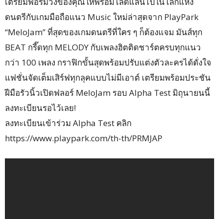
เตรียมฟอร์มวงของคุณให้พร้อมโลดแล่นไปในโลกแห่ง
ดนตรีกับเกมมือถือแนว Music ใหม่ล่าสุดจาก PlayPark
“MeloJam” ที่สุดของเกมดนตรีที่ใคร ๆ ก็ต้องแจม มันส์ทุก
BEAT กรี๊ดทุก MELODY กับเพลงฮิตติดชาร์ตครบทุกแนว
กว่า 100 เพลง กราฟิกขั้นสุดพร้อมปรับแต่งตัวละครได้ดั่งใจ
แฟชั่นจัดเต็มเสิร์ฟทุกลุคแบบไม่มีเอาต์ เตรียมพร้อมประชัน
ฝีมือรัวนิ้วเปิดฟลอร์ MeloJam รอบ Alpha Test มิถุนายนนี้
ลงทะเบียนรอไว้เลย!
ลงทะเบียนเข้าร่วม Alpha Test คลิก
https://www.playpark.com/th-th/PRMJAP