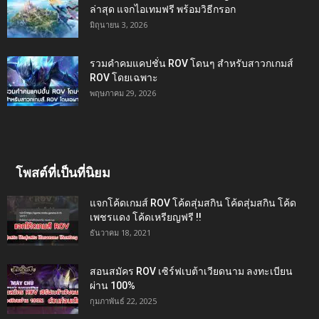
ล่าสุด แจกไอเทมฟรี พร้อมวิธีกรอก
มิถุนายน 3, 2026
รวมคำคมแคปชั่น ROV โดนๆ สำหรับสาวกเกมส์
ROV โดยเฉพาะ
พฤษภาคม 29, 2026
โพสต์ที่เป็นที่นิยม
แจกโค้ดเกมส์ ROV โค้ดสุ่มสกิน โค้ดสุ่มสกิน โค้ด
เพชรแดง โค้ดเหรียญฟรี !!
ธันวาคม 18, 2021
สอนสมัคร ROV เซิร์ฟเบต้าเวียดนาม ลงทะเบียน
ผ่าน 100%
กุมภาพันธ์ 22, 2025