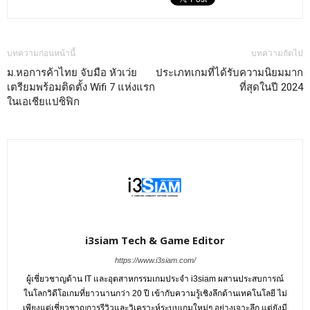
บทความก่อนหน้านี้
บทความถัดไป
ม.หอการค้าไทย จับมือ หัวเว่ย
ประเภทเกมที่ได้รับความนิยมมาก
เตรียมพร้อมติดตั้ง Wifi 7 แห่งแรก
ที่สุดในปี 2024
ในเอเชียแปซิฟิก
i3siam Tech & Game Editor
https://www.i3siam.com/
ผู้เชี่ยวชาญด้าน IT และอุตสาหกรรมเกมประจำ i3siam ผสานประสบการณ์
ในโลกวิดีโอเกมที่ยาวนานกว่า 20 ปี เข้ากับความรู้เชิงลึกด้านเทคโนโลยี ไม่
เพียงแต่เชี่ยวชาญการรีวิวและวิเคราะห์ระบบเกมใหม่ๆ อย่างเจาะลึก แต่ยังมี