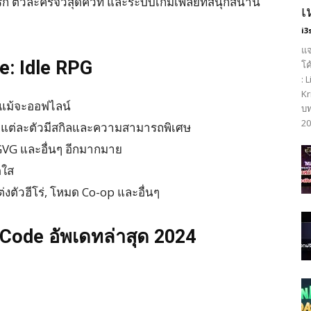
ัก ตัวละครจิ๋วสุดคิวท์ และระบบเกมเพลย์ที่สนุกสนาน
เ
i3
แจ
le: Idle RPG
โค
: 
Kr
รแม้จะออฟไลน์
บท
20
ว แต่ละตัวมีสกิลและความสามารถพิเศษ
 GVG และอื่นๆ อีกมากมาย
ดใส
่งตัวฮีโร่, โหมด Co-op และอื่นๆ
 Code อัพเดทล่าสุด 2024