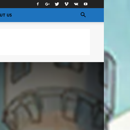
UT US