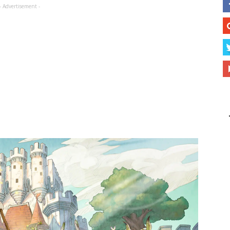
- Advertisement -