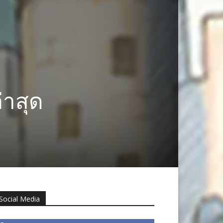
่าสุด
Social Media