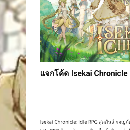
แจกโค้ด Isekai Chronicle
Isekai Chronicle: Idle RPG สุดมันส์ ผจญภ