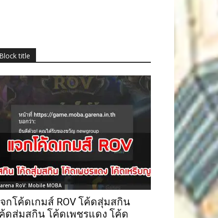
Block title
arena RoV: Mobile MOBA
จกโค้ดเกมส์ ROV โค้ดสุ่มสกิน
ค้ดสุ่มสกิน โค้ดเพชรแดง โค้ด