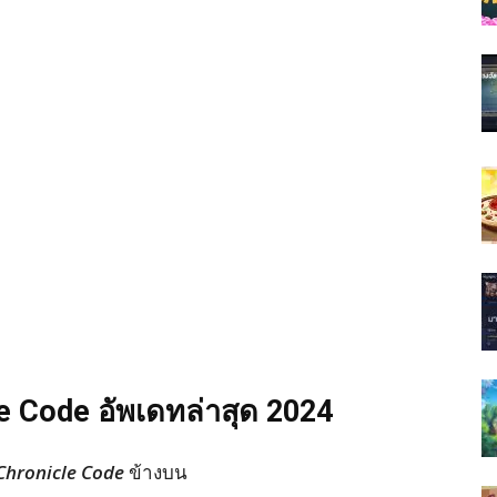
cle Code อัพเดทล่าสุด 2024
 Chronicle Code
ข้างบน