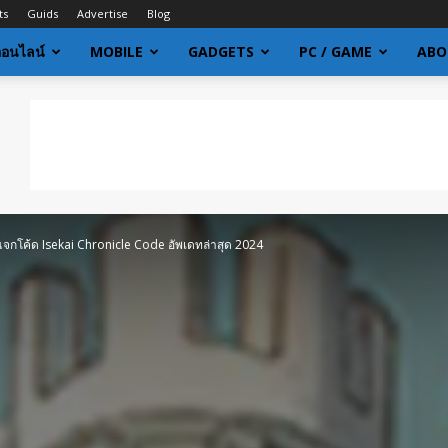
ts
Guids
Advertise
Blog
ออนไลน์
MOBILE
GADGETS
PC / GAME
ABO
แจกโค้ด Isekai Chronicle Code อัพเดทล่าสุด 2024