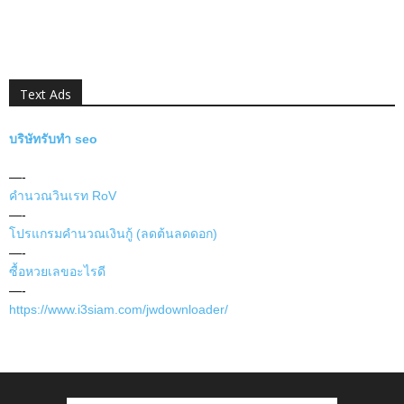
Text Ads
บริษัทรับทำ seo
—-
คำนวณวินเรท RoV
—-
โปรแกรมคำนวณเงินกู้ (ลดต้นลดดอก)
—-
ซื้อหวยเลขอะไรดี
—-
https://www.i3siam.com/jwdownloader/