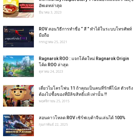
อัพเดทล่าสุด
มีนาคม 3, 2023
ROV สอนวิธีการทำชื่อ “ สี ” ทำได้ในระบบโทรศัพท์
มือถือ
กรกฎาคม 25, 2021
Ragnarok ROO : แจกโค้ดใหม่ Ragnarok Origin
โค้ด ROO ล่าสุด
ตุลาคม 24, 2023
เดี่ยวไมโครโฟน 11 ถ้าคุณเป็นคนที่รักพี่โน้ส ตัวจริง
ต้องไปชื้อของที่มีลิขสิทธิ์แท้ เท่านั้น !!
พฤศจิกายน 25, 2015
สอนดาวโหลด ROV เซิร์ฟเบต้าจีนเล่นได้ 100%
กุมภาพันธ์ 22, 2025