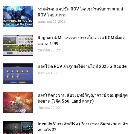
รวมคำคมแคปชั่น ROV โดนๆ สำหรับสาวกเกมส์
ROV โดยเฉพาะ
พฤษภาคม 29, 2026
Ragnarok M : แนวทางการเก็บเลเวล ROM ตั้งแต่
เลเวล 1-99
ธันวาคม 23, 2018
แจกโค้ด ROV ล่าสุดยังใช้งานได้ปี 2025 Giftcode
มกราคม 16, 2026
แจกโค้ดถังซาน สัประยุทธ์วิญญาจารย์ จอมยุทธ์ภูต
ถังซาน (โค้ด Soul Land ล่าสุด)
กันยายน 27, 2024
Identity V การอัพเปิร์ค (Perk) ของ Survivor จะอัพ
อย่างไรดี?