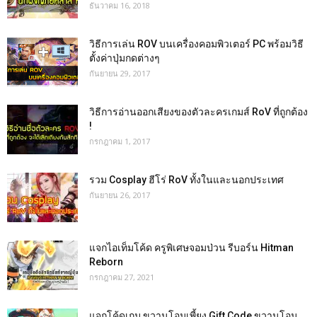
ธันวาคม 16, 2018
วิธีการเล่น ROV บนเครื่องคอมพิวเตอร์ PC พร้อมวิธี
ตั้งค่าปุ่มกดต่างๆ
กันยายน 29, 2017
วิธีการอ่านออกเสียงของตัวละครเกมส์ RoV ที่ถูกต้อง
!
กรกฎาคม 1, 2017
รวม Cosplay ฮีโร่ RoV ทั้งในและนอกประเทศ
กันยายน 26, 2017
แจกไอเท็มโค้ด ครูพิเศษจอมป่วน รีบอร์น Hitman
Reborn
กรกฎาคม 27, 2021
แจกโค้ดเกม ขวานโอมเพี้ยง Gift Code ขวานโอม