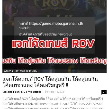
Garena RoV: Mobile MOBA
แจกโค้ดเกมส์ ROV โค้ดสุ่มสกิน โค้ดสุ่มสกิน
โค้ดเพชรแดง โค้ดเหรียญฟรี !!
i3siam Tech & Game Editor
-
ธันวาคม 18, 2021
27
แจกโค้ดเกมส์ ROV โค้ดสุ่มสกิน โค้ดสุ่มสกิน โค้ดเพชรแดง โค้ดเหรียญฟรี !!
แจกโค้ดสกินถาวร Krizzix Forest Squad : Lizard ใส่โค้ดก่อน 20/12/2564
แจกโค้ดสกินถาวร Krizzix Forest Squad : Lizard โค้ด >> BUVFZBZ6UJBNR