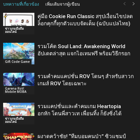
บทความที่เกี่ยวข้อง
เพิ่มเติมจากผู้เขียน
คู่มือ Cookie Run Classic สรุปเงื่อนไขปลด
ล็อกคุกกี้ทุกตัวแบบจัดเต็ม (ฉบับแปลไทย)
ข่าวเกมมือถือ
ออนไลน์
รวมโค้ด Soul Land: Awakening World
อัปเดตล่าสุด แจกไอเทมฟรี พร้อมวิธีกรอก
Gift Code Game
รวมคำคมแคปชั่น ROV โดนๆ สำหรับสาวก
เกมส์ ROV โดยเฉพาะ
Garena RoV:
Mobile MOBA
รวมแคปชั่นและคำคมเกม Heartopia
อกหัก โดนพี่สาวเท เพื่อนทิ้ง ก็ยังซิ่งได้
ข่าวเกมมือถือ
ออนไลน์
ผงาดคว้าชัย! “ทีมบอมคนป่า” ซิวแชมป์