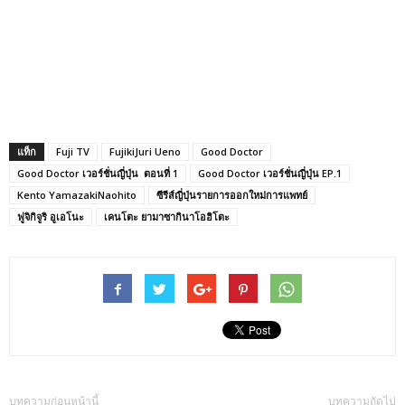
แท็ก
Fuji TV
FujikiJuri Ueno
Good Doctor
Good Doctor เวอร์ชั่นญี่ปุ่น ตอนที่ 1
Good Doctor เวอร์ชั่นญี่ปุ่น EP.1
Kento YamazakiNaohito
ซีรีส์ญี่ปุ่นรายการออกใหม่การแพทย์
ฟูจิกิจูริ อูเอโนะ
เคนโตะ ยามาซากินาโอฮิโตะ
บทความก่อนหน้านี้
บทความถัดไป