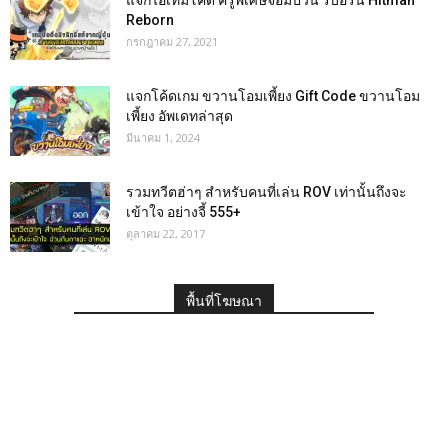
แจกไอเท็มโค้ด ครูพิเศษจอมป่วน รีบอร์น Hitman
Reborn
กรกฎาคม 27, 2021
แจกโค้ดเกม ขวานโอมเพี้ยง Gift Code ขวานโอม
เพี้ยง อัพเดทล่าสุด
มีนาคม 1, 2024
รวมทวีตฮ่าๆ สำหรับคนที่เล่น ROV เท่านั้นถึงจะ
เข้าใจ อย่างจี้ 555+
ตุลาคม 22, 2017
พื้นที่โฆษณา