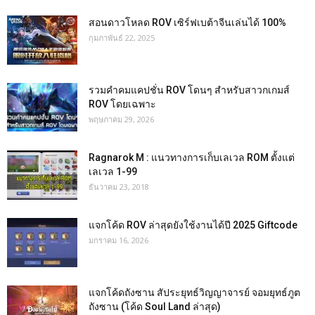
สอนดาวโหลด ROV เซิร์ฟเบต้าจีนเล่นได้ 100%
กุมภาพันธ์ 22, 2025
รวมคำคมแคปชั่น ROV โดนๆ สำหรับสาวกเกมส์
ROV โดยเฉพาะ
พฤษภาคม 29, 2026
Ragnarok M : แนวทางการเก็บเลเวล ROM ตั้งแต่
เลเวล 1-99
ธันวาคม 23, 2018
แจกโค้ด ROV ล่าสุดยังใช้งานได้ปี 2025 Giftcode
มกราคม 16, 2026
แจกโค้ดถังซาน สัประยุทธ์วิญญาจารย์ จอมยุทธ์ภูต
ถังซาน (โค้ด Soul Land ล่าสุด)