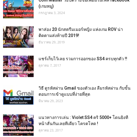
Coin Master วิธีปิดรายชื่อเพื่อนในเฟส facebook
(เกมหมู)
กรกฎาคม 3, 2024
พาส่อง 20 นักสตรีมเมอร์หญิง แห่งเกม ROV น่า
ติดตามส่งท้ายปี 2019!
ธันวาคม 29, 2019
แชร์เก็บไว้เลย รวมการออกของ SS4 ครบทุกตัว !!
ตุลาคม 7, 2017
วิธี ดูรหัสผ่าน Gmail ของตัวเอง ลืมรหัสผ่าน กับขั้น
ตอนการเข้าดูแบบที่ง่ายที่สุด
มีนาคม 29, 2023
แนวทางการเล่น : Violet SS4 คริ 5000+ โดนยิงที
หน้าสั่นกันเลยทีเดียว โครตโหด !
ตุลาคม 23, 2017