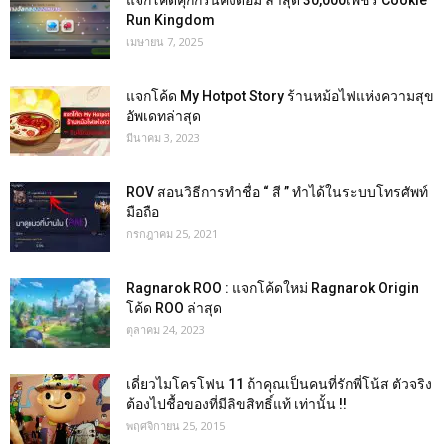
แจกโค้ดคุกกี้รันคิงดอม ล่าสุด 30,000เพชร Cookie
Run Kingdom
เมษายน 7, 2025
แจกโค้ด My Hotpot Story ร้านหม้อไฟแห่งความสุข
อัพเดทล่าสุด
มีนาคม 3, 2023
ROV สอนวิธีการทำชื่อ “ สี ” ทำได้ในระบบโทรศัพท์
มือถือ
กรกฎาคม 25, 2021
Ragnarok ROO : แจกโค้ดใหม่ Ragnarok Origin
โค้ด ROO ล่าสุด
ตุลาคม 24, 2023
เดี่ยวไมโครโฟน 11 ถ้าคุณเป็นคนที่รักพี่โน้ส ตัวจริง
ต้องไปชื้อของที่มีลิขสิทธิ์แท้ เท่านั้น !!
พฤศจิกายน 25, 2015