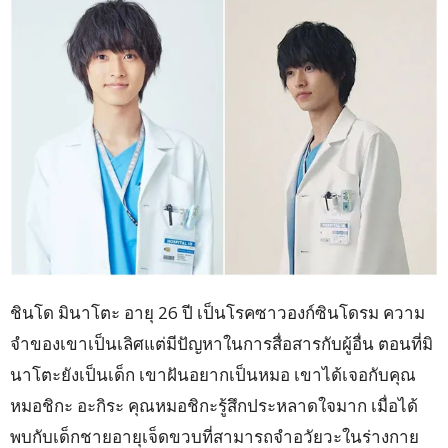
ชินโด มินาโตะ อายุ 26 ปี เป็นโรคซาวองก์ซินโดรม ความ
จำของเขาเป็นเลิศแต่มีปัญหาในการสื่อสารกับผู้อื่น ตอนที่มิ
นาโตะยังเป็นเด็ก เขาฝันอยากเป็นหมอ เขาได้เจอกับคุณ
หมอชิกะ อะกิระ คุณหมอชิกะรู้สึกประหลาดใจมาก เมื่อได้
พบกับเด็กชายอายุเจ็ดขวบที่สามารถจำอวัยวะในร่างกาย