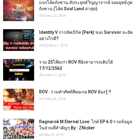
แจกโค้ดถังซาน สัประยุทธ์วิญญาจารย์ จอมยุทธ์ภูต
ถังซาน (โค้ด Soul Land ล่าสุด)
กันยายน 27, 2024
Identity V การอัพเปิร์ค (Perk) ของ Survivor จะอัพ
อย่างไรดี?
กรกฎาคม 21, 2018
รวม 25โค๊ดเก่า ROV ที่ยังสามารถเติมได้
17/12/2562
ธันวาคม 17, 2019
ROV : รวมคำศัพท์ที่คอเกม ROV ต้องรู้ !!
มกราคม 20, 2018
Ragnarok M Eternal Love :ไกด์ EP 6.0 รวมข้อมูล
ในส่วนที่สำคัญๆ By : ZNicker
ตุลาคม 29, 2019