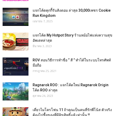
แจกโค้ดคุกกี้รันคิงดอม ล่าสุด 30,000เพชร Cookie
Run Kingdom
เมษายน 7, 2025
แจกโค้ด My Hotpot Story ร้านหม้อไฟแห่งความสุข
อัพเดทล่าสุด
มีนาคม 3, 2023
ROV สอนวิธีการทำชื่อ “ สี ” ทำได้ในระบบโทรศัพท์
มือถือ
กรกฎาคม 25, 2021
Ragnarok ROO : แจกโค้ดใหม่ Ragnarok Origin
โค้ด ROO ล่าสุด
ตุลาคม 24, 2023
เดี่ยวไมโครโฟน 11 ถ้าคุณเป็นคนที่รักพี่โน้ส ตัวจริง
ต้องไปชื้อของที่มีลิขสิทธิ์แท้ เท่านั้น !!