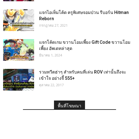
แจกไอเท็มโค้ด ครูพิเศษจอมป่วน รีบอร์น Hitman
Reborn
กรกฎาคม 27, 2021
แจกโค้ดเกม ขวานโอมเพี้ยง Gift Code ขวานโอม
เพี้ยง อัพเดทล่าสุด
มีนาคม 1, 2024
รวมทวีตฮ่าๆ สำหรับคนที่เล่น ROV เท่านั้นถึงจะ
เข้าใจ อย่างจี้ 555+
ตุลาคม 22, 2017
พื้นที่โฆษณา