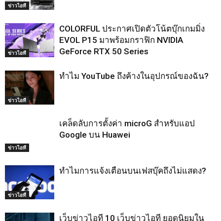
ข่าวไอที
COLORFUL ประกาศเปิดตัวโน้ตบุ๊กเกมมิ่ง
EVOL P15 มาพร้อมกราฟิก NVIDIA
GeForce RTX 50 Series
ข่าวไอที
ทำไม YouTube ถึงค้างในอุปกรณ์ของฉัน?
ข่าวไอที
เคล็ดลับการตั้งค่า microG สำหรับแอป
Google บน Huawei
ข่าวไอที
ทำไมการแจ้งเตือนบนเฟสบุ๊คถึงไม่แสดง?
ข่าวไอที
เว็บข่าวไอที 10 เว็บข่าวไอที ยอดนิยมใน