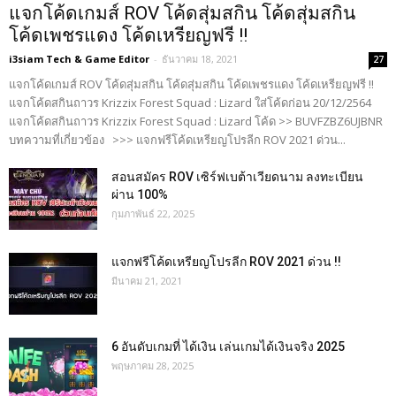
แจกโค้ดเกมส์ ROV โค้ดสุ่มสกิน โค้ดสุ่มสกิน
โค้ดเพชรแดง โค้ดเหรียญฟรี !!
i3siam Tech & Game Editor
-
ธันวาคม 18, 2021
27
แจกโค้ดเกมส์ ROV โค้ดสุ่มสกิน โค้ดสุ่มสกิน โค้ดเพชรแดง โค้ดเหรียญฟรี !!
แจกโค้ดสกินถาวร Krizzix Forest Squad : Lizard ใส่โค้ดก่อน 20/12/2564
แจกโค้ดสกินถาวร Krizzix Forest Squad : Lizard โค้ด >> BUVFZBZ6UJBNR
บทความที่เกี่ยวข้อง >>> แจกฟรีโค้ดเหรียญโปรลีก ROV 2021 ด่วน...
สอนสมัคร ROV เซิร์ฟเบต้าเวียดนาม ลงทะเบียน
ผ่าน 100%
กุมภาพันธ์ 22, 2025
แจกฟรีโค้ดเหรียญโปรลีก ROV 2021 ด่วน !!
มีนาคม 21, 2021
6 อันดับเกมที่ ได้เงิน เล่นเกมได้เงินจริง 2025
พฤษภาคม 28, 2025