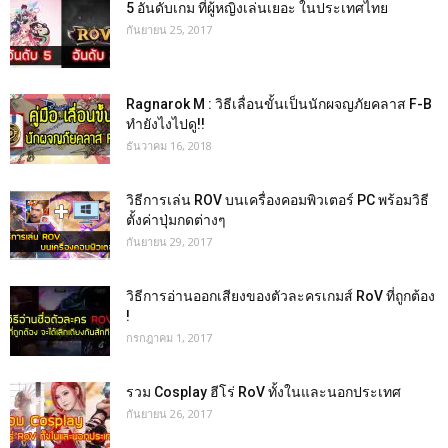
5 อันดับเกม ที่ผู้หญิงเล่นเยอะ ในประเทศไทย
กันยายน 25, 2017
Ragnarok M : วิธีเลื่อนขั้นเป็นนักผจญภัยคลาส F-B
ทำยังไงไปดู!!
ธันวาคม 16, 2018
วิธีการเล่น ROV บนเครื่องคอมพิวเตอร์ PC พร้อมวิธี
ตั้งค่าปุ่มกดต่างๆ
กันยายน 29, 2017
วิธีการอ่านออกเสียงของตัวละครเกมส์ RoV ที่ถูกต้อง
!
กรกฎาคม 1, 2017
รวม Cosplay ฮีโร่ RoV ทั้งในและนอกประเทศ
กันยายน 26, 2017