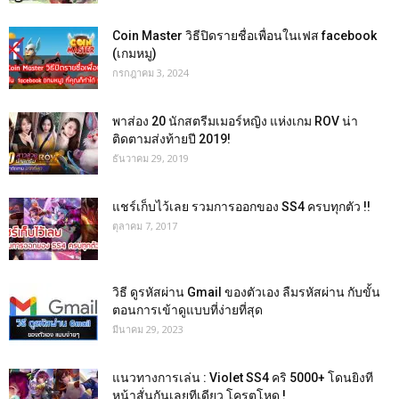
Coin Master วิธีปิดรายชื่อเพื่อนในเฟส facebook
(เกมหมู)
กรกฎาคม 3, 2024
พาส่อง 20 นักสตรีมเมอร์หญิง แห่งเกม ROV น่า
ติดตามส่งท้ายปี 2019!
ธันวาคม 29, 2019
แชร์เก็บไว้เลย รวมการออกของ SS4 ครบทุกตัว !!
ตุลาคม 7, 2017
วิธี ดูรหัสผ่าน Gmail ของตัวเอง ลืมรหัสผ่าน กับขั้น
ตอนการเข้าดูแบบที่ง่ายที่สุด
มีนาคม 29, 2023
แนวทางการเล่น : Violet SS4 คริ 5000+ โดนยิงที
หน้าสั่นกันเลยทีเดียว โครตโหด !