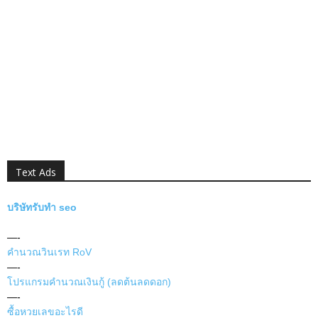
Text Ads
บริษัทรับทำ seo
—-
คำนวณวินเรท RoV
—-
โปรแกรมคำนวณเงินกู้ (ลดต้นลดดอก)
—-
ซื้อหวยเลขอะไรดี