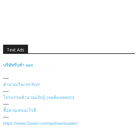
Text Ads
บริษัทรับทำ seo
—-
คำนวณวินเรท RoV
—-
โปรแกรมคำนวณเงินกู้ (ลดต้นลดดอก)
—-
ซื้อหวยเลขอะไรดี
—-
https://www.i3siam.com/jwdownloader/