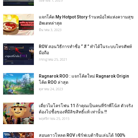
เมษายน 7, 2025
แจกโค้ด My Hotpot Story ร้านหม้อไฟแห่งความสุข
อัพเดทล่าสุด
มีนาคม 3, 2023
ROV สอนวิธีการทำชื่อ “ สี ” ทำได้ในระบบโทรศัพท์
มือถือ
กรกฎาคม 25, 2021
Ragnarok ROO : แจกโค้ดใหม่ Ragnarok Origin
โค้ด ROO ล่าสุด
ตุลาคม 24, 2023
เดี่ยวไมโครโฟน 11 ถ้าคุณเป็นคนที่รักพี่โน้ส ตัวจริง
ต้องไปชื้อของที่มีลิขสิทธิ์แท้ เท่านั้น !!
พฤศจิกายน 25, 2015
สอนดาวโหลด ROV เซิร์ฟเบต้าจีนเล่นได้ 100%