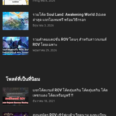
กรกฎาคม 8, 2026
รวมโค้ด Soul Land: Awakening World อัปเดต
ล่าสุด แจกไอเทมฟรี พร้อมวิธีกรอก
มิถุนายน 3, 2026
รวมคำคมแคปชั่น ROV โดนๆ สำหรับสาวกเกมส์
ROV โดยเฉพาะ
พฤษภาคม 29, 2026
โพสต์ที่เป็นที่นิยม
แจกโค้ดเกมส์ ROV โค้ดสุ่มสกิน โค้ดสุ่มสกิน โค้ด
เพชรแดง โค้ดเหรียญฟรี !!
ธันวาคม 18, 2021
สอนสมัคร ROV เซิร์ฟเบต้าเวียดนาม ลงทะเบียน