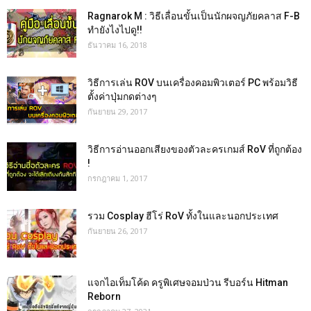
Ragnarok M : วิธีเลื่อนขั้นเป็นนักผจญภัยคลาส F-B
ทำยังไงไปดู!!
ธันวาคม 16, 2018
วิธีการเล่น ROV บนเครื่องคอมพิวเตอร์ PC พร้อมวิธี
ตั้งค่าปุ่มกดต่างๆ
กันยายน 29, 2017
วิธีการอ่านออกเสียงของตัวละครเกมส์ RoV ที่ถูกต้อง
!
กรกฎาคม 1, 2017
รวม Cosplay ฮีโร่ RoV ทั้งในและนอกประเทศ
กันยายน 26, 2017
แจกไอเท็มโค้ด ครูพิเศษจอมป่วน รีบอร์น Hitman
Reborn