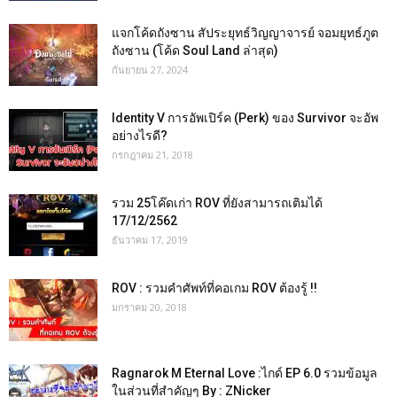
แจกโค้ดถังซาน สัประยุทธ์วิญญาจารย์ จอมยุทธ์ภูต
ถังซาน (โค้ด Soul Land ล่าสุด)
กันยายน 27, 2024
Identity V การอัพเปิร์ค (Perk) ของ Survivor จะอัพ
อย่างไรดี?
กรกฎาคม 21, 2018
รวม 25โค๊ดเก่า ROV ที่ยังสามารถเติมได้
17/12/2562
ธันวาคม 17, 2019
ROV : รวมคำศัพท์ที่คอเกม ROV ต้องรู้ !!
มกราคม 20, 2018
Ragnarok M Eternal Love :ไกด์ EP 6.0 รวมข้อมูล
ในส่วนที่สำคัญๆ By : ZNicker