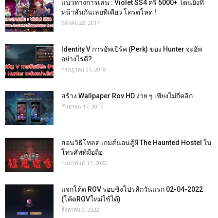
แนวทางการเล่น : Violet SS4 คริ 5000+ โดนยิงที
หน้าสั่นกันเลยทีเดียว โครตโหด !
ตุลาคม 23, 2017
Identity V การอัพเปิร์ค (Perk) ของ Hunter จะอัพ
อย่างไรดี?
กรกฎาคม 21, 2018
สร้าง Wallpaper Rov HD ง่าย ๆ เพียงไม่กี่คลิก
กันยายน 17, 2017
สอนวิธีโหลด เกมส์นอนสู้ผี The Haunted Hostel ใน
โทรศัพท์มือถือ
กุมภาพันธ์ 17, 2022
แจกโค้ด ROV รอบชิงโปรลีกวันแรก 02-04-2022
(โค้ดROVใหม่ใช้ได้)
สิงหาคม 3, 2022