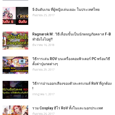
5 อันดับเกม ที่ผู้หญิงเล่นเยอะ ในประเทศไทย
กันยายน 25, 2017
Ragnarok M : วิธีเลื่อนขั้นเป็นนักผจญภัยคลาส F-B
ทำยังไงไปดู!!
ธันวาคม 16, 2018
วิธีการเล่น ROV บนเครื่องคอมพิวเตอร์ PC พร้อมวิธี
ตั้งค่าปุ่มกดต่างๆ
กันยายน 29, 2017
วิธีการอ่านออกเสียงของตัวละครเกมส์ RoV ที่ถูกต้อง
!
กรกฎาคม 1, 2017
รวม Cosplay ฮีโร่ RoV ทั้งในและนอกประเทศ
กันยายน 26, 2017