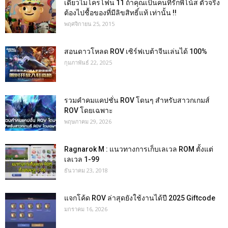
เดี่ยวไมโครโฟน 11 ถ้าคุณเป็นคนที่รักพี่โน้ส ตัวจริง
ต้องไปชื้อของที่มีลิขสิทธิ์แท้ เท่านั้น !!
พฤศจิกายน 25, 2015
สอนดาวโหลด ROV เซิร์ฟเบต้าจีนเล่นได้ 100%
กุมภาพันธ์ 22, 2025
รวมคำคมแคปชั่น ROV โดนๆ สำหรับสาวกเกมส์
ROV โดยเฉพาะ
พฤษภาคม 29, 2026
Ragnarok M : แนวทางการเก็บเลเวล ROM ตั้งแต่
เลเวล 1-99
ธันวาคม 23, 2018
แจกโค้ด ROV ล่าสุดยังใช้งานได้ปี 2025 Giftcode
มกราคม 16, 2026