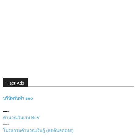
Text Ads
บริษัทรับทำ seo
—-
คำนวณวินเรท RoV
—-
โปรแกรมคำนวณเงินกู้ (ลดต้นลดดอก)
—-