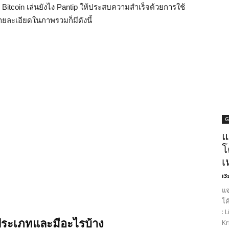
ง Bitcoin เล่นยังไง Pantip ให้ประสบความสำเร็จด้วยการใช้
ละเอียดในภาพรวมก็มีดังนี้
G
แ
โ
เ
i3
แจ
โค
: 
่ประเภทและมีอะไรบ้าง
Kr