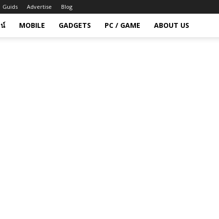
Guids
Advertise
Blog
น์
MOBILE
GADGETS
PC / GAME
ABOUT US