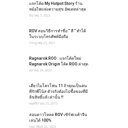
แจกโค้ด My Hotpot Story ร้าน
หม้อไฟแห่งความสุข อัพเดทล่าสุด
มีนาคม 3, 2023
ROV สอนวิธีการทำชื่อ “ สี ” ทำได้
ในระบบโทรศัพท์มือถือ
กรกฎาคม 25, 2021
Ragnarok ROO : แจกโค้ดใหม่
Ragnarok Origin โค้ด ROO ล่าสุด
ตุลาคม 24, 2023
เดี่ยวไมโครโฟน 11 ถ้าคุณเป็นคน
ที่รักพี่โน้ส ตัวจริงต้องไปชื้อของที่มี
ลิขสิทธิ์แท้ เท่านั้น !!
พฤศจิกายน 25, 2015
สอนดาวโหลด ROV เซิร์ฟเบต้าจีน
เล่นได้ 100%
กุมภาพันธ์ 22, 2025